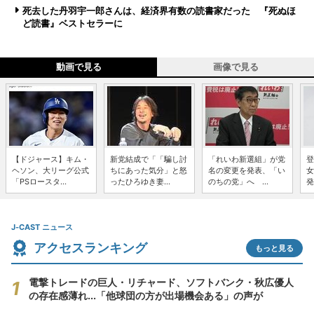
死去した丹羽宇一郎さんは、経済界有数の読書家だった 『死ぬほ
ど読書』ベストセラーに
動画で見る
画像で見る
【ドジャース】キム・
新党結成で「「騙し討
「れいわ新選組」が党
登
ヘソン、大リーグ公式
ちにあった気分」と怒
名の変更を発表、「い
女
「PSロースタ...
ったひろゆき妻...
のちの党」へ ...
発
J-CAST ニュース
アクセスランキング
もっと見る
電撃トレードの巨人・リチャード、ソフトバンク・秋広優人
の存在感薄れ...「他球団の方が出場機会ある」の声が