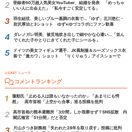
登録者60万超人気美女YouTuber、結婚を発表 「めっちゃ
いい人に出会えた」「私今すごく安定してる」
羽生結弦、美しいブルー基調の衣装で...「ゆず」北川悠仁・
岩沢厚治と3ショット ゆず×ゆづコラボにファン歓喜
ダレノガレ明美、被災地炊き出しで細やかな心遣い...「並ん
でくれた子やとりにきてくれた子にシールを」
ドイツの美女フィギュア選手、JK風制服＆ルーズソックス衣
装で「激カワ」ショット 「りくりゅう」アイスショーで
J-CAST ニュース
コメントランキング
蓮舫氏「止める人は誰もいなかったのか」「あまりにも愕
然」 高市首相「上空から合掌」巡る投稿を批判
高市首相の熊本避難所「3分間」しか視察せず？SNS拡散 内
閣広報官「51分間」だと否定
片山さつき財務相「失われた28年を取り戻す」投稿に批判