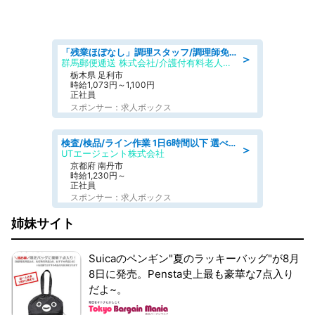
「残業ほぼなし」調理スタッフ/調理師免許必須/正職員/日勤のみ/介護付き有料老人ホーム/社会保障完備
＞
群馬郵便逓送 株式会社/介護付有料老人ホーム ふる里
栃木県 足利市
時給1,073円～1,100円
正社員
スポンサー：求人ボックス
検査/検品/ライン作業 1日6時間以下 選べる勤務時間 土日祝休 明るい髪色OK
＞
UTエージェント株式会社
京都府 南丹市
時給1,230円～
正社員
スポンサー：求人ボックス
姉妹サイト
Suicaのペンギン"夏のラッキーバッグ"が8月
8日に発売。Pensta史上最も豪華な7点入り
だよ~。