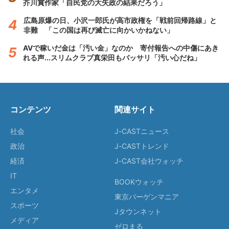
芥川賞作家「自民党の大失政の結果だろう」
広島原爆の日、小沢一郎氏が高市政権を「戦前回帰路線」と
非難 「この国は再び滅亡に向かいかねない」
AVで稼いだ金は「汚い金」なのか 寄付報告への中傷にあき
れる声...スリムクラブ真栄田もバッサリ「汚い心だね」
コンテンツ
関連サイト
社会
J-CASTニュース
政治
J-CASTトレンド
経済
J-CAST会社ウォッチ
IT
BOOKウォッチ
エンタメ
東京バーゲンマニア
スポーツ
Jタウンネット
メディア
ゼロまる