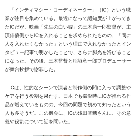
「インティマシー・コーディネーター」（IC）という職
業が注目を集めている。最近になって認知度が上がってき
たICだが、映画「先生の白い噓」の三木康一郎監督が、主
演俳優側からICを入れることを求められたものの、「間に
人を入れたくなかった」という理由で入れなかったとイン
タビュー記事で明かしたことで、さらに脚光を浴びること
になった。その後、三木監督と稲垣竜一郎プロデューサー
が舞台挨拶で謝罪した。
ICは、性的なシーンで演者と制作側の間に入って調整や
ケアを行う役割を果たす。日本でも撮影時にICが携わる作
品が増えているものの、今回の問題で初めて知ったという
人も多そうだ。この機会に、ICの浅田智穂さんに、その意
義や役割について話を聞いた。