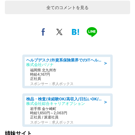
全てのコメントを見る
ヘルプデスク/外資系保険業界でのITヘルプデスク業務/駅近/即日勤務可/ヘルプデスク
＞
株式会社パソナ
福岡県 北九州市
時給4,167円
正社員
スポンサー：求人ボックス
検品・検査/未経験OK/高収入/日払いOK/交替制/20・30・40代活躍中
＞
株式会社綜合キャリアオプション
岩手県 金ケ崎町
時給1,650円～2,063円
正社員 / 派遣社員
スポンサー：求人ボックス
姉妹サイト