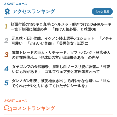
J-CAST ニュース
アクセスランキング
もっと見る
顔面付近の155キロ直球にヘルメット叩きつけたDeNAルーキ
ー宮下朝陽に擁護の声 「負けん気必要」と球団OB
元卓球・石川佳純、イケメン陸上選手と2ショット 「メチャ
可愛い」「かわいい笑顔」「美男美女」話題に
電撃トレードの巨人・リチャード、ソフトバンク・秋広優人
の存在感薄れ...「他球団の方が出場機会ある」の声が
女子ゴルフの金沢志奈、肩出し白ノースリ姿に反響...「可愛
いにも程がある」 ゴルフウェア姿と雰囲気変わって
ダレノガレ明美、被災地炊き出しで細やかな心遣い...「並ん
でくれた子やとりにきてくれた子にシールを」
J-CAST ニュース
コメントランキング