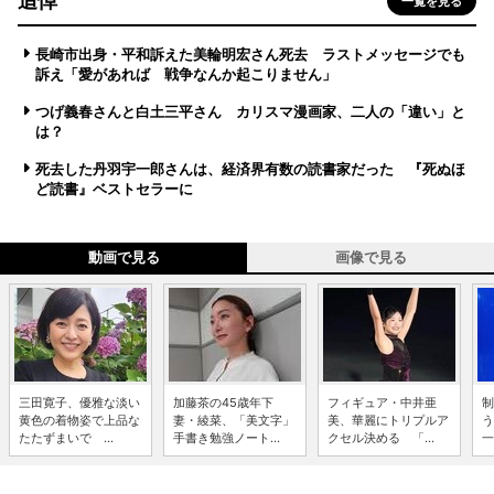
追悼
一覧を見る
長崎市出身・平和訴えた美輪明宏さん死去 ラストメッセージでも
訴え「愛があれば 戦争なんか起こりません」
つげ義春さんと白土三平さん カリスマ漫画家、二人の「違い」と
は？
死去した丹羽宇一郎さんは、経済界有数の読書家だった 『死ぬほ
ど読書』ベストセラーに
動画で見る
画像で見る
三田寛子、優雅な淡い
加藤茶の45歳年下
フィギュア・中井亜
制
黄色の着物姿で上品な
妻・綾菜、「美文字」
美、華麗にトリプルア
う
たたずまいで ...
手書き勉強ノート...
クセル決める 「...
一