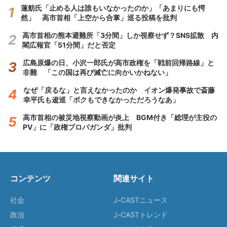
蓮舫氏「止める人は誰もいなかったのか」「あまりにも愕
然」 高市首相「上空から合掌」巡る投稿を批判
高市首相の熊本避難所「3分間」しか視察せず？SNS拡散 内
閣広報官「51分間」だと否定
広島原爆の日、小沢一郎氏が高市政権を「戦前回帰路線」と
非難 「この国は再び滅亡に向かいかねない」
なぜ「戻るな」と言えなかったのか イオン爆発事故で斎藤
幸平氏も逡巡「ボクもできなかっただろうなあ」
高市首相の被災地視察動画が炎上 BGM付き「総理が主役の
PV」に「政権プロパガンダ」批判
コンテンツ
関連サイト
社会
J-CASTニュース
政治
J-CASTトレンド