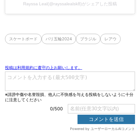
Rayssa Leal(@rayssalealsk8)がシェアした投稿
スケートボード
パリ五輪2024
ブラジル
レアウ