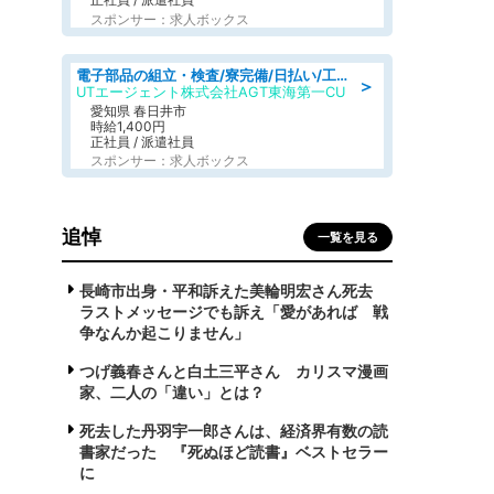
スポンサー：求人ボックス
電子部品の組立・検査/寮完備/日払い/工場・製造
＞
UTエージェント株式会社AGT東海第一CU
愛知県 春日井市
時給1,400円
正社員 / 派遣社員
スポンサー：求人ボックス
追悼
一覧を見る
長崎市出身・平和訴えた美輪明宏さん死去
ラストメッセージでも訴え「愛があれば 戦
争なんか起こりません」
つげ義春さんと白土三平さん カリスマ漫画
家、二人の「違い」とは？
死去した丹羽宇一郎さんは、経済界有数の読
書家だった 『死ぬほど読書』ベストセラー
に