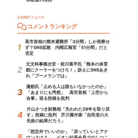
J-CAST ニュース
コメントランキング
高市首相の熊本避難所「3分間」しか視察せ
ず？SNS拡散 内閣広報官「51分間」だと
否定
元文科事務次官・前川喜平氏「熊本の体育
館にクーラーをつけろ！」訴えにSNSあき
れ「ブーメランでは」
蓮舫氏「止める人は誰もいなかったのか」
「あまりにも愕然」 高市首相「上空から
合掌」巡る投稿を批判
片山さつき財務相「失われた28年を取り戻
す」投稿に批判 芥川賞作家「自民党の大
失政の結果だろう」
「想定外でいいのか」「戻っていいとアナ
ウンスは？」 イオン社長会見でのしつこ