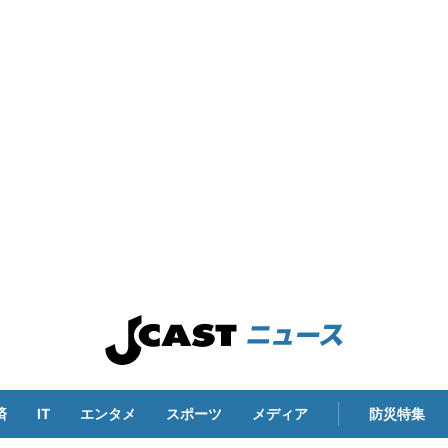
済
IT
エンタメ
スポーツ
メディア
防災特集