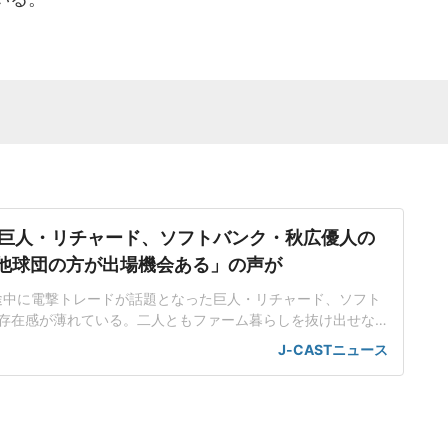
巨人・リチャード、ソフトバンク・秋広優人の
.「他球団の方が出場機会ある」の声が
ン途中に電撃トレードが話題となった巨人・リチャード、ソフト
存在感が薄れている。二人ともファーム暮らしを抜け出せな
トバンク在籍時にウエスタン・リーグで5年連続本塁打王に輝
J-CASTニュース
れ、秋広優人、大江竜聖と2対1のトレードで25年5月に巨人に
督の期待は大きく、77試合出場で打率.211、11本塁打、39