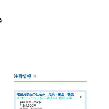
ジ
注目情報
PR
建築用製品の仕込み・充填・検査・機械操作/寮完備/日払い/工場・製造
＞
UTエージェント株式会社AGT南関東第二CU
神奈川県 平塚市
時給1,500円
正社員 / 派遣社員