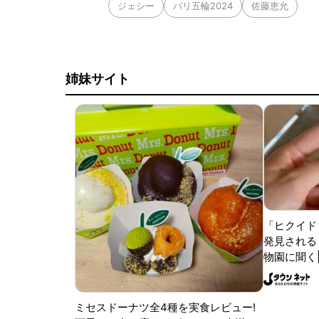
ジェシー
パリ五輪2024
佐藤恵允
姉妹サイト
「ヒクイド
発見される 
物園に聞く
ミセスドーナツ全4種を実食レビュー!