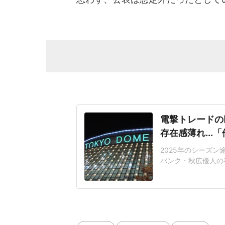
電撃トレードの
存在感薄れ..
2025年のシーズ
バンク・秋広優人の
いリチャードはソフ
いた長打力を評価さ
移籍。阿部慎之助前監
打点をマークした。