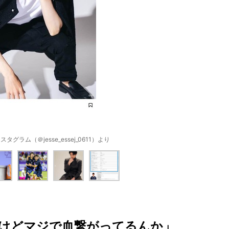
グラム（＠jesse_essej_0611）より
けどマジで血繋がってるんか」