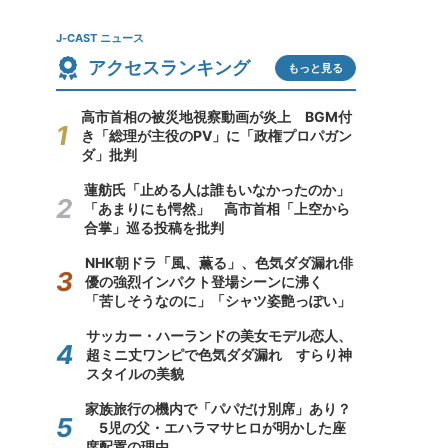
J-CAST ニュース
アクセスランキング
もっと見る
高市首相の被災地視察動画が炎上 BGM付
き「総理が主役のPV」に「政権プロパガン
ダ」批判
蓮舫氏「止める人は誰もいなかったのか」
「あまりにも愕然」 高市首相「上空から
合掌」巡る投稿を批判
NHK朝ドラ「風、薫る」、色気ダダ漏れ俳
優の強烈インパクト登場シーンに沸く
「苦しそうなのに」「シャツ姿艶っぽい」
サッカー・ハーランドの美女モデル恋人、
超ミニ丈ワンピで色気ダダ漏れ すらり神
スタイルの美貌
家族旅行の機内で「パパだけ別席」あり？
5児の父・エハラマサヒロが明かした座
席配置の理由