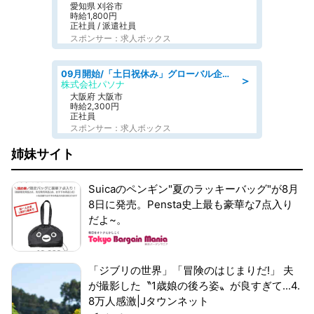
愛知県 刈谷市
時給1,800円
正社員 / 派遣社員
スポンサー：求人ボックス
09月開始/「土日祝休み」グローバル企業での産業保健のお仕事/保健師/高時給/残業なし/服装自由
＞
株式会社パソナ
大阪府 大阪市
時給2,300円
正社員
スポンサー：求人ボックス
姉妹サイト
Suicaのペンギン"夏のラッキーバッグ"が8月
8日に発売。Pensta史上最も豪華な7点入り
だよ~。
「ジブリの世界」「冒険のはじまりだ!」 夫
が撮影した〝1歳娘の後ろ姿〟が良すぎて...4.
8万人感激|Jタウンネット