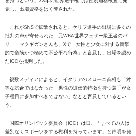
を持つという。23年の世界選手権では性別適格検査で発
覚し、出場資格をはく奪された。
これがSNSで拡散されると、ケリフ選手の出場に多くの
批判の声が寄せられた。元WBA世界フェザー級王者のバ
リー・マクギガンさんも、Xで「女性と少女に対する衝撃
的で危険かつ極めて不公平な行為」と言及し、出場を認め
たIOCを批判した。
複数メディアによると、イタリアのメローニ首相も「対
等な試合ではなかった。男性の遺伝的特徴を持つ選手が女
子種目に参加すべきではない」などと言及しているとい
う。
国際オリンピック委員会（IOC）は日、「すべての人は
差別なくスポーツをする権利を持っています」と声明を発