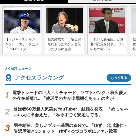
【ドジャース】キム・
新党結成で「「騙し討
「れいわ新選組」が党
登
ヘソン、大リーグ公式
ちにあった気分」と怒
名の変更を発表、「い
女
「PSロースタ...
ったひろゆき妻...
のちの党」へ ...
発
J-CAST ニュース
アクセスランキング
もっと見る
電撃トレードの巨人・リチャード、ソフトバンク・秋広優人
の存在感薄れ...「他球団の方が出場機会ある」の声が
登録者60万超人気美女YouTuber、結婚を発表 「めっちゃ
いい人に出会えた」「私今すごく安定してる」
羽生結弦、美しいブルー基調の衣装で...「ゆず」北川悠仁・
岩沢厚治と3ショット ゆず×ゆづコラボにファン歓喜