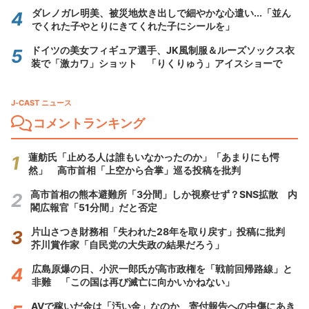
ダレノガレ明美、被災地炊き出しで細やかな心遣い...「並ん
でくれた子やとりにきてくれた子にシールを」
ドイツの美女フィギュア選手、JK風制服＆ルーズソックス衣
装で「激カワ」ショット 「りくりゅう」アイスショーで
J-CAST ニュース
コメントランキング
蓮舫氏「止める人は誰もいなかったのか」「あまりにも愕
然」 高市首相「上空から合掌」巡る投稿を批判
高市首相の熊本避難所「3分間」しか視察せず？SNS拡散 内
閣広報官「51分間」だと否定
片山さつき財務相「失われた28年を取り戻す」投稿に批判
芥川賞作家「自民党の大失政の結果だろう」
広島原爆の日、小沢一郎氏が高市政権を「戦前回帰路線」と
非難 「この国は再び滅亡に向かいかねない」
AVで稼いだ金は「汚い金」なのか 寄付報告への中傷にあき