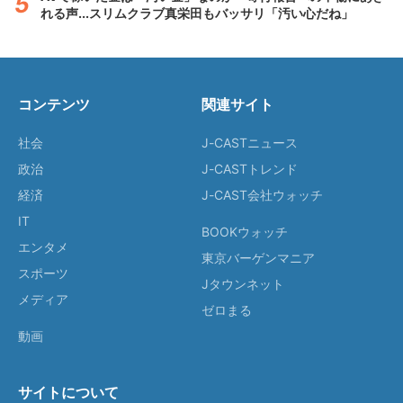
れる声...スリムクラブ真栄田もバッサリ「汚い心だね」
コンテンツ
関連サイト
社会
J-CASTニュース
政治
J-CASTトレンド
経済
J-CAST会社ウォッチ
IT
BOOKウォッチ
エンタメ
東京バーゲンマニア
スポーツ
Jタウンネット
メディア
ゼロまる
動画
サイトについて