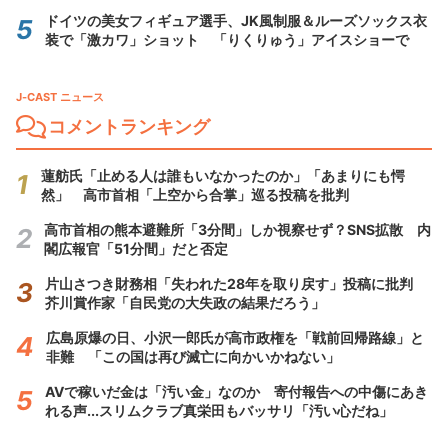
ドイツの美女フィギュア選手、JK風制服＆ルーズソックス衣
装で「激カワ」ショット 「りくりゅう」アイスショーで
J-CAST ニュース
コメントランキング
蓮舫氏「止める人は誰もいなかったのか」「あまりにも愕
然」 高市首相「上空から合掌」巡る投稿を批判
高市首相の熊本避難所「3分間」しか視察せず？SNS拡散 内
閣広報官「51分間」だと否定
片山さつき財務相「失われた28年を取り戻す」投稿に批判
芥川賞作家「自民党の大失政の結果だろう」
広島原爆の日、小沢一郎氏が高市政権を「戦前回帰路線」と
非難 「この国は再び滅亡に向かいかねない」
AVで稼いだ金は「汚い金」なのか 寄付報告への中傷にあき
れる声...スリムクラブ真栄田もバッサリ「汚い心だね」