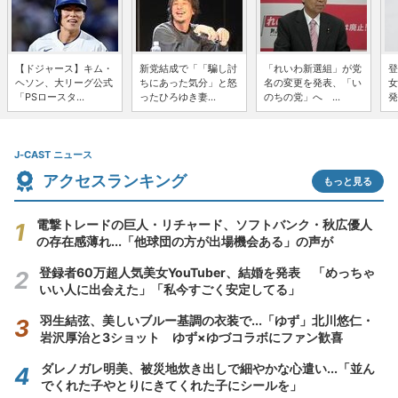
【ドジャース】キム・
新党結成で「「騙し討
「れいわ新選組」が党
登
ヘソン、大リーグ公式
ちにあった気分」と怒
名の変更を発表、「い
女
「PSロースタ...
ったひろゆき妻...
のちの党」へ ...
発
J-CAST ニュース
アクセスランキング
もっと見る
電撃トレードの巨人・リチャード、ソフトバンク・秋広優人
の存在感薄れ...「他球団の方が出場機会ある」の声が
登録者60万超人気美女YouTuber、結婚を発表 「めっちゃ
いい人に出会えた」「私今すごく安定してる」
羽生結弦、美しいブルー基調の衣装で...「ゆず」北川悠仁・
岩沢厚治と3ショット ゆず×ゆづコラボにファン歓喜
ダレノガレ明美、被災地炊き出しで細やかな心遣い...「並ん
でくれた子やとりにきてくれた子にシールを」