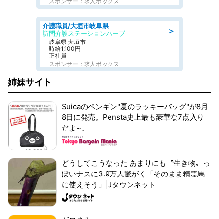
スポンサー：求人ボックス
介護職員/大垣市岐阜県
＞
訪問介護ステーションハーブ
岐阜県 大垣市
時給1,100円
正社員
スポンサー：求人ボックス
姉妹サイト
Suicaのペンギン"夏のラッキーバッグ"が8月
8日に発売。Pensta史上最も豪華な7点入り
だよ~。
どうしてこうなった あまりにも〝生き物〟っ
ぽいナスに3.9万人驚がく「そのまま精霊馬
に使えそう」|Jタウンネット