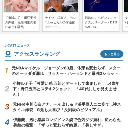
「鬼滅の刃」禰豆子役
ナイツ・塙宣之、You
解散のレペゼンフォッ
女
の声優・鬼頭明里の姿
Tuberヒカルの落語家
クス元リーダー・DJ S
利
にネット騒然 ...
デビュー...
HACHO...
ッ
J-CAST ニュース
アクセスランキング
もっと見る
元NBAマイケル・ジョーダン63歳、体形も変わらず...スター
のオーラダダ漏れ サッカー・ハーランドと最強2ショット
小柳ルミ子「可愛い弟 五郎とデートして来ました」...4歳年
下・野口五郎とステキ2ショット 「40代にしか見えませ
ん！」
元NHK中川安奈アナ、へそ出し＆ド派手巨人ユニ姿で...神ス
タイル炸裂 G党も大喜び「反則級のビジュアル」
伊藤蘭、透け感黒ロングドレス姿で色気ダダ漏れ...変わらぬ
美貌の衝撃 「ずっと変わらず綺麗」「美しすぎ」