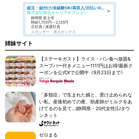
組立・組付け/未経験OK/高収入/日払いOK/寮費無料/交替制
＞
株式会社綜合キャリアオプション
静岡県 富士市
時給1,700円～2,125円
正社員 / 派遣社員
スポンサー：求人ボックス
姉妹サイト
【ステーキガスト】ライス・パン食べ放題&
スープバー付きメニュー1111円はお得!最新ク
ーポンを公式Xで公開中《9月23日まで》
「多指症」で生まれた娘と、受け止められな
い私。産後初めての夜、助産師がミルクをあ
げてるのを見て...(静岡県・20代女性)|Jタウ
ンネット
ゼロまる