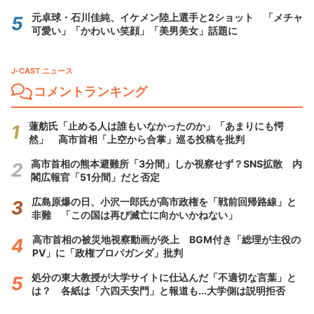
元卓球・石川佳純、イケメン陸上選手と2ショット 「メチャ
可愛い」「かわいい笑顔」「美男美女」話題に
J-CAST ニュース
コメントランキング
蓮舫氏「止める人は誰もいなかったのか」「あまりにも愕
然」 高市首相「上空から合掌」巡る投稿を批判
高市首相の熊本避難所「3分間」しか視察せず？SNS拡散 内
閣広報官「51分間」だと否定
広島原爆の日、小沢一郎氏が高市政権を「戦前回帰路線」と
非難 「この国は再び滅亡に向かいかねない」
高市首相の被災地視察動画が炎上 BGM付き「総理が主役の
PV」に「政権プロパガンダ」批判
処分の東大教授が大学サイトに仕込んだ「不適切な言葉」と
は？ 各紙は「六四天安門」と報道も...大学側は説明拒否