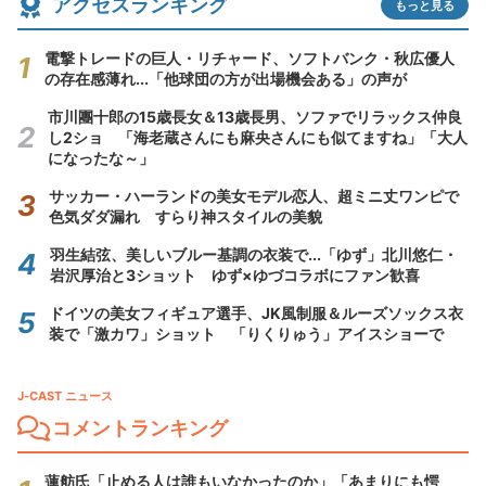
アクセスランキング
もっと見る
電撃トレードの巨人・リチャード、ソフトバンク・秋広優人
の存在感薄れ...「他球団の方が出場機会ある」の声が
市川團十郎の15歳長女＆13歳長男、ソファでリラックス仲良
し2ショ 「海老蔵さんにも麻央さんにも似てますね」「大人
になったな～」
サッカー・ハーランドの美女モデル恋人、超ミニ丈ワンピで
色気ダダ漏れ すらり神スタイルの美貌
羽生結弦、美しいブルー基調の衣装で...「ゆず」北川悠仁・
岩沢厚治と3ショット ゆず×ゆづコラボにファン歓喜
ドイツの美女フィギュア選手、JK風制服＆ルーズソックス衣
装で「激カワ」ショット 「りくりゅう」アイスショーで
J-CAST ニュース
コメントランキング
蓮舫氏「止める人は誰もいなかったのか」「あまりにも愕