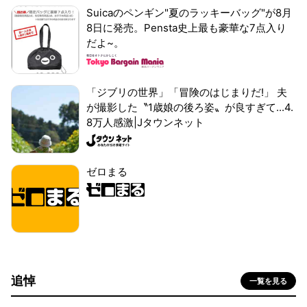
Suicaのペンギン"夏のラッキーバッグ"が8月
8日に発売。Pensta史上最も豪華な7点入り
だよ~。
「ジブリの世界」「冒険のはじまりだ!」 夫
が撮影した〝1歳娘の後ろ姿〟が良すぎて...4.
8万人感激|Jタウンネット
ゼロまる
追悼
一覧を見る