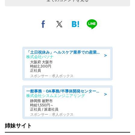
「土日祝休み」ヘルスケア業界での産業保健師業務/看護師/高時給/要資格:正看護師
＞
株式会社パソナ
大阪府 大阪市
時給2,300円
正社員
スポンサー：求人ボックス
一般事務・OA事務/半導体開発センター内で事務&軽作業スタッフ、募集
＞
株式会社シスムエンジニアリング
静岡県 裾野市
時給1,550円～
正社員 / 派遣社員
スポンサー：求人ボックス
姉妹サイト