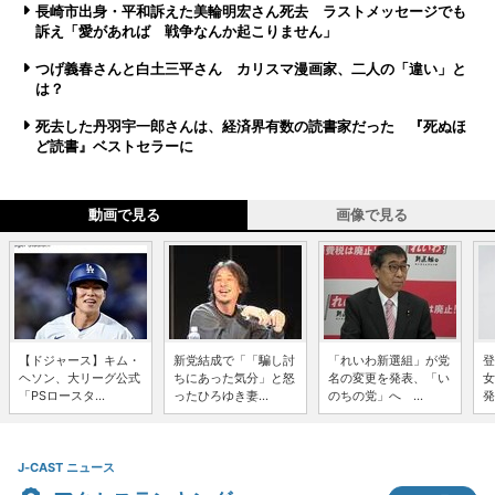
長崎市出身・平和訴えた美輪明宏さん死去 ラストメッセージでも
訴え「愛があれば 戦争なんか起こりません」
つげ義春さんと白土三平さん カリスマ漫画家、二人の「違い」と
は？
死去した丹羽宇一郎さんは、経済界有数の読書家だった 『死ぬほ
ど読書』ベストセラーに
動画で見る
画像で見る
【ドジャース】キム・
新党結成で「「騙し討
「れいわ新選組」が党
登
ヘソン、大リーグ公式
ちにあった気分」と怒
名の変更を発表、「い
女
「PSロースタ...
ったひろゆき妻...
のちの党」へ ...
発
J-CAST ニュース