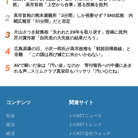
然」 高市首相「上空から合掌」巡る投稿を批判
高市首相の熊本避難所「3分間」しか視察せず？SNS拡散 内
閣広報官「51分間」だと否定
片山さつき財務相「失われた28年を取り戻す」投稿に批判
芥川賞作家「自民党の大失政の結果だろう」
広島原爆の日、小沢一郎氏が高市政権を「戦前回帰路線」と
非難 「この国は再び滅亡に向かいかねない」
AVで稼いだ金は「汚い金」なのか 寄付報告への中傷にあき
れる声...スリムクラブ真栄田もバッサリ「汚い心だね」
コンテンツ
関連サイト
社会
J-CASTニュース
政治
J-CASTトレンド
経済
J-CAST会社ウォッチ