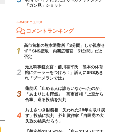
「ガン見」ショット
J-CAST ニュース
コメントランキング
高市首相の熊本避難所「3分間」しか視察せ
ず？SNS拡散 内閣広報官「51分間」だと
否定
元文科事務次官・前川喜平氏「熊本の体育
館にクーラーをつけろ！」訴えにSNSあき
れ「ブーメランでは」
蓮舫氏「止める人は誰もいなかったのか」
「あまりにも愕然」 高市首相「上空から
合掌」巡る投稿を批判
片山さつき財務相「失われた28年を取り戻
す」投稿に批判 芥川賞作家「自民党の大
失政の結果だろう」
「想定外でいいのか」「戻っていいとアナ