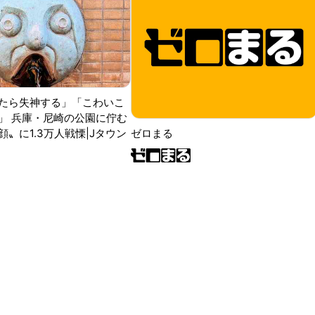
たら失神する」「こわいこ
」 兵庫・尼崎の公園に佇む
〟に1.3万人戦慄|Jタウン
ゼロまる