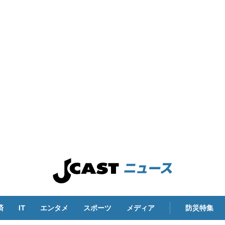
済
IT
エンタメ
スポーツ
メディア
防災特集