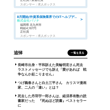
スポンサー：求人ボックス
8月開始/外資系保険業界でのITヘルプデスク業務/駅近/即日勤務可/ヘルプデスク
＞
株式会社パソナ
福岡県 北九州市
時給4,167円
正社員
スポンサー：求人ボックス
追悼
一覧を見る
長崎市出身・平和訴えた美輪明宏さん死去
ラストメッセージでも訴え「愛があれば 戦
争なんか起こりません」
つげ義春さんと白土三平さん カリスマ漫画
家、二人の「違い」とは？
死去した丹羽宇一郎さんは、経済界有数の読
書家だった 『死ぬほど読書』ベストセラー
に