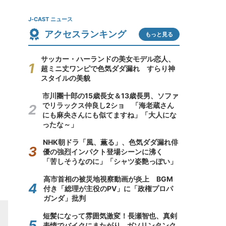
J-CAST ニュース
アクセスランキング
もっと見る
サッカー・ハーランドの美女モデル恋人、
超ミニ丈ワンピで色気ダダ漏れ すらり神
スタイルの美貌
市川團十郎の15歳長女＆13歳長男、ソファ
でリラックス仲良し2ショ 「海老蔵さん
にも麻央さんにも似てますね」「大人にな
ったな～」
NHK朝ドラ「風、薫る」、色気ダダ漏れ俳
優の強烈インパクト登場シーンに沸く
「苦しそうなのに」「シャツ姿艶っぽい」
高市首相の被災地視察動画が炎上 BGM
付き「総理が主役のPV」に「政権プロパ
ガンダ」批判
短髪になって雰囲気激変！長瀬智也、真剣
表情でバイクにまたがり...ガソリンタンク