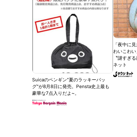
「夜中に見
わいこわい
〝謎すぎる顔
ネット
Suicaのペンギン"夏のラッキーバッ
グ"が8月8日に発売。Pensta史上最も
豪華な7点入りだよ~。