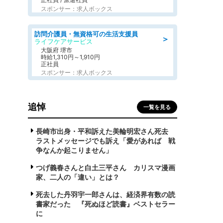
スポンサー：求人ボックス
訪問介護員・無資格可の生活支援員
＞
ライフケアサービス
大阪府 堺市
時給1,310円～1,910円
正社員
スポンサー：求人ボックス
追悼
一覧を見る
長崎市出身・平和訴えた美輪明宏さん死去
ラストメッセージでも訴え「愛があれば 戦
争なんか起こりません」
つげ義春さんと白土三平さん カリスマ漫画
家、二人の「違い」とは？
死去した丹羽宇一郎さんは、経済界有数の読
書家だった 『死ぬほど読書』ベストセラー
に