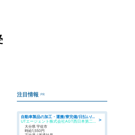
受
注目情報
PR
自動車製品の加工・運搬/寮完備/日払い/工場・製造
＞
UTエージェント株式会社AGT西日本第二CU
大分県 宇佐市
時給1,550円
正社員 / 派遣社員