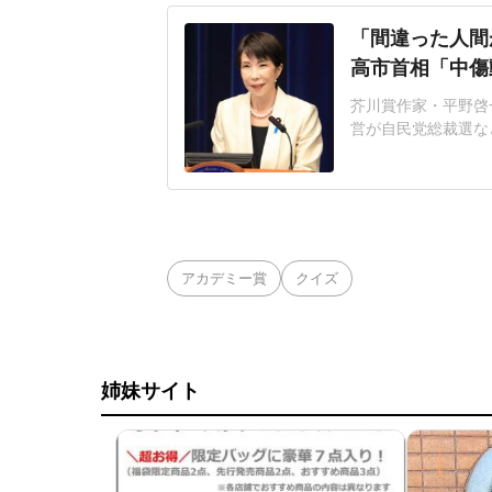
「間違った人間
高市首相「中傷
芥川賞作家・平野啓一
営が自民党総裁選な
連の報道を巡り、自
いる。平野氏「元の
自民党総裁選期間中
NS上に投稿され、
アカデミー賞
クイズ
姉妹サイト