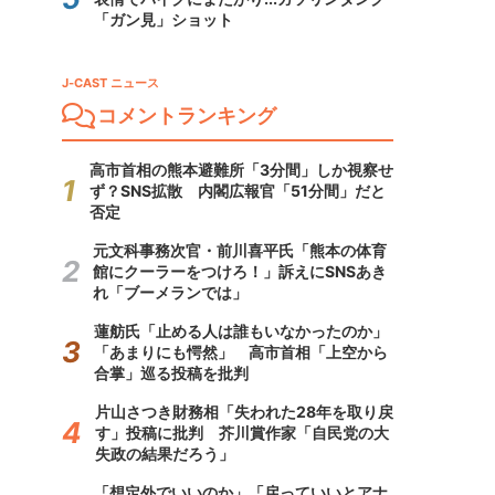
「ガン見」ショット
J-CAST ニュース
コメントランキング
高市首相の熊本避難所「3分間」しか視察せ
ず？SNS拡散 内閣広報官「51分間」だと
否定
元文科事務次官・前川喜平氏「熊本の体育
館にクーラーをつけろ！」訴えにSNSあき
れ「ブーメランでは」
蓮舫氏「止める人は誰もいなかったのか」
「あまりにも愕然」 高市首相「上空から
合掌」巡る投稿を批判
片山さつき財務相「失われた28年を取り戻
す」投稿に批判 芥川賞作家「自民党の大
失政の結果だろう」
「想定外でいいのか」「戻っていいとアナ