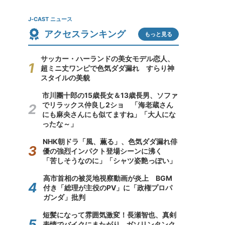
J-CAST ニュース
アクセスランキング
もっと見る
サッカー・ハーランドの美女モデル恋人、
超ミニ丈ワンピで色気ダダ漏れ すらり神
スタイルの美貌
市川團十郎の15歳長女＆13歳長男、ソファ
でリラックス仲良し2ショ 「海老蔵さん
にも麻央さんにも似てますね」「大人にな
ったな～」
NHK朝ドラ「風、薫る」、色気ダダ漏れ俳
優の強烈インパクト登場シーンに沸く
「苦しそうなのに」「シャツ姿艶っぽい」
高市首相の被災地視察動画が炎上 BGM
付き「総理が主役のPV」に「政権プロパ
ガンダ」批判
短髪になって雰囲気激変！長瀬智也、真剣
表情でバイクにまたがり...ガソリンタンク