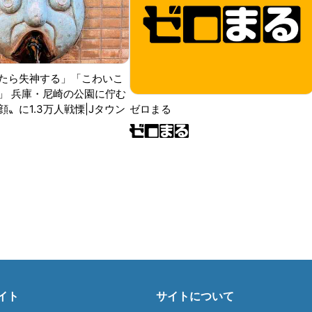
たら失神する」「こわいこ
」 兵庫・尼崎の公園に佇む
〟に1.3万人戦慄|Jタウン
ゼロまる
イト
サイトについて