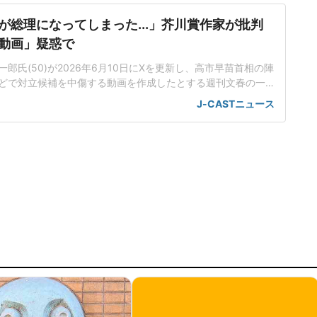
が総理になってしまった...」芥川賞作家が批判
動画」疑惑で
郎氏(50)が2026年6月10日にXを更新し、高市早苗首相の陣
どで対立候補を中傷する動画を作成したとする週刊文春の一
身の見解を示した。この投稿がSNS上で大きな注目を集めて
J-CASTニュース
世界に戻るべき」週刊文春は4月29日付の記事で、25年秋の
に、小泉進次郎衆院議員や林芳正衆院議員を中傷する動画がS
こ