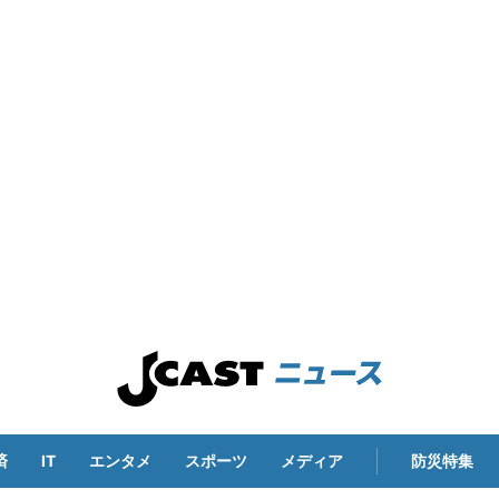
済
IT
エンタメ
スポーツ
メディア
防災特集