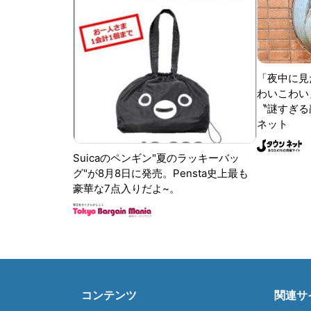
「夜中に見
わいこわい
〝謎すぎる顔
ネット
Suicaのペンギン"夏のラッキーバッ
グ"が8月8日に発売。Pensta史上最も
豪華な7点入りだよ~。
コンテンツ
関連サ