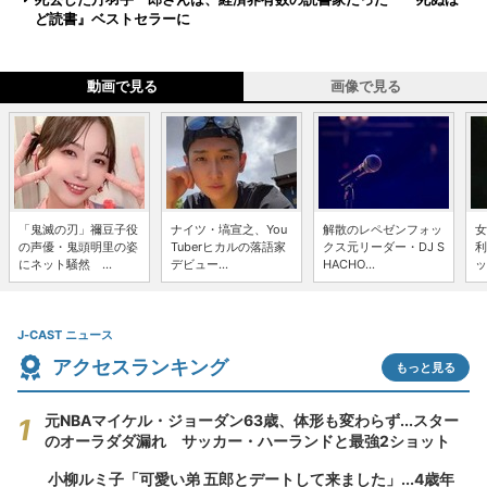
ど読書』ベストセラーに
動画で見る
画像で見る
「鬼滅の刃」禰豆子役
ナイツ・塙宣之、You
解散のレペゼンフォッ
女
の声優・鬼頭明里の姿
Tuberヒカルの落語家
クス元リーダー・DJ S
利
にネット騒然 ...
デビュー...
HACHO...
ッ
J-CAST ニュース
アクセスランキング
もっと見る
元NBAマイケル・ジョーダン63歳、体形も変わらず...スター
のオーラダダ漏れ サッカー・ハーランドと最強2ショット
小柳ルミ子「可愛い弟 五郎とデートして来ました」...4歳年