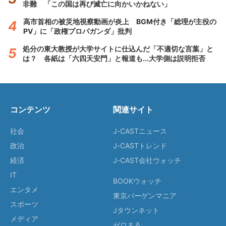
非難 「この国は再び滅亡に向かいかねない」
高市首相の被災地視察動画が炎上 BGM付き「総理が主役の
PV」に「政権プロパガンダ」批判
処分の東大教授が大学サイトに仕込んだ「不適切な言葉」と
は？ 各紙は「六四天安門」と報道も...大学側は説明拒否
コンテンツ
関連サイト
社会
J-CASTニュース
政治
J-CASTトレンド
経済
J-CAST会社ウォッチ
IT
BOOKウォッチ
エンタメ
東京バーゲンマニア
スポーツ
Jタウンネット
メディア
ゼロまる