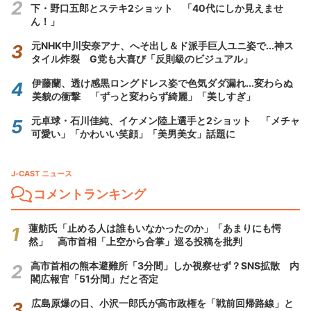
下・野口五郎とステキ2ショット 「40代にしか見えませ
ん！」
元NHK中川安奈アナ、へそ出し＆ド派手巨人ユニ姿で...神ス
タイル炸裂 G党も大喜び「反則級のビジュアル」
伊藤蘭、透け感黒ロングドレス姿で色気ダダ漏れ...変わらぬ
美貌の衝撃 「ずっと変わらず綺麗」「美しすぎ」
元卓球・石川佳純、イケメン陸上選手と2ショット 「メチャ
可愛い」「かわいい笑顔」「美男美女」話題に
J-CAST ニュース
コメントランキング
蓮舫氏「止める人は誰もいなかったのか」「あまりにも愕
然」 高市首相「上空から合掌」巡る投稿を批判
高市首相の熊本避難所「3分間」しか視察せず？SNS拡散 内
閣広報官「51分間」だと否定
広島原爆の日、小沢一郎氏が高市政権を「戦前回帰路線」と