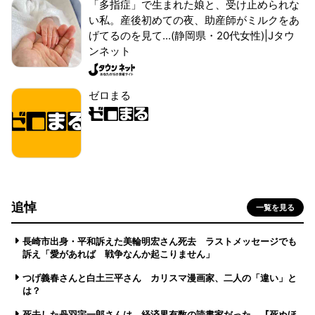
「多指症」で生まれた娘と、受け止められな
い私。産後初めての夜、助産師がミルクをあ
げてるのを見て...(静岡県・20代女性)|Jタウ
ンネット
ゼロまる
追悼
一覧を見る
長崎市出身・平和訴えた美輪明宏さん死去 ラストメッセージでも
訴え「愛があれば 戦争なんか起こりません」
つげ義春さんと白土三平さん カリスマ漫画家、二人の「違い」と
は？
死去した丹羽宇一郎さんは、経済界有数の読書家だった 『死ぬほ