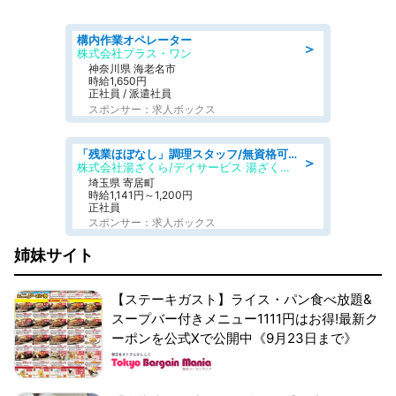
構内作業オペレーター
＞
株式会社プラス・ワン
神奈川県 海老名市
時給1,650円
正社員 / 派遣社員
スポンサー：求人ボックス
「残業ほぼなし」調理スタッフ/無資格可/正職員/日勤のみ/デイサービス/社会保障完備
＞
株式会社湯ざくら/デイサービス 湯ざくらケアリゾート
埼玉県 寄居町
時給1,141円～1,200円
正社員
スポンサー：求人ボックス
姉妹サイト
【ステーキガスト】ライス・パン食べ放題&
スープバー付きメニュー1111円はお得!最新ク
ーポンを公式Xで公開中《9月23日まで》