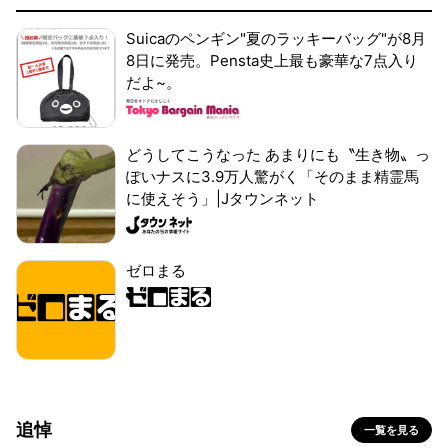
Suicaのペンギン"夏のラッキーバッグ"が8月
8日に発売。Pensta史上最も豪華な7点入り
だよ~。
どうしてこうなった あまりにも〝生き物〟っ
ぽいナスに3.9万人驚がく「そのまま精霊馬
に使えそう」|Jタウンネット
ゼロまる
追悼
一覧を見る