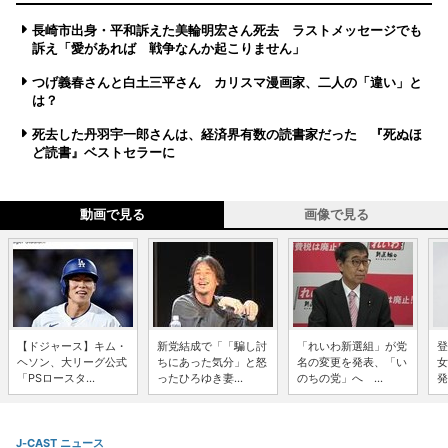
長崎市出身・平和訴えた美輪明宏さん死去 ラストメッセージでも
訴え「愛があれば 戦争なんか起こりません」
つげ義春さんと白土三平さん カリスマ漫画家、二人の「違い」と
は？
死去した丹羽宇一郎さんは、経済界有数の読書家だった 『死ぬほ
ど読書』ベストセラーに
動画で見る
画像で見る
【ドジャース】キム・
新党結成で「「騙し討
「れいわ新選組」が党
登
ヘソン、大リーグ公式
ちにあった気分」と怒
名の変更を発表、「い
女
「PSロースタ...
ったひろゆき妻...
のちの党」へ ...
発
J-CAST ニュース