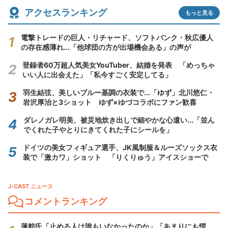
アクセスランキング
もっと見る
電撃トレードの巨人・リチャード、ソフトバンク・秋広優人
の存在感薄れ...「他球団の方が出場機会ある」の声が
登録者60万超人気美女YouTuber、結婚を発表 「めっちゃ
いい人に出会えた」「私今すごく安定してる」
羽生結弦、美しいブルー基調の衣装で...「ゆず」北川悠仁・
岩沢厚治と3ショット ゆず×ゆづコラボにファン歓喜
ダレノガレ明美、被災地炊き出しで細やかな心遣い...「並ん
でくれた子やとりにきてくれた子にシールを」
ドイツの美女フィギュア選手、JK風制服＆ルーズソックス衣
装で「激カワ」ショット 「りくりゅう」アイスショーで
J-CAST ニュース
コメントランキング
蓮舫氏「止める人は誰もいなかったのか」「あまりにも愕