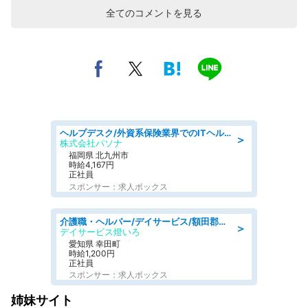
全てのコメントを見る
ヘルプデスク/外資系保険業界でのITヘルプデスク業務/駅近/即日勤務可/ヘルプデスク
＞
株式会社パソナ
福岡県 北九州市
時給4,167円
正社員
スポンサー：求人ボックス
介護職・ヘルパー/デイサービス/額田郡幸田町/JR東海道本線 幸田/愛知県
＞
デイサービス燈いろ
愛知県 幸田町
時給1,200円
正社員
スポンサー：求人ボックス
姉妹サイト