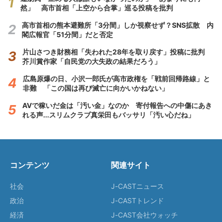
然」 高市首相「上空から合掌」巡る投稿を批判
高市首相の熊本避難所「3分間」しか視察せず？SNS拡散 内
閣広報官「51分間」だと否定
片山さつき財務相「失われた28年を取り戻す」投稿に批判
芥川賞作家「自民党の大失政の結果だろう」
広島原爆の日、小沢一郎氏が高市政権を「戦前回帰路線」と
非難 「この国は再び滅亡に向かいかねない」
AVで稼いだ金は「汚い金」なのか 寄付報告への中傷にあき
れる声...スリムクラブ真栄田もバッサリ「汚い心だね」
コンテンツ
関連サイト
社会
J-CASTニュース
政治
J-CASTトレンド
経済
J-CAST会社ウォッチ