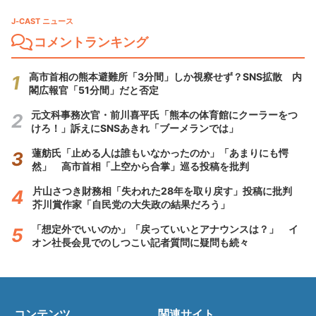
J-CAST ニュース
コメントランキング
高市首相の熊本避難所「3分間」しか視察せず？SNS拡散 内
閣広報官「51分間」だと否定
元文科事務次官・前川喜平氏「熊本の体育館にクーラーをつ
けろ！」訴えにSNSあきれ「ブーメランでは」
蓮舫氏「止める人は誰もいなかったのか」「あまりにも愕
然」 高市首相「上空から合掌」巡る投稿を批判
片山さつき財務相「失われた28年を取り戻す」投稿に批判
芥川賞作家「自民党の大失政の結果だろう」
「想定外でいいのか」「戻っていいとアナウンスは？」 イ
オン社長会見でのしつこい記者質問に疑問も続々
コンテンツ
関連サイト