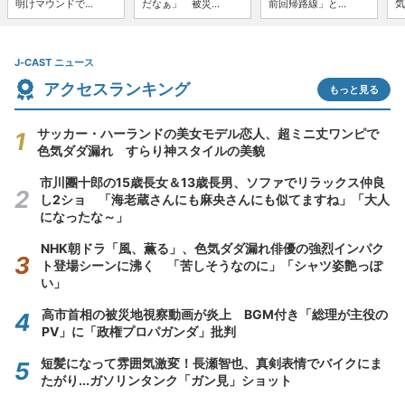
明けマウンドで...
だなぁ」 被災...
前回帰路線」と...
気
J-CAST ニュース
アクセスランキング
もっと見る
サッカー・ハーランドの美女モデル恋人、超ミニ丈ワンピで
色気ダダ漏れ すらり神スタイルの美貌
市川團十郎の15歳長女＆13歳長男、ソファでリラックス仲良
し2ショ 「海老蔵さんにも麻央さんにも似てますね」「大人
になったな～」
NHK朝ドラ「風、薫る」、色気ダダ漏れ俳優の強烈インパク
ト登場シーンに沸く 「苦しそうなのに」「シャツ姿艶っぽ
い」
高市首相の被災地視察動画が炎上 BGM付き「総理が主役の
PV」に「政権プロパガンダ」批判
短髪になって雰囲気激変！長瀬智也、真剣表情でバイクにま
たがり...ガソリンタンク「ガン見」ショット