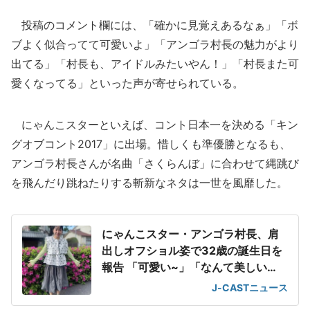
投稿のコメント欄には、「確かに見覚えあるなぁ」「ボ
ブよく似合ってて可愛いよ」「アンゴラ村長の魅力がより
出てる」「村長も、アイドルみたいやん！」「村長また可
愛くなってる」といった声が寄せられている。
にゃんこスターといえば、コント日本一を決める「キン
グオブコント2017」に出場。惜しくも準優勝となるも、
アンゴラ村長さんが名曲「さくらんぼ」に合わせて縄跳び
を飛んだり跳ねたりする斬新なネタは一世を風靡した。
にゃんこスター・アンゴラ村長、肩
出しオフショル姿で32歳の誕生日を
報告 「可愛い~」「なんて美しい
の!」
J-CASTニュース