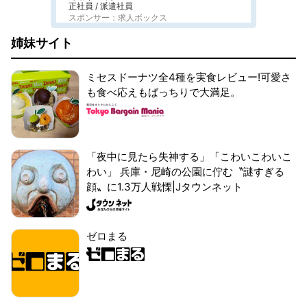
正社員 / 派遣社員
スポンサー：求人ボックス
姉妹サイト
ミセスドーナツ全4種を実食レビュー!可愛さ
も食べ応えもばっちりで大満足。
「夜中に見たら失神する」「こわいこわいこ
わい」 兵庫・尼崎の公園に佇む〝謎すぎる
顔〟に1.3万人戦慄|Jタウンネット
ゼロまる