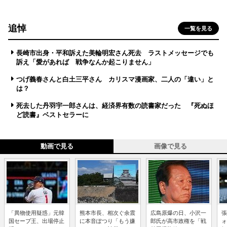
追悼
一覧を見る
長崎市出身・平和訴えた美輪明宏さん死去 ラストメッセージでも
訴え「愛があれば 戦争なんか起こりません」
つげ義春さんと白土三平さん カリスマ漫画家、二人の「違い」と
は？
死去した丹羽宇一郎さんは、経済界有数の読書家だった 『死ぬほ
ど読書』ベストセラーに
動画で見る
画像で見る
「異物使用疑惑」元韓
熊本市長、相次ぐ余震
広島原爆の日、小沢一
張
国セーブ王、出場停止
に本音ぽつり「もう嫌
郎氏が高市政権を「戦
ォ