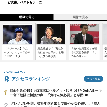
ど読書』ベストセラーに
動画で見る
画像で見る
【ドジャース】キム・
新党結成で「「騙し討
「れいわ新選組」が党
登
ヘソン、大リーグ公式
ちにあった気分」と怒
名の変更を発表、「い
女
「PSロースタ...
ったひろゆき妻...
のちの党」へ ...
発
J-CAST ニュース
アクセスランキング
もっと見る
顔面付近の155キロ直球にヘルメット叩きつけたDeNAルーキ
ー宮下朝陽に擁護の声 「負けん気必要」と球団OB
ダレノガレ明美、被災地炊き出しで細やかな心遣い...「並ん