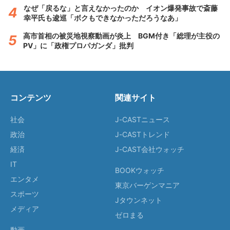
なぜ「戻るな」と言えなかったのか イオン爆発事故で斎藤
幸平氏も逡巡「ボクもできなかっただろうなあ」
高市首相の被災地視察動画が炎上 BGM付き「総理が主役の
PV」に「政権プロパガンダ」批判
コンテンツ
関連サイト
社会
J-CASTニュース
政治
J-CASTトレンド
経済
J-CAST会社ウォッチ
IT
BOOKウォッチ
エンタメ
東京バーゲンマニア
スポーツ
Jタウンネット
メディア
ゼロまる
動画