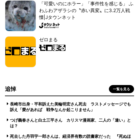
「可愛いのにホラー」「事件性を感じる」 ふ
わふわアザラシの〝赤い異変〟に3.2万人戦
慄|Jタウンネット
ゼロまる
追悼
一覧を見る
長崎市出身・平和訴えた美輪明宏さん死去 ラストメッセージでも
訴え「愛があれば 戦争なんか起こりません」
つげ義春さんと白土三平さん カリスマ漫画家、二人の「違い」と
は？
死去した丹羽宇一郎さんは、経済界有数の読書家だった 『死ぬほ