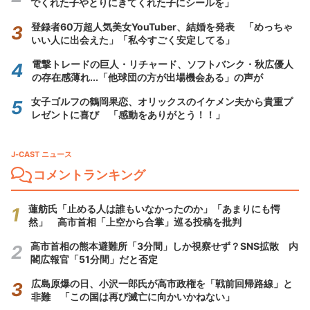
でくれた子やとりにきてくれた子にシールを」
登録者60万超人気美女YouTuber、結婚を発表 「めっちゃ
いい人に出会えた」「私今すごく安定してる」
電撃トレードの巨人・リチャード、ソフトバンク・秋広優人
の存在感薄れ...「他球団の方が出場機会ある」の声が
女子ゴルフの鶴岡果恋、オリックスのイケメン夫から貴重プ
レゼントに喜び 「感動をありがとう！！」
J-CAST ニュース
コメントランキング
蓮舫氏「止める人は誰もいなかったのか」「あまりにも愕
然」 高市首相「上空から合掌」巡る投稿を批判
高市首相の熊本避難所「3分間」しか視察せず？SNS拡散 内
閣広報官「51分間」だと否定
広島原爆の日、小沢一郎氏が高市政権を「戦前回帰路線」と
非難 「この国は再び滅亡に向かいかねない」