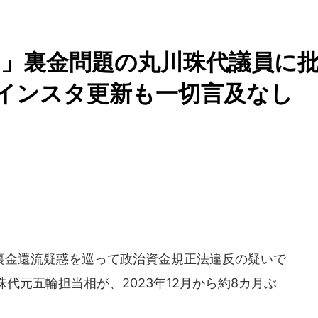
」裏金問題の丸川珠代議員に
インスタ更新も一切言及なし
金還流疑惑を巡って政治資金規正法違反の疑いで
代元五輪担当相が、2023年12月から約8カ月ぶ
。