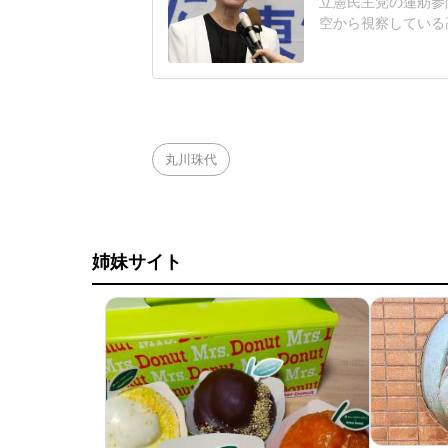
立憲民主党の蓮舫参
空から視察している
カウントが投稿した
た。「どんな寄り添
を観測した熊本地震
被災した「イオンモ
丸川珠代
姉妹サイト