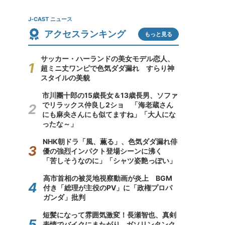
J-CAST ニュース
アクセスランキング
もっと見る
サッカー・ハーランドの美女モデル恋人、
超ミニ丈ワンピで色気ダダ漏れ すらり神
スタイルの美貌
市川團十郎の15歳長女＆13歳長男、ソファ
でリラックス仲良し2ショ 「海老蔵さん
にも麻央さんにも似てますね」「大人にな
ったな～」
NHK朝ドラ「風、薫る」、色気ダダ漏れ俳
優の強烈インパクト登場シーンに沸く
「苦しそうなのに」「シャツ姿艶っぽい」
高市首相の被災地視察動画が炎上 BGM
付き「総理が主役のPV」に「政権プロパ
ガンダ」批判
短髪になって雰囲気激変！長瀬智也、真剣
表情でバイクにまたがり...ガソリンタンク