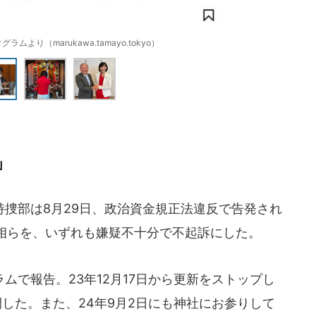
より（marukawa.tamayo.tokyo）
」
捜部は8月29日、政治資金規正法違反で告発され
相らを、いずれも嫌疑不十分で不起訴にした。
で報告。23年12月17日から更新をストップし
した。また、24年9月2日にも神社にお参りして