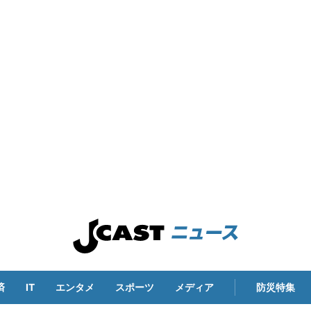
済
IT
エンタメ
スポーツ
メディア
防災特集