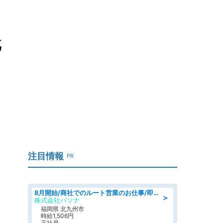
批
注目情報
PR
8月開始/商社でのルート営業のお仕事/即日勤務可/車通勤可/営業
＞
株式会社パソナ
福岡県 北九州市
時給1,506円
正社員