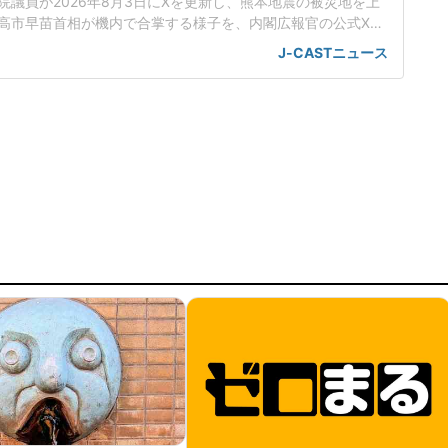
院議員が2026年8月3日にXを更新し、熊本地震の被災地を上
高市早苗首相が機内で合掌する様子を、内閣広報官の公式Xア
ことに対し、「あまりにも愕然としています」などと批判し
J-CASTニュース
った支援を行おうとしているのか」高市氏は3日、最大震度7
の被災地を視察した。自衛隊のヘリコプターに乗り、地震で
ール熊本」や