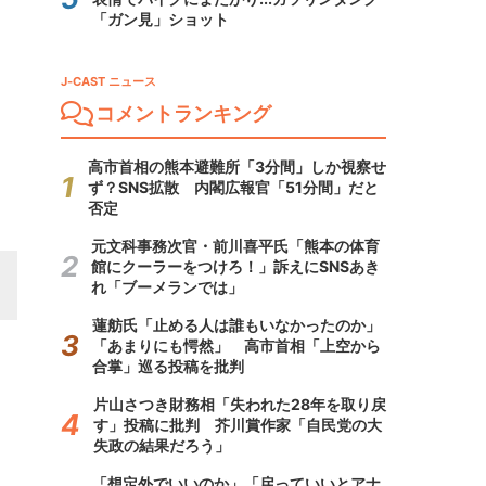
「ガン見」ショット
J-CAST ニュース
コメントランキング
高市首相の熊本避難所「3分間」しか視察せ
ず？SNS拡散 内閣広報官「51分間」だと
否定
元文科事務次官・前川喜平氏「熊本の体育
館にクーラーをつけろ！」訴えにSNSあき
れ「ブーメランでは」
蓮舫氏「止める人は誰もいなかったのか」
「あまりにも愕然」 高市首相「上空から
合掌」巡る投稿を批判
片山さつき財務相「失われた28年を取り戻
す」投稿に批判 芥川賞作家「自民党の大
失政の結果だろう」
「想定外でいいのか」「戻っていいとアナ