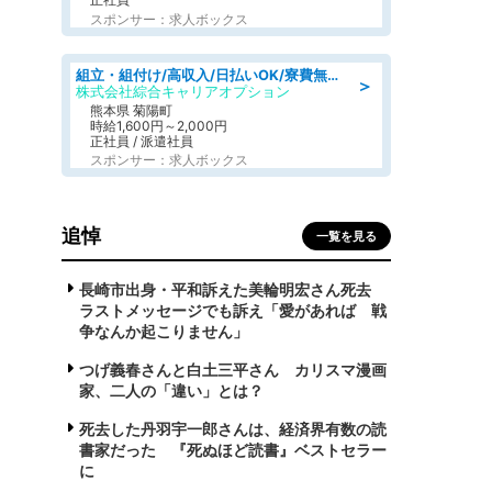
スポンサー：求人ボックス
組立・組付け/高収入/日払いOK/寮費無料/交替制/20・30・40代活躍中
＞
株式会社綜合キャリアオプション
熊本県 菊陽町
時給1,600円～2,000円
正社員 / 派遣社員
スポンサー：求人ボックス
追悼
一覧を見る
長崎市出身・平和訴えた美輪明宏さん死去
ラストメッセージでも訴え「愛があれば 戦
争なんか起こりません」
つげ義春さんと白土三平さん カリスマ漫画
家、二人の「違い」とは？
死去した丹羽宇一郎さんは、経済界有数の読
書家だった 『死ぬほど読書』ベストセラー
に