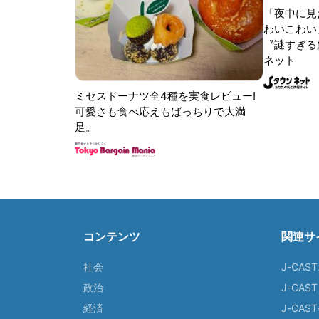
「夜中に見
わいこわい
〝謎すぎる顔
ネット
ミセスドーナツ全4種を実食レビュー!
可愛さも食べ応えもばっちりで大満
足。
コンテンツ
関連サ
社会
J-CAS
政治
J-CAS
経済
J-CA