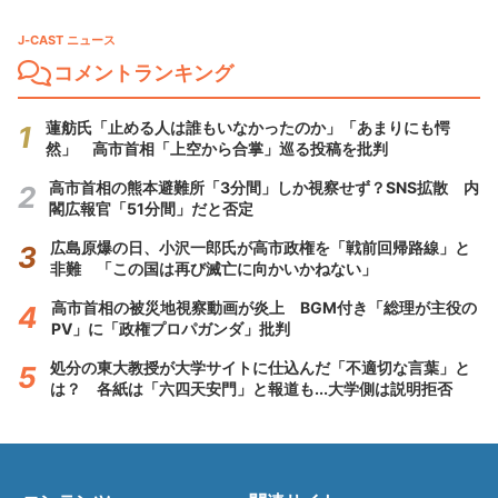
J-CAST ニュース
コメントランキング
蓮舫氏「止める人は誰もいなかったのか」「あまりにも愕
然」 高市首相「上空から合掌」巡る投稿を批判
高市首相の熊本避難所「3分間」しか視察せず？SNS拡散 内
閣広報官「51分間」だと否定
広島原爆の日、小沢一郎氏が高市政権を「戦前回帰路線」と
非難 「この国は再び滅亡に向かいかねない」
高市首相の被災地視察動画が炎上 BGM付き「総理が主役の
PV」に「政権プロパガンダ」批判
処分の東大教授が大学サイトに仕込んだ「不適切な言葉」と
は？ 各紙は「六四天安門」と報道も...大学側は説明拒否