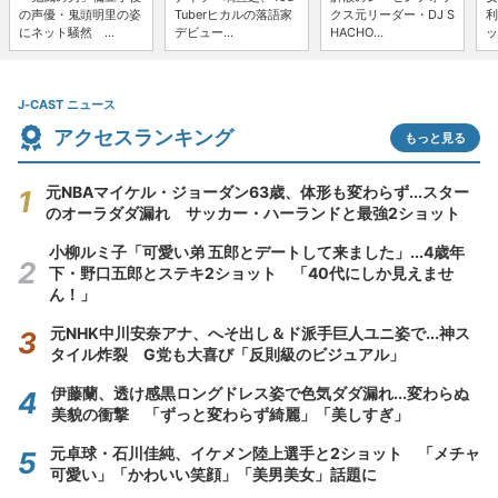
の声優・鬼頭明里の姿
Tuberヒカルの落語家
クス元リーダー・DJ S
利
にネット騒然 ...
デビュー...
HACHO...
ッ
J-CAST ニュース
アクセスランキング
もっと見る
元NBAマイケル・ジョーダン63歳、体形も変わらず...スター
のオーラダダ漏れ サッカー・ハーランドと最強2ショット
小柳ルミ子「可愛い弟 五郎とデートして来ました」...4歳年
下・野口五郎とステキ2ショット 「40代にしか見えませ
ん！」
元NHK中川安奈アナ、へそ出し＆ド派手巨人ユニ姿で...神ス
タイル炸裂 G党も大喜び「反則級のビジュアル」
伊藤蘭、透け感黒ロングドレス姿で色気ダダ漏れ...変わらぬ
美貌の衝撃 「ずっと変わらず綺麗」「美しすぎ」
元卓球・石川佳純、イケメン陸上選手と2ショット 「メチャ
可愛い」「かわいい笑顔」「美男美女」話題に