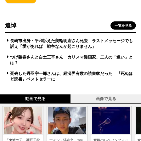
追悼
一覧を見る
長崎市出身・平和訴えた美輪明宏さん死去 ラストメッセージでも
訴え「愛があれば 戦争なんか起こりません」
つげ義春さんと白土三平さん カリスマ漫画家、二人の「違い」と
は？
死去した丹羽宇一郎さんは、経済界有数の読書家だった 『死ぬほ
ど読書』ベストセラーに
動画で見る
画像で見る
「鬼滅の刃」禰豆子役
ナイツ・塙宣之、You
解散のレペゼンフォッ
女