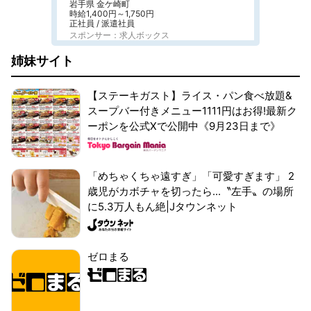
岩手県 金ケ崎町
時給1,400円～1,750円
正社員 / 派遣社員
スポンサー：求人ボックス
姉妹サイト
【ステーキガスト】ライス・パン食べ放題&
スープバー付きメニュー1111円はお得!最新ク
ーポンを公式Xで公開中《9月23日まで》
「めちゃくちゃ遠すぎ」「可愛すぎます」 2
歳児がカボチャを切ったら...〝左手〟の場所
に5.3万人もん絶|Jタウンネット
ゼロまる