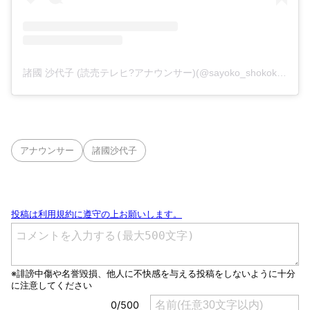
諸國 沙代子 (読売テレヒ?アナウンサー)(@sayoko_shokoku.ytv)がシェアした投稿
アナウンサー
諸國沙代子