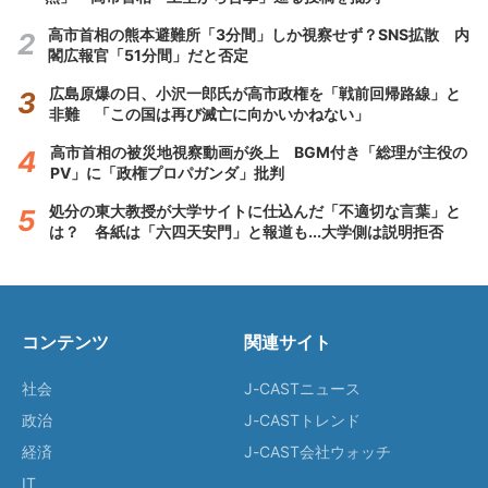
高市首相の熊本避難所「3分間」しか視察せず？SNS拡散 内
閣広報官「51分間」だと否定
広島原爆の日、小沢一郎氏が高市政権を「戦前回帰路線」と
非難 「この国は再び滅亡に向かいかねない」
高市首相の被災地視察動画が炎上 BGM付き「総理が主役の
PV」に「政権プロパガンダ」批判
処分の東大教授が大学サイトに仕込んだ「不適切な言葉」と
は？ 各紙は「六四天安門」と報道も...大学側は説明拒否
コンテンツ
関連サイト
社会
J-CASTニュース
政治
J-CASTトレンド
経済
J-CAST会社ウォッチ
IT