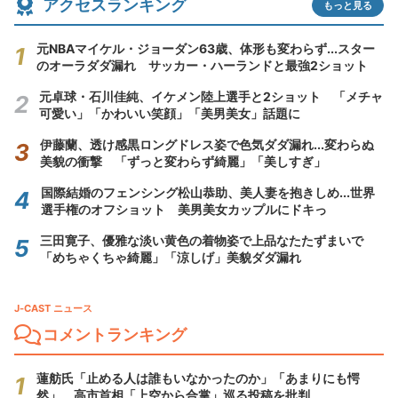
アクセスランキング
もっと見る
元NBAマイケル・ジョーダン63歳、体形も変わらず...スター
のオーラダダ漏れ サッカー・ハーランドと最強2ショット
元卓球・石川佳純、イケメン陸上選手と2ショット 「メチャ
可愛い」「かわいい笑顔」「美男美女」話題に
伊藤蘭、透け感黒ロングドレス姿で色気ダダ漏れ...変わらぬ
美貌の衝撃 「ずっと変わらず綺麗」「美しすぎ」
国際結婚のフェンシング松山恭助、美人妻を抱きしめ...世界
選手権のオフショット 美男美女カップルにドキっ
三田寛子、優雅な淡い黄色の着物姿で上品なたたずまいで
「めちゃくちゃ綺麗」「涼しげ」美貌ダダ漏れ
J-CAST ニュース
コメントランキング
蓮舫氏「止める人は誰もいなかったのか」「あまりにも愕
然」 高市首相「上空から合掌」巡る投稿を批判