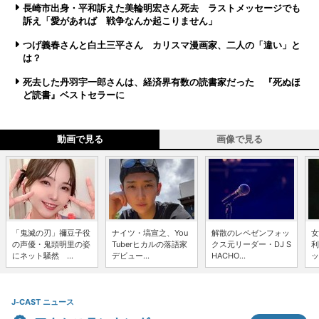
長崎市出身・平和訴えた美輪明宏さん死去 ラストメッセージでも
訴え「愛があれば 戦争なんか起こりません」
つげ義春さんと白土三平さん カリスマ漫画家、二人の「違い」と
は？
死去した丹羽宇一郎さんは、経済界有数の読書家だった 『死ぬほ
ど読書』ベストセラーに
動画で見る
画像で見る
「鬼滅の刃」禰豆子役
ナイツ・塙宣之、You
解散のレペゼンフォッ
女
の声優・鬼頭明里の姿
Tuberヒカルの落語家
クス元リーダー・DJ S
利
にネット騒然 ...
デビュー...
HACHO...
ッ
J-CAST ニュース