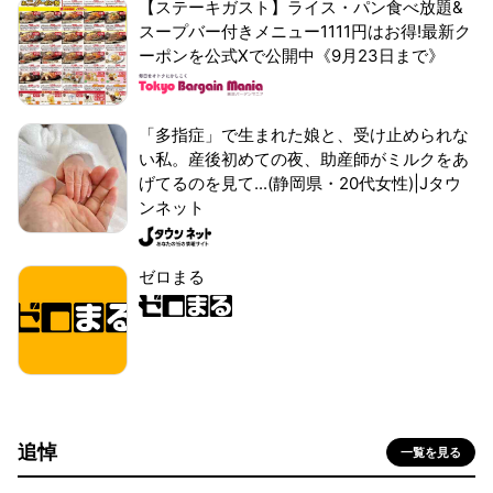
【ステーキガスト】ライス・パン食べ放題&
スープバー付きメニュー1111円はお得!最新ク
ーポンを公式Xで公開中《9月23日まで》
「多指症」で生まれた娘と、受け止められな
い私。産後初めての夜、助産師がミルクをあ
げてるのを見て...(静岡県・20代女性)|Jタウ
ンネット
ゼロまる
追悼
一覧を見る