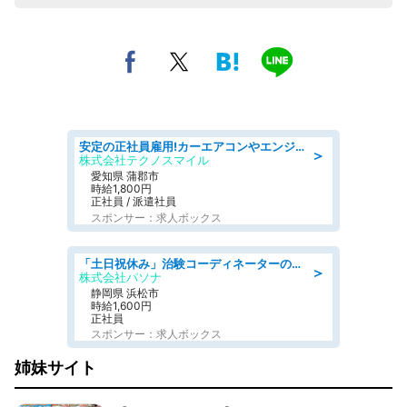
安定の正社員雇用!カーエアコンやエンジンの製造・加工業務 denso aichi
＞
株式会社テクノスマイル
愛知県 蒲郡市
時給1,800円
正社員 / 派遣社員
スポンサー：求人ボックス
「土日祝休み」治験コーディネーターのお仕事/未経験OK
＞
株式会社パソナ
静岡県 浜松市
時給1,600円
正社員
スポンサー：求人ボックス
姉妹サイト