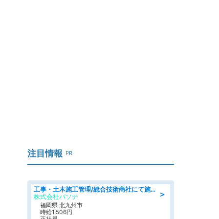
注目情報
PR
工事・土木施工管理/総合技術商社にて施工管理のお仕事/即日勤務可/車通勤可/工事・土木施工管理/生産・品質管理
＞
株式会社パソナ
福岡県 北九州市
時給1,506円
正社員