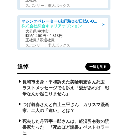
スポンサー：求人ボックス
マシンオペレーター/未経験OK/日払いOK/交替制/20・30・40代活躍中/製造 工場
＞
株式会社綜合キャリアオプション
大分県 中津市
時給1,450円～1,813円
正社員 / 派遣社員
スポンサー：求人ボックス
追悼
一覧を見る
長崎市出身・平和訴えた美輪明宏さん死去
ラストメッセージでも訴え「愛があれば 戦
争なんか起こりません」
つげ義春さんと白土三平さん カリスマ漫画
家、二人の「違い」とは？
死去した丹羽宇一郎さんは、経済界有数の読
書家だった 『死ぬほど読書』ベストセラー
に