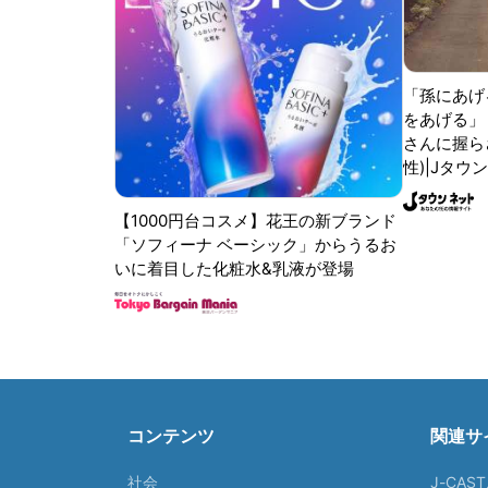
「孫にあげ
をあげる」
さんに握ら
性)|Jタウ
【1000円台コスメ】花王の新ブランド
「ソフィーナ ベーシック」からうるお
いに着目した化粧水&乳液が登場
コンテンツ
関連サ
社会
J-CAS