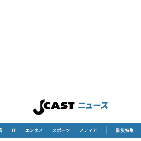
済
IT
エンタメ
スポーツ
メディア
防災特集