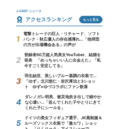
J-CAST ニュース
アクセスランキング
もっと見る
電撃トレードの巨人・リチャード、ソフト
バンク・秋広優人の存在感薄れ...「他球団
の方が出場機会ある」の声が
登録者60万超人気美女YouTuber、結婚を
発表 「めっちゃいい人に出会えた」「私
今すごく安定してる」
羽生結弦、美しいブルー基調の衣装で...
「ゆず」北川悠仁・岩沢厚治と3ショッ
ト ゆず×ゆづコラボにファン歓喜
ダレノガレ明美、被災地炊き出しで細やか
な心遣い...「並んでくれた子やとりにきて
くれた子にシールを」
ドイツの美女フィギュア選手、JK風制服＆
ルーズソックス衣装で「激カワ」ショッ
ト 「りくりゅう」アイスショーで