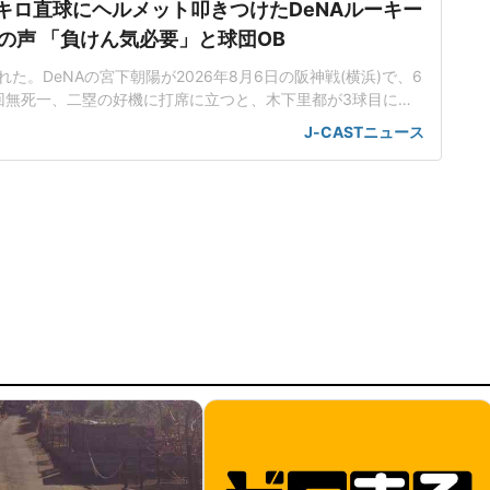
5キロ直球にヘルメット叩きつけたDeNAルーキー
の声 「負けん気必要」と球団OB
た。DeNAの宮下朝陽が2026年8月6日の阪神戦(横浜)で、6
回無死一、二塁の好機に打席に立つと、木下里都が3球目に投
が顔面付近へ。もんどり打ってよけた宮下は怒りの表情を見せて
J-CASTニュース
けた。「熱くなってしまった部分があったのでしょう」前日5
球ずつを受け、この試合でも阪神のデルミス・ガルシアが2回