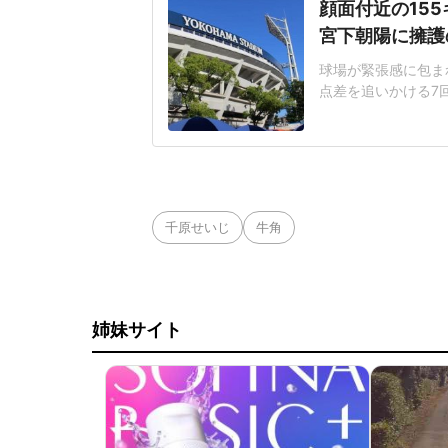
顔面付近の15
宮下朝陽に擁護
球場が緊張感に包まれ
点差を追いかける7
じた155キロ直球
ヘルメットを叩きつ
日は両チームが2死
に死球を受けた。内
千原せいじ
牛角
姉妹サイト