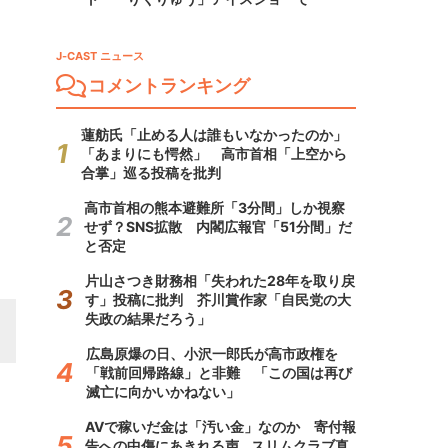
J-CAST ニュース
コメントランキング
蓮舫氏「止める人は誰もいなかったのか」
「あまりにも愕然」 高市首相「上空から
合掌」巡る投稿を批判
高市首相の熊本避難所「3分間」しか視察
せず？SNS拡散 内閣広報官「51分間」だ
と否定
片山さつき財務相「失われた28年を取り戻
す」投稿に批判 芥川賞作家「自民党の大
失政の結果だろう」
広島原爆の日、小沢一郎氏が高市政権を
「戦前回帰路線」と非難 「この国は再び
滅亡に向かいかねない」
AVで稼いだ金は「汚い金」なのか 寄付報
告への中傷にあきれる声...スリムクラブ真