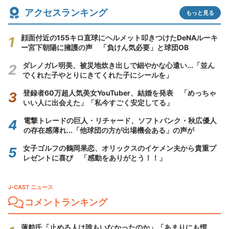
アクセスランキング
もっと見る
顔面付近の155キロ直球にヘルメット叩きつけたDeNAルーキ
ー宮下朝陽に擁護の声 「負けん気必要」と球団OB
ダレノガレ明美、被災地炊き出しで細やかな心遣い...「並ん
でくれた子やとりにきてくれた子にシールを」
登録者60万超人気美女YouTuber、結婚を発表 「めっちゃ
いい人に出会えた」「私今すごく安定してる」
電撃トレードの巨人・リチャード、ソフトバンク・秋広優人
の存在感薄れ...「他球団の方が出場機会ある」の声が
女子ゴルフの鶴岡果恋、オリックスのイケメン夫から貴重プ
レゼントに喜び 「感動をありがとう！！」
J-CAST ニュース
コメントランキング
蓮舫氏「止める人は誰もいなかったのか」「あまりにも愕