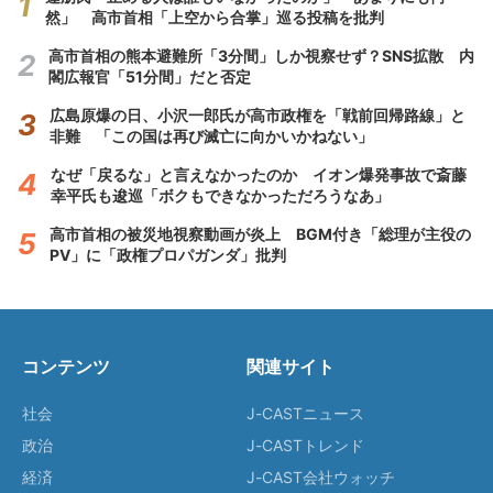
然」 高市首相「上空から合掌」巡る投稿を批判
高市首相の熊本避難所「3分間」しか視察せず？SNS拡散 内
閣広報官「51分間」だと否定
広島原爆の日、小沢一郎氏が高市政権を「戦前回帰路線」と
非難 「この国は再び滅亡に向かいかねない」
なぜ「戻るな」と言えなかったのか イオン爆発事故で斎藤
幸平氏も逡巡「ボクもできなかっただろうなあ」
高市首相の被災地視察動画が炎上 BGM付き「総理が主役の
PV」に「政権プロパガンダ」批判
コンテンツ
関連サイト
社会
J-CASTニュース
政治
J-CASTトレンド
経済
J-CAST会社ウォッチ