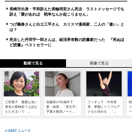
長崎市出身・平和訴えた美輪明宏さん死去 ラストメッセージでも
訴え「愛があれば 戦争なんか起こりません」
つげ義春さんと白土三平さん カリスマ漫画家、二人の「違い」と
は？
死去した丹羽宇一郎さんは、経済界有数の読書家だった 『死ぬほ
ど読書』ベストセラーに
動画で見る
画像で見る
三田寛子、優雅な淡い
加藤茶の45歳年下
フィギュア・中井亜
制
黄色の着物姿で上品な
妻・綾菜、「美文字」
美、華麗にトリプルア
う
たたずまいで ...
手書き勉強ノート...
クセル決める 「...
一
J-CAST ニュース