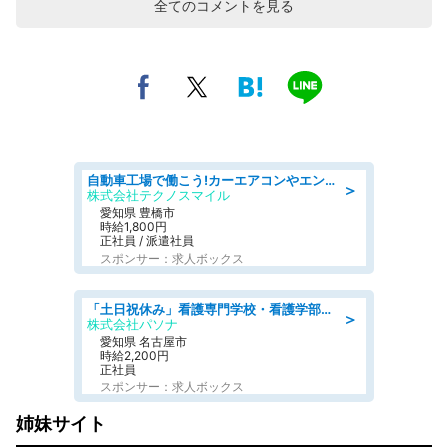
全てのコメントを見る
自動車工場で働こう!カーエアコンやエンジンの製造・加工業務/寮完備 denso aichi
＞
株式会社テクノスマイル
愛知県 豊橋市
時給1,800円
正社員 / 派遣社員
スポンサー：求人ボックス
「土日祝休み」看護専門学校・看護学部での教員業務/高時給/要資格:保健師、正看護師
＞
株式会社パソナ
愛知県 名古屋市
時給2,200円
正社員
スポンサー：求人ボックス
姉妹サイト