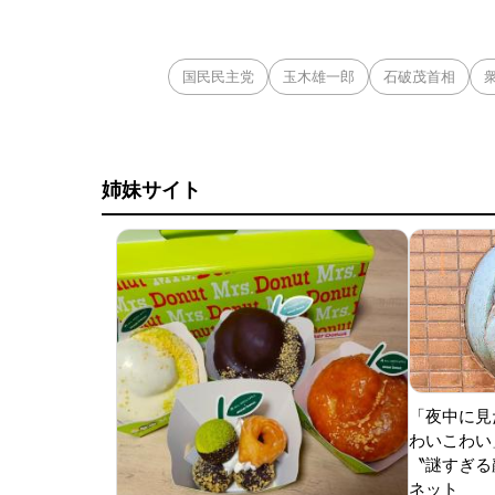
国民民主党
玉木雄一郎
石破茂首相
姉妹サイト
「夜中に見
わいこわい
〝謎すぎる顔
ネット