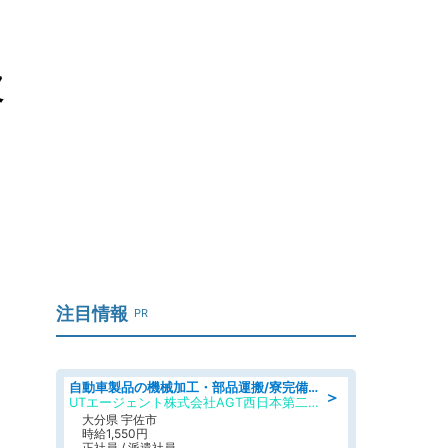
破
注目情報
PR
自動車製品の機械加工・部品運搬/寮完備/日払い/工場・製造
＞
UTエージェント株式会社AGT西日本第二CU
大分県 宇佐市
時給1,550円
正社員 / 派遣社員