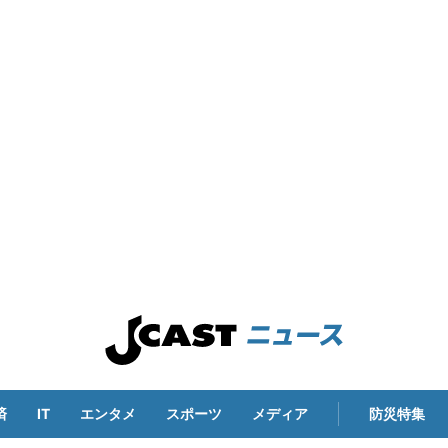
済
IT
エンタメ
スポーツ
メディア
防災特集