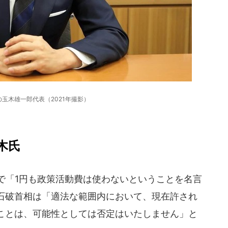
玉木雄一郎代表（2021年撮影）
木氏
で「1円も政策活動費は使わないということを名言
石破首相は「適法な範囲内において、現在許され
ことは、可能性としては否定はいたしません」と