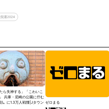
衆院選2024
たら失神する」「こわいこ
」 兵庫・尼崎の公園に佇む
〟に1.3万人戦慄|Jタウン
ゼロまる