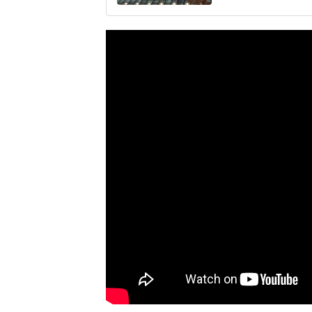
いた長打力を評価さ
移籍。阿部慎之助前監
打点をマークした。