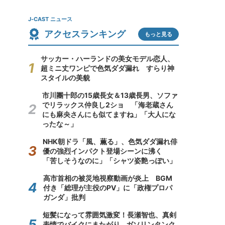
J-CAST ニュース
アクセスランキング
もっと見る
サッカー・ハーランドの美女モデル恋人、
超ミニ丈ワンピで色気ダダ漏れ すらり神
スタイルの美貌
市川團十郎の15歳長女＆13歳長男、ソファ
でリラックス仲良し2ショ 「海老蔵さん
にも麻央さんにも似てますね」「大人にな
ったな～」
NHK朝ドラ「風、薫る」、色気ダダ漏れ俳
優の強烈インパクト登場シーンに沸く
「苦しそうなのに」「シャツ姿艶っぽい」
高市首相の被災地視察動画が炎上 BGM
付き「総理が主役のPV」に「政権プロパ
ガンダ」批判
短髪になって雰囲気激変！長瀬智也、真剣
表情でバイクにまたがり...ガソリンタンク