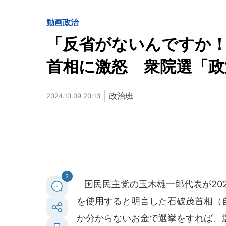
動画
政治
「反省がないんですか！
首相に激怒 衆院選「政
政治班
2024.10.09 20:13
2
国民民主党の玉木雄一郎代表が202
を使用すると明言した石破茂首相（
か分からないお金で選挙をすれば、