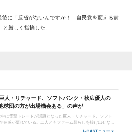
後に「反省がないんですか！ 自民党を変える前
」と厳しく指摘した。
巨人・リチャード、ソフトバンク・秋広優人の
.「他球団の方が出場機会ある」の声が
ン途中に電撃トレードが話題となった巨人・リチャード、ソフト
存在感が薄れている。二人ともファーム暮らしを抜け出せな
トバンク在籍時にウエスタン・リーグで5年連続本塁打王に輝
J-CASTニュース