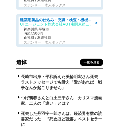
スポンサー：求人ボックス
建築用製品の仕込み・充填・検査・機械操作/寮完備/日払い/工場・製造
＞
UTエージェント株式会社AGT南関東第二CU
神奈川県 平塚市
時給1,500円
正社員 / 派遣社員
スポンサー：求人ボックス
追悼
一覧を見る
長崎市出身・平和訴えた美輪明宏さん死去
ラストメッセージでも訴え「愛があれば 戦
争なんか起こりません」
つげ義春さんと白土三平さん カリスマ漫画
家、二人の「違い」とは？
死去した丹羽宇一郎さんは、経済界有数の読
書家だった 『死ぬほど読書』ベストセラー
に