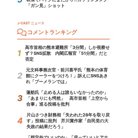
「ガン見」ショット
J-CAST ニュース
コメントランキング
高市首相の熊本避難所「3分間」しか視察せ
ず？SNS拡散 内閣広報官「51分間」だと
否定
元文科事務次官・前川喜平氏「熊本の体育
館にクーラーをつけろ！」訴えにSNSあき
れ「ブーメランでは」
蓮舫氏「止める人は誰もいなかったのか」
「あまりにも愕然」 高市首相「上空から
合掌」巡る投稿を批判
片山さつき財務相「失われた28年を取り戻
す」投稿に批判 芥川賞作家「自民党の大
失政の結果だろう」
「想定外でいいのか」「戻っていいとアナ