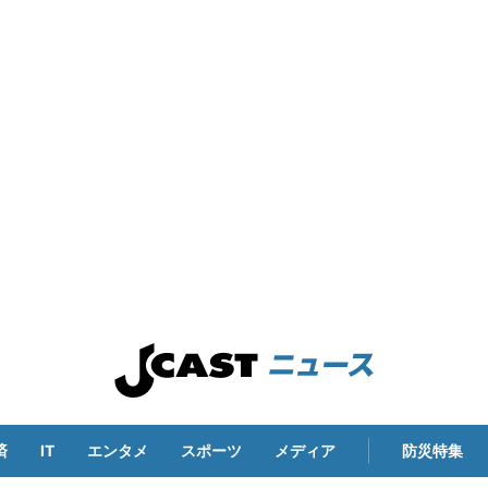
済
IT
エンタメ
スポーツ
メディア
防災特集