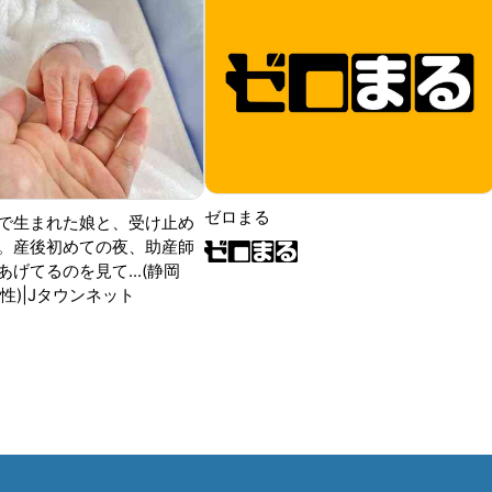
ゼロまる
で生まれた娘と、受け止め
。産後初めての夜、助産師
げてるのを見て...(静岡
性)|Jタウンネット