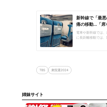
新幹線で「最悪
痛の移動...「
電車や新幹線では、
に長距離移動では、
つながることがある
京に向かう新幹線で
仕事が多忙のため寝
して乗車した。車内
TBS
衆院選2024
姉妹サイト