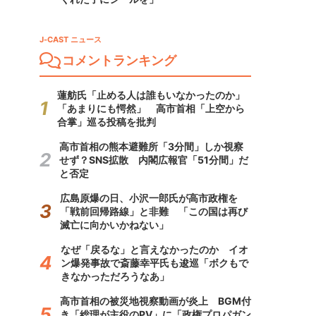
J-CAST ニュース
コメントランキング
蓮舫氏「止める人は誰もいなかったのか」
「あまりにも愕然」 高市首相「上空から
合掌」巡る投稿を批判
高市首相の熊本避難所「3分間」しか視察
せず？SNS拡散 内閣広報官「51分間」だ
と否定
広島原爆の日、小沢一郎氏が高市政権を
「戦前回帰路線」と非難 「この国は再び
滅亡に向かいかねない」
なぜ「戻るな」と言えなかったのか イオ
ン爆発事故で斎藤幸平氏も逡巡「ボクもで
きなかっただろうなあ」
高市首相の被災地視察動画が炎上 BGM付
き「総理が主役のPV」に「政権プロパガン