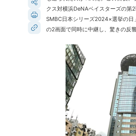
クス対横浜DeNAベイスターズの第
SMBC日本シリーズ2024×選挙
の2画面で同時に中継し、驚きの反