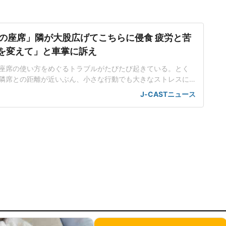
の座席」隣が大股広げてこちらに侵食 疲労と苦
席を変えて」と車掌に訴え
座席の使い方をめぐるトラブルがたびたび起きている。とく
隣席との距離が近いぶん、小さな行動でも大きなストレスに
。都内在住の中村彩名さん(仮名・30代)は、関西方面から東
J-CASTニュース
、思わぬ出来事に直面した。不自然な姿勢で移動する羽目に
不足が続く中、中村さんは、少しでも休もうと指定席を予約
で仮眠を取るつもり