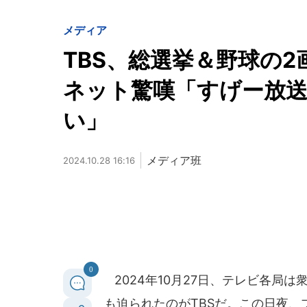
メディア
TBS、総選挙＆野球の
ネット驚嘆「すげー放
い」
メディア班
2024.10.28 16:16
0
2024年10月27日、テレビ各局
も迫られたのがTBSだ。この日夜