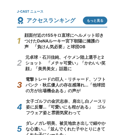
J-CAST ニュース
アクセスランキング
もっと見る
顔面付近の155キロ直球にヘルメット叩き
つけたDeNAルーキー宮下朝陽に擁護の
声 「負けん気必要」と球団OB
元卓球・石川佳純、イケメン陸上選手と2
ショット 「メチャ可愛い」「かわいい笑
顔」「美男美女」話題に
電撃トレードの巨人・リチャード、ソフト
バンク・秋広優人の存在感薄れ...「他球団
の方が出場機会ある」の声が
女子ゴルフの金沢志奈、肩出し白ノースリ
姿に反響...「可愛いにも程がある」 ゴル
フウェア姿と雰囲気変わって
ダレノガレ明美、被災地炊き出しで細やか
な心遣い...「並んでくれた子やとりにきて
くれた子にシールを」