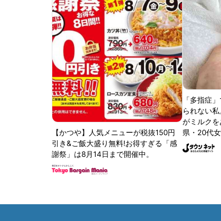
「多指症」
られない私
がミルクをあ
【かつや】人気メニューが税抜150円
県・20代女
引き&ご飯大盛り無料!お得すぎる「感
謝祭」は8月14日まで開催中。