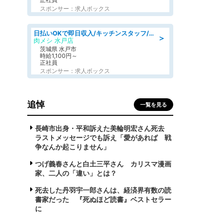
スポンサー：求人ボックス
日払いOKで即日収入/キッチンスタッフ/「原付免許必須」デリバリー業務など、自己成長可能な幅広い仕事に挑戦!髪型自由&ピアス・ネイルOK/茨城県/水戸市
＞
肉メシ 水戸店
茨城県 水戸市
時給1,100円～
正社員
スポンサー：求人ボックス
追悼
一覧を見る
長崎市出身・平和訴えた美輪明宏さん死去
ラストメッセージでも訴え「愛があれば 戦
争なんか起こりません」
つげ義春さんと白土三平さん カリスマ漫画
家、二人の「違い」とは？
死去した丹羽宇一郎さんは、経済界有数の読
書家だった 『死ぬほど読書』ベストセラー
に