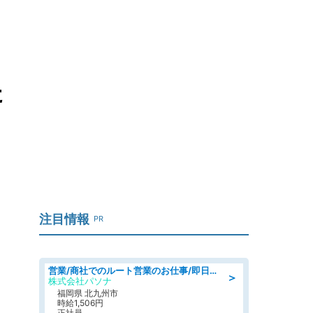
た
注目情報
PR
営業/商社でのルート営業のお仕事/即日勤務可/車通勤可/営業
＞
株式会社パソナ
福岡県 北九州市
時給1,506円
正社員