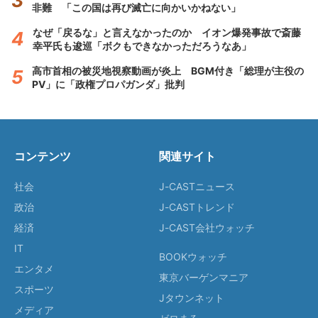
非難 「この国は再び滅亡に向かいかねない」
なぜ「戻るな」と言えなかったのか イオン爆発事故で斎藤
幸平氏も逡巡「ボクもできなかっただろうなあ」
高市首相の被災地視察動画が炎上 BGM付き「総理が主役の
PV」に「政権プロパガンダ」批判
コンテンツ
関連サイト
社会
J-CASTニュース
政治
J-CASTトレンド
経済
J-CAST会社ウォッチ
IT
BOOKウォッチ
エンタメ
東京バーゲンマニア
スポーツ
Jタウンネット
メディア