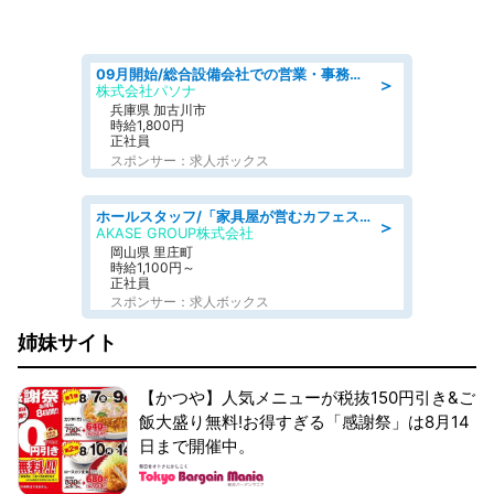
09月開始/総合設備会社での営業・事務のお仕事/車通勤可/賞与あり/営業/営業事務
＞
株式会社パソナ
兵庫県 加古川市
時給1,800円
正社員
スポンサー：求人ボックス
ホールスタッフ/「家具屋が営むカフェスタッフ!」週2日～OK!嬉しいまかない付き/岡山県/浅口郡里庄町
＞
AKASE GROUP株式会社
岡山県 里庄町
時給1,100円～
正社員
スポンサー：求人ボックス
姉妹サイト
【かつや】人気メニューが税抜150円引き&ご
飯大盛り無料!お得すぎる「感謝祭」は8月14
日まで開催中。