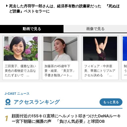
死去した丹羽宇一郎さんは、経済界有数の読書家だった 『死ぬほ
ど読書』ベストセラーに
動画で見る
画像で見る
三田寛子、優雅な淡い
加藤茶の45歳年下
フィギュア・中井亜
制
黄色の着物姿で上品な
妻・綾菜、「美文字」
美、華麗にトリプルア
う
たたずまいで ...
手書き勉強ノート...
クセル決める 「...
一
J-CAST ニュース
アクセスランキング
もっと見る
顔面付近の155キロ直球にヘルメット叩きつけたDeNAルーキ
ー宮下朝陽に擁護の声 「負けん気必要」と球団OB