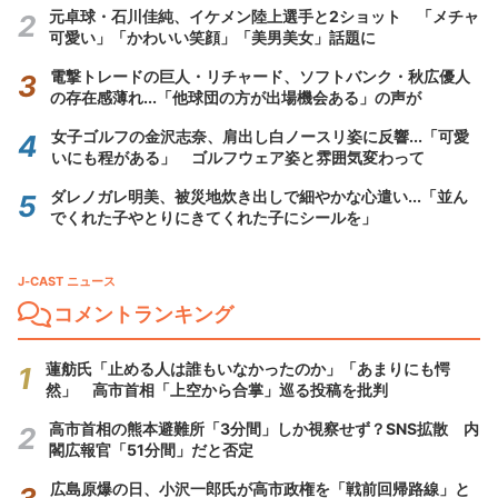
元卓球・石川佳純、イケメン陸上選手と2ショット 「メチャ
可愛い」「かわいい笑顔」「美男美女」話題に
電撃トレードの巨人・リチャード、ソフトバンク・秋広優人
の存在感薄れ...「他球団の方が出場機会ある」の声が
女子ゴルフの金沢志奈、肩出し白ノースリ姿に反響...「可愛
いにも程がある」 ゴルフウェア姿と雰囲気変わって
ダレノガレ明美、被災地炊き出しで細やかな心遣い...「並ん
でくれた子やとりにきてくれた子にシールを」
J-CAST ニュース
コメントランキング
蓮舫氏「止める人は誰もいなかったのか」「あまりにも愕
然」 高市首相「上空から合掌」巡る投稿を批判
高市首相の熊本避難所「3分間」しか視察せず？SNS拡散 内
閣広報官「51分間」だと否定
広島原爆の日、小沢一郎氏が高市政権を「戦前回帰路線」と