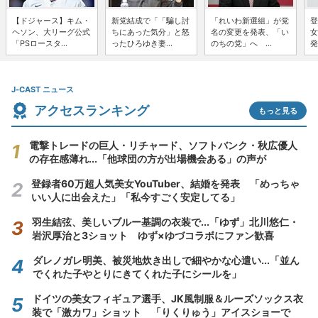
【ドジャース】キム・
新党結成で「「騙し討
「れいわ新選組」が党
登
ヘソン、大リーグ公式
ちにあった気分」と怒
名の変更を発表、「い
女
「PSロースタ...
ったひろゆき妻...
のちの党」へ ...
発
J-CAST ニュース
アクセスランキング
もっと見る
電撃トレードの巨人・リチャード、ソフトバンク・秋広優人
の存在感薄れ...「他球団の方が出場機会ある」の声が
登録者60万超人気美女YouTuber、結婚を発表 「めっちゃ
いい人に出会えた」「私今すごく安定してる」
羽生結弦、美しいブルー基調の衣装で...「ゆず」北川悠仁・
岩沢厚治と3ショット ゆず×ゆづコラボにファン歓喜
ダレノガレ明美、被災地炊き出しで細やかな心遣い...「並ん
でくれた子やとりにきてくれた子にシールを」
ドイツの美女フィギュア選手、JK風制服＆ルーズソックス衣
装で「激カワ」ショット 「りくりゅう」アイスショーで