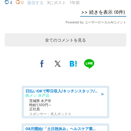
全てのコメントを見る
日払いOKで即日収入/キッチンスタッフ/デリバリー業務など、自己成長可能な幅広い仕事に挑戦!髪型自由&ピアス・ネイルOK/茨城県/水戸市
＞
肉メシ 水戸店
茨城県 水戸市
時給1,100円～
正社員
スポンサー：求人ボックス
08月開始/「土日祝休み」ヘルスケア業界の産業保健師/高時給/未経験OK/要資格:保健師、正看護師