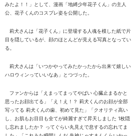
みたよ！！」として、漫画「地縛少年花子くん」の主人
公、花子くんのコスプレ姿を公開した。
莉犬さんは「花子くん」に登場する人魂を模した紙で片
目を隠しているが、顔のほとんどが見える写真となってい
る。
莉犬さんは「いつかやってみたかったから出来て嬉しい
ハロウィンっていいなあ」とつづった。
ファンからは「えまってまってやばい 心臓止まるかと
思ったお顔出てる」「え！え！？ 莉犬くんのお顔が全部
写ってる 莉犬くんの歯、初めて見た」「クオリティ高い
し、お肌もお目目も全てが綺麗すぎて昇天しました 1枚隠
し忘れましたか？ ってぐらい丸見えで息するの忘れてま
した」「これみた瞬間しんだ 失神じゃすまんくらいかっ