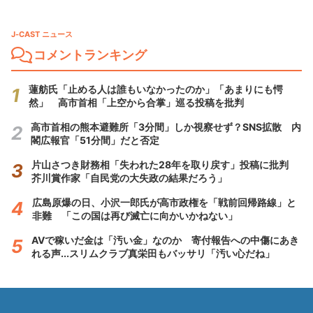
J-CAST ニュース
コメントランキング
蓮舫氏「止める人は誰もいなかったのか」「あまりにも愕
然」 高市首相「上空から合掌」巡る投稿を批判
高市首相の熊本避難所「3分間」しか視察せず？SNS拡散 内
閣広報官「51分間」だと否定
片山さつき財務相「失われた28年を取り戻す」投稿に批判
芥川賞作家「自民党の大失政の結果だろう」
広島原爆の日、小沢一郎氏が高市政権を「戦前回帰路線」と
非難 「この国は再び滅亡に向かいかねない」
AVで稼いだ金は「汚い金」なのか 寄付報告への中傷にあき
れる声...スリムクラブ真栄田もバッサリ「汚い心だね」