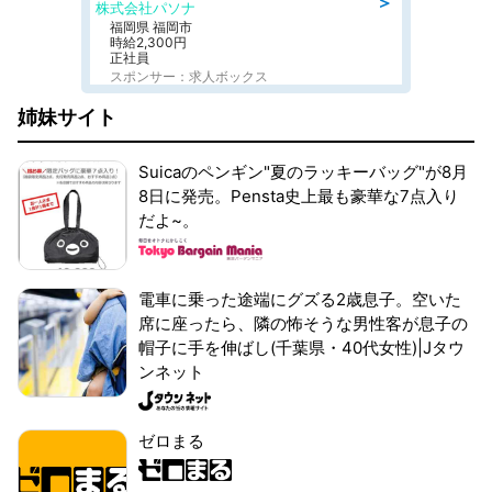
＞
株式会社パソナ
福岡県 福岡市
時給2,300円
正社員
スポンサー：求人ボックス
姉妹サイト
Suicaのペンギン"夏のラッキーバッグ"が8月
8日に発売。Pensta史上最も豪華な7点入り
だよ~。
電車に乗った途端にグズる2歳息子。空いた
席に座ったら、隣の怖そうな男性客が息子の
帽子に手を伸ばし(千葉県・40代女性)|Jタウ
ンネット
ゼロまる