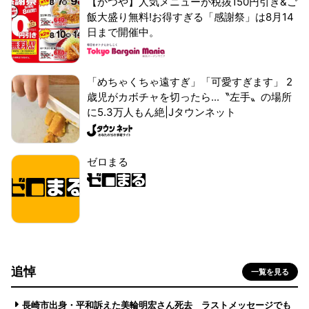
【かつや】人気メニューが税抜150円引き&ご
飯大盛り無料!お得すぎる「感謝祭」は8月14
日まで開催中。
「めちゃくちゃ遠すぎ」「可愛すぎます」 2
歳児がカボチャを切ったら...〝左手〟の場所
に5.3万人もん絶|Jタウンネット
ゼロまる
追悼
一覧を見る
長崎市出身・平和訴えた美輪明宏さん死去 ラストメッセージでも