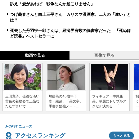
訴え「愛があれば 戦争なんか起こりません」
つげ義春さんと白土三平さん カリスマ漫画家、二人の「違い」と
は？
死去した丹羽宇一郎さんは、経済界有数の読書家だった 『死ぬほ
ど読書』ベストセラーに
動画で見る
画像で見る
三田寛子、優雅な淡い
加藤茶の45歳年下
フィギュア・中井亜
制
黄色の着物姿で上品な
妻・綾菜、「美文字」
美、華麗にトリプルア
う
たたずまいで ...
手書き勉強ノート...
クセル決める 「...
一
J-CAST ニュース
アクセスランキング
もっと見る