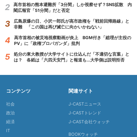
高市首相の熊本避難所「3分間」しか視察せず？SNS拡散 内
閣広報官「51分間」だと否定
広島原爆の日、小沢一郎氏が高市政権を「戦前回帰路線」と
非難 「この国は再び滅亡に向かいかねない」
高市首相の被災地視察動画が炎上 BGM付き「総理が主役の
PV」に「政権プロパガンダ」批判
処分の東大教授が大学サイトに仕込んだ「不適切な言葉」と
は？ 各紙は「六四天安門」と報道も...大学側は説明拒否
コンテンツ
関連サイト
社会
J-CASTニュース
政治
J-CASTトレンド
経済
J-CAST会社ウォッチ
IT
BOOKウォッチ