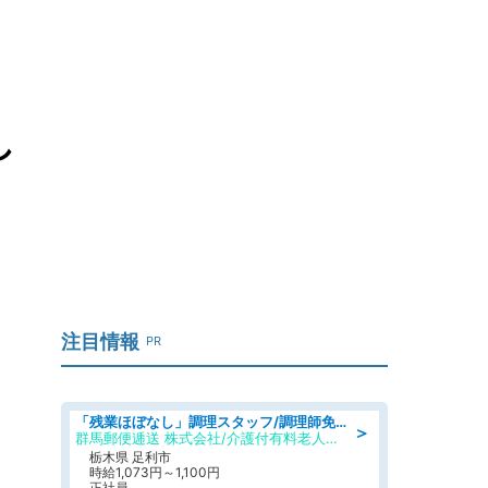
し
注目情報
PR
「残業ほぼなし」調理スタッフ/調理師免許必須/正職員/日勤のみ/介護付き有料老人ホーム/社会保障完備
＞
群馬郵便逓送 株式会社/介護付有料老人ホーム ふる里
栃木県 足利市
時給1,073円～1,100円
正社員