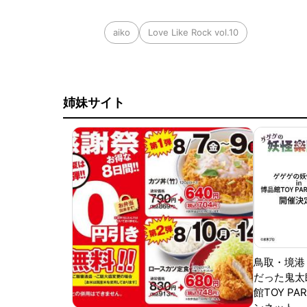
aiko
Love Like Rock vol.10
姉妹サイト
鳥取・境港
だった鬼太
館TOY PA