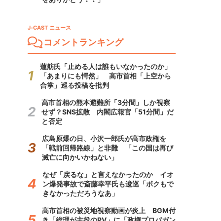
J-CAST ニュース
コメントランキング
蓮舫氏「止める人は誰もいなかったのか」
「あまりにも愕然」 高市首相「上空から
合掌」巡る投稿を批判
高市首相の熊本避難所「3分間」しか視察
せず？SNS拡散 内閣広報官「51分間」だ
と否定
広島原爆の日、小沢一郎氏が高市政権を
「戦前回帰路線」と非難 「この国は再び
滅亡に向かいかねない」
なぜ「戻るな」と言えなかったのか イオ
ン爆発事故で斎藤幸平氏も逡巡「ボクもで
きなかっただろうなあ」
高市首相の被災地視察動画が炎上 BGM付
き「総理が主役のPV」に「政権プロパガン