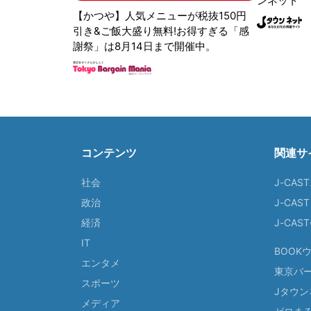
ンネット
【かつや】人気メニューが税抜150円
引き&ご飯大盛り無料!お得すぎる「感
謝祭」は8月14日まで開催中。
コンテンツ
関連サ
社会
J-CAS
政治
J-CAS
経済
J-CA
IT
BOOK
エンタメ
東京バ
スポーツ
Jタウン
メディア