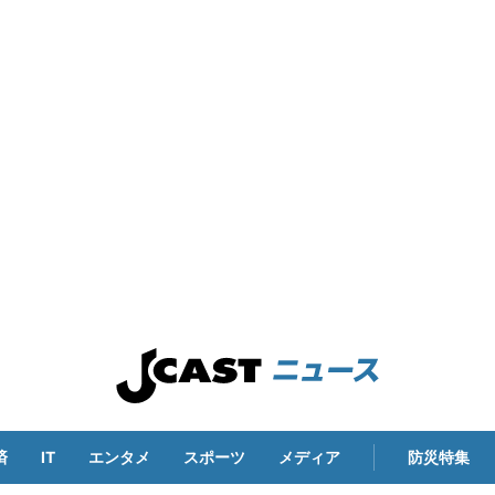
済
IT
エンタメ
スポーツ
メディア
防災特集