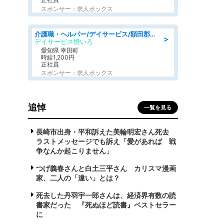
スポンサー：求人ボックス
介護職・ヘルパー/デイサービス/額田郡幸田町/JR東海道本線 幸田/愛知県
＞
デイサービス燈いろ
愛知県 幸田町
時給1,200円
正社員
スポンサー：求人ボックス
追悼
一覧を見る
長崎市出身・平和訴えた美輪明宏さん死去
ラストメッセージでも訴え「愛があれば 戦
争なんか起こりません」
つげ義春さんと白土三平さん カリスマ漫画
家、二人の「違い」とは？
死去した丹羽宇一郎さんは、経済界有数の読
書家だった 『死ぬほど読書』ベストセラー
に