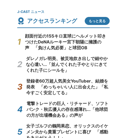
J-CAST ニュース
アクセスランキング
もっと見る
顔面付近の155キロ直球にヘルメット叩き
つけたDeNAルーキー宮下朝陽に擁護の
声 「負けん気必要」と球団OB
ダレノガレ明美、被災地炊き出しで細やか
な心遣い...「並んでくれた子やとりにきて
くれた子にシールを」
登録者60万超人気美女YouTuber、結婚を
発表 「めっちゃいい人に出会えた」「私
今すごく安定してる」
電撃トレードの巨人・リチャード、ソフト
バンク・秋広優人の存在感薄れ...「他球団
の方が出場機会ある」の声が
女子ゴルフの鶴岡果恋、オリックスのイケ
メン夫から貴重プレゼントに喜び 「感動
をありがとう！！」