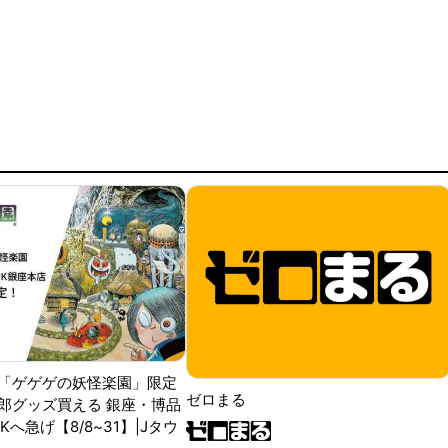
「ゲゲゲの妖怪楽園」限定
ゼロまる
郎グッズ買える 銀座・博品
RKへ急げ【8/8~31】|Jタウ