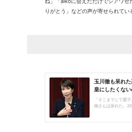
ね」「aikoに会えただけでシアワ
りがとう」などの声が寄せられてい
玉川徹も呆れた
皇にしたくない
「そこまでして愛子
徹さんは呆れた。2
が閣議決定した皇室
なく、国民の総意に
後ろ盾になった形で
も」改正案は、皇族