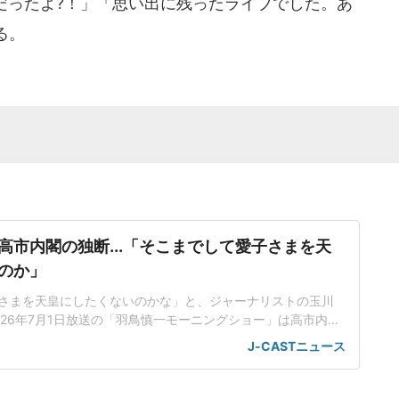
セだったよ?！」「思い出に残ったライブでした。あ
る。
高市内閣の独断...「そこまでして愛子さまを天
のか」
さまを天皇にしたくないのかな」と、ジャーナリストの玉川
026年7月1日放送の「羽鳥慎一モーニングショー」は高市内閣
典範改正案について、立法府の総意に基づいていないだけで
J-CASTニュース
も沿っていないんじゃないかと取り上げた。「将来、他国が
、別の天皇を立てますみたいなことを言われちゃう可能性
が旧宮家の男子を養