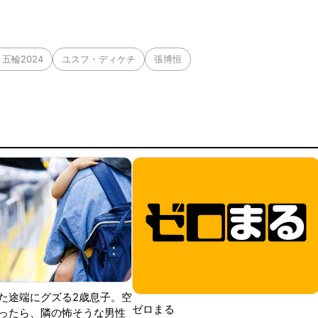
五輪2024
ユスフ・ディケチ
張博恒
た途端にグズる2歳息子。空
ゼロまる
ったら、隣の怖そうな男性