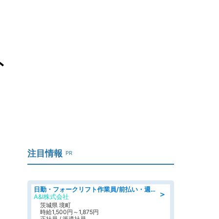
外
注目情報
PR
日勤・フォークリフト作業員/前払い・週払い制度あり/長期安定/有給とりやすい/環境充実
＞
A&I株式会社
茨城県 境町
時給1,500円～1,875円
正社員 / 派遣社員