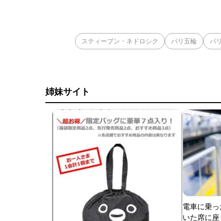
スティーブン・ネドロシク
パリ五輪
パリ
姉妹サイト
電車に乗っ
いた席に座