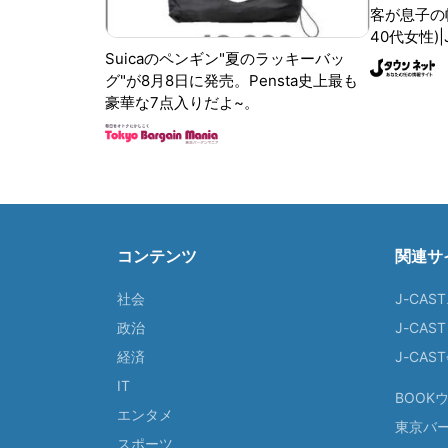
客が息子の
40代女性)
Suicaのペンギン"夏のラッキーバッ
グ"が8月8日に発売。Pensta史上最も
豪華な7点入りだよ~。
コンテンツ
関連サ
社会
J-CAS
政治
J-CAS
経済
J-CA
IT
BOOK
エンタメ
東京バ
スポーツ