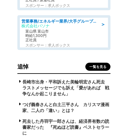
スポンサー：求人ボックス
営業事務/エネルギー業界/大手グループでの購買のお仕事/駅近/車通勤可/営業事務
＞
株式会社パソナ
富山県 富山市
時給1,300円
正社員
スポンサー：求人ボックス
追悼
一覧を見る
長崎市出身・平和訴えた美輪明宏さん死去
ラストメッセージでも訴え「愛があれば 戦
争なんか起こりません」
つげ義春さんと白土三平さん カリスマ漫画
家、二人の「違い」とは？
死去した丹羽宇一郎さんは、経済界有数の読
書家だった 『死ぬほど読書』ベストセラー
に