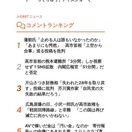
J-CAST ニュース
コメントランキング
蓮舫氏「止める人は誰もいなかったのか」
「あまりにも愕然」 高市首相「上空から
合掌」巡る投稿を批判
高市首相の熊本避難所「3分間」しか視察
せず？SNS拡散 内閣広報官「51分間」だ
と否定
片山さつき財務相「失われた28年を取り戻
す」投稿に批判 芥川賞作家「自民党の大
失政の結果だろう」
広島原爆の日、小沢一郎氏が高市政権を
「戦前回帰路線」と非難 「この国は再び
滅亡に向かいかねない」
AVで稼いだ金は「汚い金」なのか 寄付報
告への中傷にあきれる声...スリムクラブ真