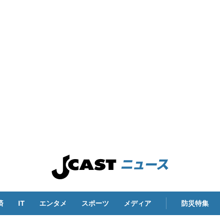
済
IT
エンタメ
スポーツ
メディア
防災特集