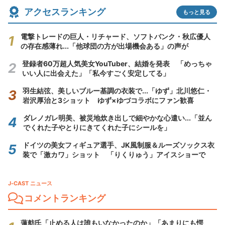
アクセスランキング
もっと見る
電撃トレードの巨人・リチャード、ソフトバンク・秋広優人
の存在感薄れ...「他球団の方が出場機会ある」の声が
登録者60万超人気美女YouTuber、結婚を発表 「めっちゃ
いい人に出会えた」「私今すごく安定してる」
羽生結弦、美しいブルー基調の衣装で...「ゆず」北川悠仁・
岩沢厚治と3ショット ゆず×ゆづコラボにファン歓喜
ダレノガレ明美、被災地炊き出しで細やかな心遣い...「並ん
でくれた子やとりにきてくれた子にシールを」
ドイツの美女フィギュア選手、JK風制服＆ルーズソックス衣
装で「激カワ」ショット 「りくりゅう」アイスショーで
J-CAST ニュース
コメントランキング
蓮舫氏「止める人は誰もいなかったのか」「あまりにも愕