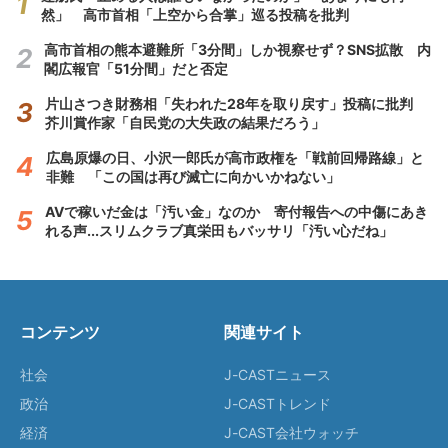
然」 高市首相「上空から合掌」巡る投稿を批判
高市首相の熊本避難所「3分間」しか視察せず？SNS拡散 内
閣広報官「51分間」だと否定
片山さつき財務相「失われた28年を取り戻す」投稿に批判
芥川賞作家「自民党の大失政の結果だろう」
広島原爆の日、小沢一郎氏が高市政権を「戦前回帰路線」と
非難 「この国は再び滅亡に向かいかねない」
AVで稼いだ金は「汚い金」なのか 寄付報告への中傷にあき
れる声...スリムクラブ真栄田もバッサリ「汚い心だね」
コンテンツ
関連サイト
社会
J-CASTニュース
政治
J-CASTトレンド
経済
J-CAST会社ウォッチ