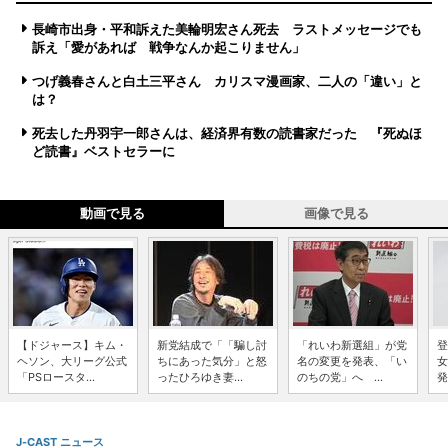
長崎市出身・平和訴えた美輪明宏さん死去 ラストメッセージでも
訴え「愛があれば 戦争なんか起こりません」
つげ義春さんと白土三平さん カリスマ漫画家、二人の「違い」と
は？
死去した丹羽宇一郎さんは、経済界有数の読書家だった 『死ぬほ
ど読書』ベストセラーに
動画で見る
画像で見る
【ドジャース】キム・
新党結成で「「騙し討
「れいわ新選組」が党
登
ヘソン、大リーグ公式
ちにあった気分」と怒
名の変更を発表、「い
女
「PSロースタ...
ったひろゆき妻...
のちの党」へ ...
発
J-CAST ニュース