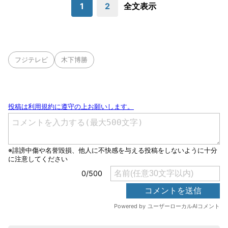
1
2
全文表示
フジテレビ
木下博勝