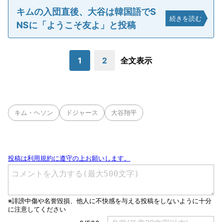
キムの入団直後、大谷は韓国語でS
続きを読む
NSに「ようこそ友よ」と投稿
1
2
全文表示
キム・ヘソン
ドジャース
大谷翔平