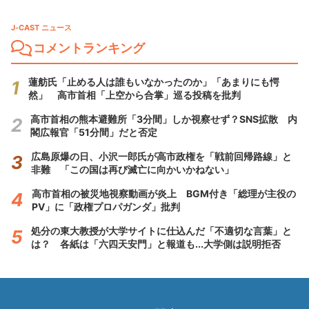
J-CAST ニュース
コメントランキング
蓮舫氏「止める人は誰もいなかったのか」「あまりにも愕
然」 高市首相「上空から合掌」巡る投稿を批判
高市首相の熊本避難所「3分間」しか視察せず？SNS拡散 内
閣広報官「51分間」だと否定
広島原爆の日、小沢一郎氏が高市政権を「戦前回帰路線」と
非難 「この国は再び滅亡に向かいかねない」
高市首相の被災地視察動画が炎上 BGM付き「総理が主役の
PV」に「政権プロパガンダ」批判
処分の東大教授が大学サイトに仕込んだ「不適切な言葉」と
は？ 各紙は「六四天安門」と報道も...大学側は説明拒否