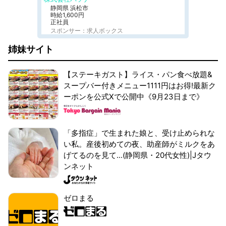
静岡県 浜松市
時給1,600円
正社員
スポンサー：求人ボックス
姉妹サイト
【ステーキガスト】ライス・パン食べ放題&
スープバー付きメニュー1111円はお得!最新ク
ーポンを公式Xで公開中《9月23日まで》
「多指症」で生まれた娘と、受け止められな
い私。産後初めての夜、助産師がミルクをあ
げてるのを見て...(静岡県・20代女性)|Jタウ
ンネット
ゼロまる