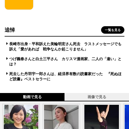
追悼
一覧を見る
長崎市出身・平和訴えた美輪明宏さん死去 ラストメッセージでも
訴え「愛があれば 戦争なんか起こりません」
つげ義春さんと白土三平さん カリスマ漫画家、二人の「違い」と
は？
死去した丹羽宇一郎さんは、経済界有数の読書家だった 『死ぬほ
ど読書』ベストセラーに
動画で見る
画像で見る