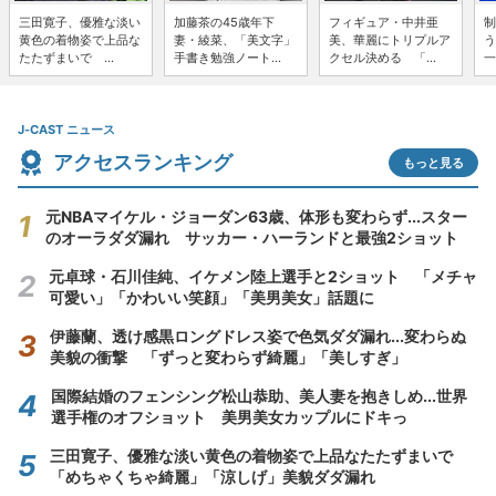
三田寛子、優雅な淡い
加藤茶の45歳年下
フィギュア・中井亜
制
黄色の着物姿で上品な
妻・綾菜、「美文字」
美、華麗にトリプルア
う
たたずまいで ...
手書き勉強ノート...
クセル決める 「...
一
J-CAST ニュース
アクセスランキング
もっと見る
元NBAマイケル・ジョーダン63歳、体形も変わらず...スター
のオーラダダ漏れ サッカー・ハーランドと最強2ショット
元卓球・石川佳純、イケメン陸上選手と2ショット 「メチャ
可愛い」「かわいい笑顔」「美男美女」話題に
伊藤蘭、透け感黒ロングドレス姿で色気ダダ漏れ...変わらぬ
美貌の衝撃 「ずっと変わらず綺麗」「美しすぎ」
国際結婚のフェンシング松山恭助、美人妻を抱きしめ...世界
選手権のオフショット 美男美女カップルにドキっ
三田寛子、優雅な淡い黄色の着物姿で上品なたたずまいで
「めちゃくちゃ綺麗」「涼しげ」美貌ダダ漏れ