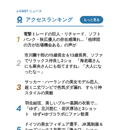
J-CAST ニュース
アクセスランキング
もっと見る
電撃トレードの巨人・リチャード、ソフト
バンク・秋広優人の存在感薄れ...「他球団
の方が出場機会ある」の声が
市川團十郎の15歳長女＆13歳長男、ソファ
でリラックス仲良し2ショ 「海老蔵さん
にも麻央さんにも似てますね」「大人にな
ったな～」
サッカー・ハーランドの美女モデル恋人、
超ミニ丈ワンピで色気ダダ漏れ すらり神
スタイルの美貌
羽生結弦、美しいブルー基調の衣装で...
「ゆず」北川悠仁・岩沢厚治と3ショッ
ト ゆず×ゆづコラボにファン歓喜
ドイツの美女フィギュア選手、JK風制服＆
ルーズソックス衣装で「激カワ」ショッ