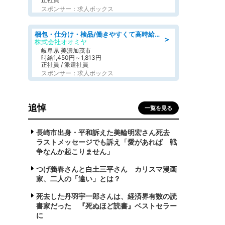
スポンサー：求人ボックス
梱包・仕分け・検品/働きやすくて高時給の仕分け作業長期休暇充実/残業なし
＞
株式会社オオミヤ
岐阜県 美濃加茂市
時給1,450円～1,813円
正社員 / 派遣社員
スポンサー：求人ボックス
追悼
一覧を見る
長崎市出身・平和訴えた美輪明宏さん死去
ラストメッセージでも訴え「愛があれば 戦
争なんか起こりません」
つげ義春さんと白土三平さん カリスマ漫画
家、二人の「違い」とは？
死去した丹羽宇一郎さんは、経済界有数の読
書家だった 『死ぬほど読書』ベストセラー
に