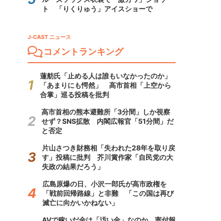
ト 「りくりゅう」アイスショーで
J-CAST ニュース
コメントランキング
蓮舫氏「止める人は誰もいなかったのか」
「あまりにも愕然」 高市首相「上空から
合掌」巡る投稿を批判
高市首相の熊本避難所「3分間」しか視察
せず？SNS拡散 内閣広報官「51分間」だ
と否定
片山さつき財務相「失われた28年を取り戻
す」投稿に批判 芥川賞作家「自民党の大
失政の結果だろう」
広島原爆の日、小沢一郎氏が高市政権を
「戦前回帰路線」と非難 「この国は再び
滅亡に向かいかねない」
AVで稼いだ金は「汚い金」なのか 寄付報