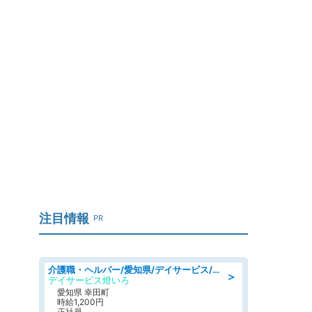
注目情報
PR
介護職・ヘルパー/愛知県/デイサービス/JR東海道本線 幸田/額田郡幸田町
＞
デイサービス燈いろ
愛知県 幸田町
時給1,200円
正社員