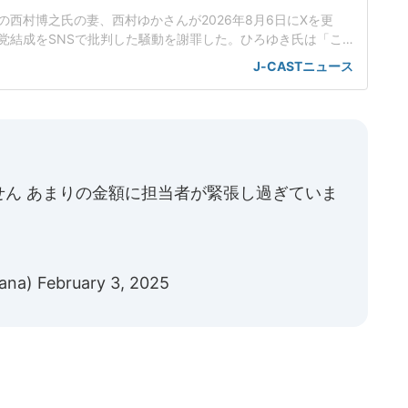
の西村博之氏の妻、西村ゆかさんが2026年8月6日にXを更
党結成をSNSで批判した騒動を謝罪した。ひろゆき氏は「こ
ていきます」ひろゆき氏を巡っては、7月30日に元明石市長で
J-CASTニュース
と新たな地域政党を設立することを明らかにしていた。政党
かさんは30日にXで「23日に泉房穂さんと昼食を取ろうとひ
、その場
せん あまりの金額に担当者が緊張し過ぎていま
ana)
February 3, 2025