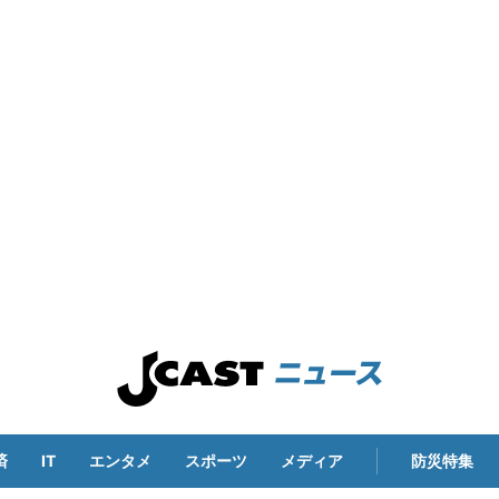
済
IT
エンタメ
スポーツ
メディア
防災特集