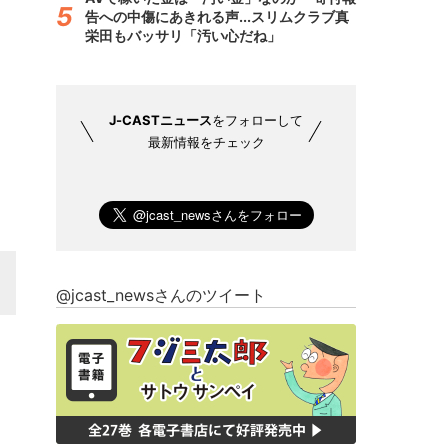
告への中傷にあきれる声...スリムクラブ真
栄田もバッサリ「汚い心だね」
J-CASTニュース
をフォローして
最新情報をチェック
@jcast_newsさんのツイート