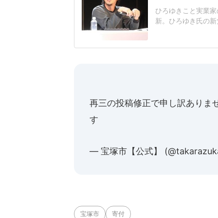
ひろゆきこと実業家
新。ひろゆき氏の新
こから頑張ってやっ
参院議員の泉房穂氏
設立報道を受け、ゆ
ろゆき君から言われ
再三の投稿修正で申し訳ありま
す
— 宝塚市【公式】 (@takarazuk
宝塚市
寄付