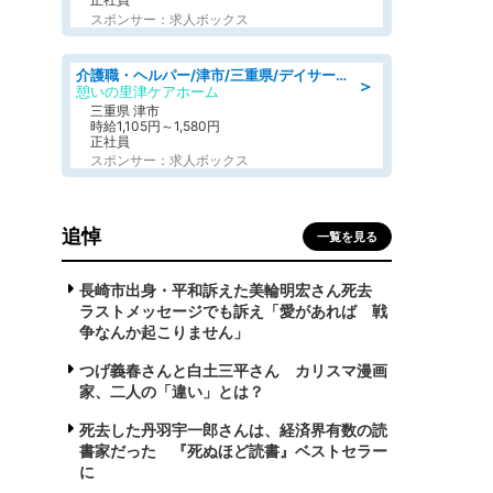
スポンサー：求人ボックス
介護職・ヘルパー/津市/三重県/デイサービス/近鉄名古屋線
＞
憩いの里津ケアホーム
三重県 津市
時給1,105円～1,580円
正社員
スポンサー：求人ボックス
追悼
一覧を見る
長崎市出身・平和訴えた美輪明宏さん死去
ラストメッセージでも訴え「愛があれば 戦
争なんか起こりません」
つげ義春さんと白土三平さん カリスマ漫画
家、二人の「違い」とは？
死去した丹羽宇一郎さんは、経済界有数の読
書家だった 『死ぬほど読書』ベストセラー
に