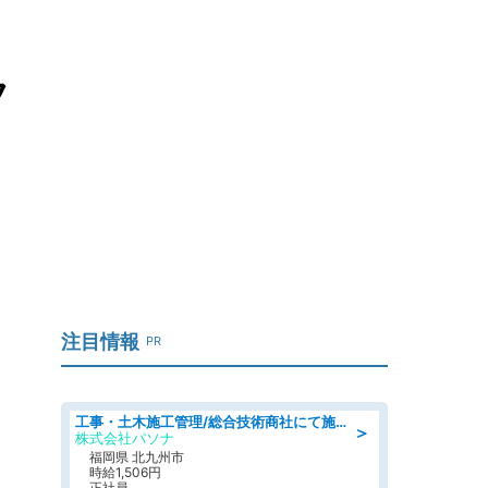
フ
注目情報
PR
工事・土木施工管理/総合技術商社にて施工管理のお仕事/即日勤務可/車通勤可/工事・土木施工管理/生産・品質管理
＞
株式会社パソナ
福岡県 北九州市
時給1,506円
正社員