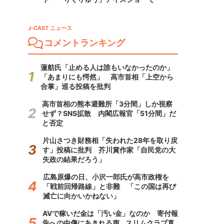
J-CAST ニュース
コメントランキング
蓮舫氏「止める人は誰もいなかったのか」
「あまりにも愕然」 高市首相「上空から
合掌」巡る投稿を批判
高市首相の熊本避難所「3分間」しか視察
せず？SNS拡散 内閣広報官「51分間」だ
と否定
片山さつき財務相「失われた28年を取り戻
す」投稿に批判 芥川賞作家「自民党の大
失政の結果だろう」
広島原爆の日、小沢一郎氏が高市政権を
「戦前回帰路線」と非難 「この国は再び
滅亡に向かいかねない」
AVで稼いだ金は「汚い金」なのか 寄付報
告への中傷にあきれる声...スリムクラブ真