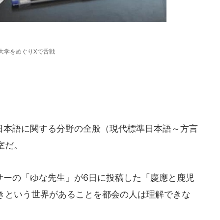
大学をめぐりXで舌戦
本語に関する分野の全般（現代標準日本語～方言
室だ。
ーの「ゆな先生」が6日に投稿した「慶應と鹿児
きという世界があることを都会の人は理解できな