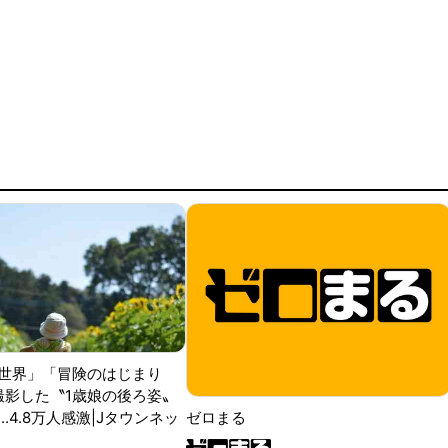
世界」「冒険のはじまり
が撮影した〝1歳娘の後ろ姿〟
ゼロまる
..4.8万人感激|Jタウンネッ