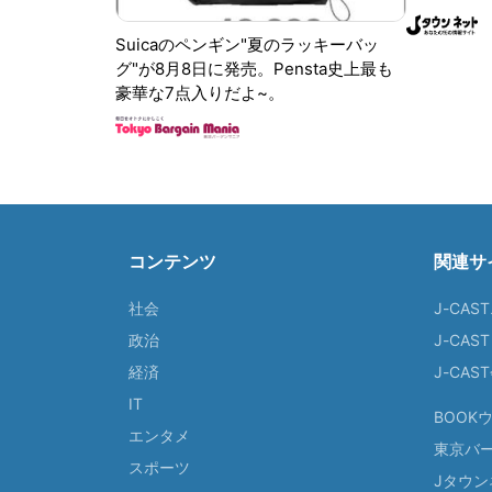
Suicaのペンギン"夏のラッキーバッ
グ"が8月8日に発売。Pensta史上最も
豪華な7点入りだよ~。
コンテンツ
関連サ
社会
J-CAS
政治
J-CAS
経済
J-CA
IT
BOOK
エンタメ
東京バ
スポーツ
Jタウン