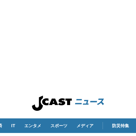
済
IT
エンタメ
スポーツ
メディア
防災特集