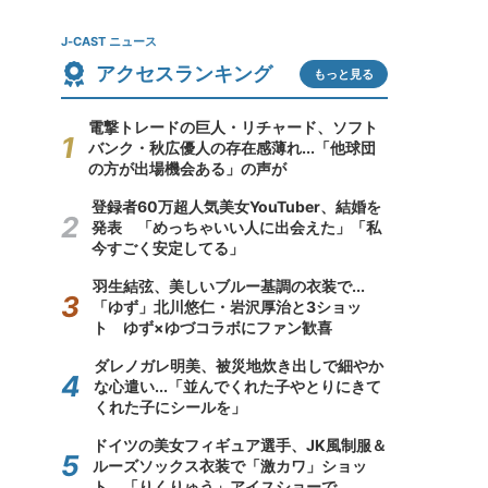
J-CAST ニュース
アクセスランキング
もっと見る
電撃トレードの巨人・リチャード、ソフト
バンク・秋広優人の存在感薄れ...「他球団
の方が出場機会ある」の声が
登録者60万超人気美女YouTuber、結婚を
発表 「めっちゃいい人に出会えた」「私
今すごく安定してる」
羽生結弦、美しいブルー基調の衣装で...
「ゆず」北川悠仁・岩沢厚治と3ショッ
ト ゆず×ゆづコラボにファン歓喜
ダレノガレ明美、被災地炊き出しで細やか
な心遣い...「並んでくれた子やとりにきて
くれた子にシールを」
ドイツの美女フィギュア選手、JK風制服＆
ルーズソックス衣装で「激カワ」ショッ
ト 「りくりゅう」アイスショーで