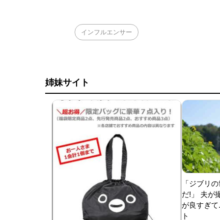
インフルエンサー
姉妹サイト
「ジブリの
だ!」 夫
が良すぎて.
ト