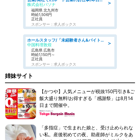
＞
株式会社パソナ
福岡県 北九州市
時給1,506円
正社員
スポンサー：求人ボックス
ホールスタッフ/「未経験者さん&バイトデビューも大歓迎」残業ほぼなし×1日3時間〜勤務OK!フォロー体制も充実/広島県/広島市南区
＞
中国料理敦煌
広島県 広島市
時給1,150円～
正社員
スポンサー：求人ボックス
姉妹サイト
【かつや】人気メニューが税抜150円引き&ご
飯大盛り無料!お得すぎる「感謝祭」は8月14
日まで開催中。
「多指症」で生まれた娘と、受け止められな
い私。産後初めての夜、助産師がミルクをあ