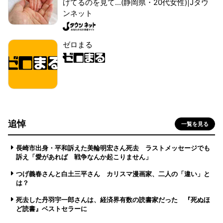
げてるのを見て...(静岡県・20代女性)|Jタウ
ンネット
ゼロまる
追悼
一覧を見る
長崎市出身・平和訴えた美輪明宏さん死去 ラストメッセージでも
訴え「愛があれば 戦争なんか起こりません」
つげ義春さんと白土三平さん カリスマ漫画家、二人の「違い」と
は？
死去した丹羽宇一郎さんは、経済界有数の読書家だった 『死ぬほ
ど読書』ベストセラーに