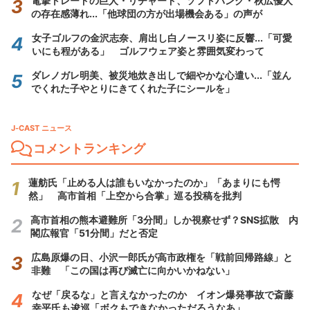
電撃トレードの巨人・リチャード、ソフトバンク・秋広優人
の存在感薄れ...「他球団の方が出場機会ある」の声が
女子ゴルフの金沢志奈、肩出し白ノースリ姿に反響...「可愛
いにも程がある」 ゴルフウェア姿と雰囲気変わって
ダレノガレ明美、被災地炊き出しで細やかな心遣い...「並ん
でくれた子やとりにきてくれた子にシールを」
J-CAST ニュース
コメントランキング
蓮舫氏「止める人は誰もいなかったのか」「あまりにも愕
然」 高市首相「上空から合掌」巡る投稿を批判
高市首相の熊本避難所「3分間」しか視察せず？SNS拡散 内
閣広報官「51分間」だと否定
広島原爆の日、小沢一郎氏が高市政権を「戦前回帰路線」と
非難 「この国は再び滅亡に向かいかねない」
なぜ「戻るな」と言えなかったのか イオン爆発事故で斎藤
幸平氏も逡巡「ボクもできなかっただろうなあ」