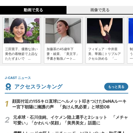
動画で見る
画像で見る
三田寛子、優雅な淡い
加藤茶の45歳年下
フィギュア・中井亜
制
黄色の着物姿で上品な
妻・綾菜、「美文字」
美、華麗にトリプルア
う
たたずまいで ...
手書き勉強ノート...
クセル決める 「...
一
J-CAST ニュース
アクセスランキング
もっと見る
顔面付近の155キロ直球にヘルメット叩きつけたDeNAルーキ
ー宮下朝陽に擁護の声 「負けん気必要」と球団OB
元卓球・石川佳純、イケメン陸上選手と2ショット 「メチャ
可愛い」「かわいい笑顔」「美男美女」話題に