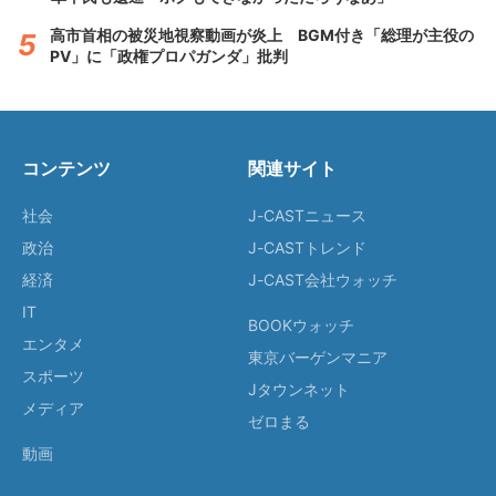
高市首相の被災地視察動画が炎上 BGM付き「総理が主役の
PV」に「政権プロパガンダ」批判
コンテンツ
関連サイト
社会
J-CASTニュース
政治
J-CASTトレンド
経済
J-CAST会社ウォッチ
IT
BOOKウォッチ
エンタメ
東京バーゲンマニア
スポーツ
Jタウンネット
メディア
ゼロまる
動画