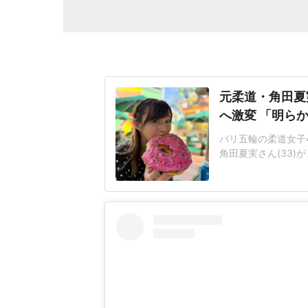
元柔道・角田夏
へ激変 「明ら
パリ五輪の柔道女子
角田夏実さん(33)が
トレーニングで仕上
直していきたい」角田
して食事とトレーニ
れた