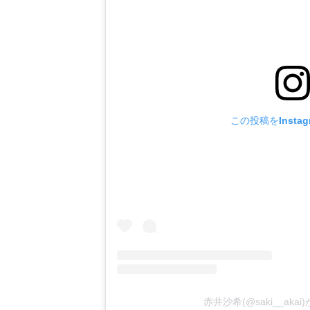
この投稿をInsta
赤井沙希(@saki__ak