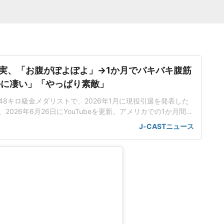
実、「お腹がぽよぽよ」→1か月でバキバキ腹筋
かに凄い」「やっぱり素敵」
48キロ級金メダリストで、2026年1月に現役引退を発表した
、2026年6月26日にYouTubeを更新。アメリカでの1か月間の
げた腹筋を公開した。食事制限ほぼなし「ゆっくり体を鍛え
J-CASTニュース
さんは26年1月、YouTubeで、「年末年始で太りすぎた」と
ングを組み合わせたダイエットの様子を公開。1週間ほどで割