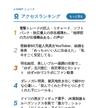
J-CAST ニュース
アクセスランキング
もっと見る
電撃トレードの巨人・リチャード、ソフト
バンク・秋広優人の存在感薄れ...「他球団
の方が出場機会ある」の声が
登録者60万超人気美女YouTuber、結婚を
発表 「めっちゃいい人に出会えた」「私
今すごく安定してる」
羽生結弦、美しいブルー基調の衣装で...
「ゆず」北川悠仁・岩沢厚治と3ショッ
ト ゆず×ゆづコラボにファン歓喜
ダレノガレ明美、被災地炊き出しで細やか
な心遣い...「並んでくれた子やとりにきて
くれた子にシールを」
ドイツの美女フィギュア選手、JK風制服＆
ルーズソックス衣装で「激カワ」ショッ
ト 「りくりゅう」アイスショーで