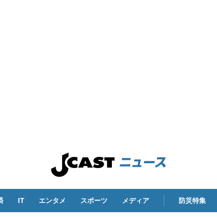
済
IT
エンタメ
スポーツ
メディア
防災特集