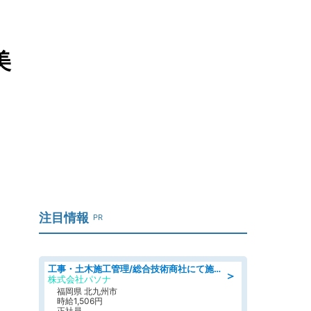
美
注目情報
PR
工事・土木施工管理/総合技術商社にて施工管理のお仕事/即日勤務可/車通勤可/工事・土木施工管理/生産・品質管理
＞
株式会社パソナ
福岡県 北九州市
時給1,506円
正社員