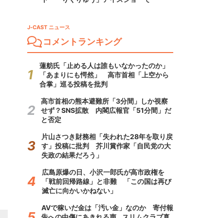
J-CAST ニュース
コメントランキング
蓮舫氏「止める人は誰もいなかったのか」
「あまりにも愕然」 高市首相「上空から
合掌」巡る投稿を批判
高市首相の熊本避難所「3分間」しか視察
せず？SNS拡散 内閣広報官「51分間」だ
と否定
片山さつき財務相「失われた28年を取り戻
す」投稿に批判 芥川賞作家「自民党の大
失政の結果だろう」
広島原爆の日、小沢一郎氏が高市政権を
「戦前回帰路線」と非難 「この国は再び
滅亡に向かいかねない」
AVで稼いだ金は「汚い金」なのか 寄付報
告への中傷にあきれる声...スリムクラブ真