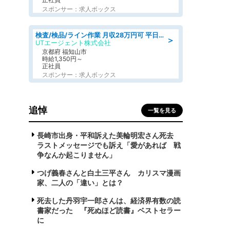
スポンサー：求人ボックス
検査/検品/ライン作業 月収28万円可 平日休み 車両バッテリーのケースの検査など
＞
UTエージェント株式会社
京都府 福知山市
時給1,350円～
正社員
スポンサー：求人ボックス
追悼
一覧を見る
長崎市出身・平和訴えた美輪明宏さん死去
ラストメッセージでも訴え「愛があれば 戦
争なんか起こりません」
つげ義春さんと白土三平さん カリスマ漫画
家、二人の「違い」とは？
死去した丹羽宇一郎さんは、経済界有数の読
書家だった 『死ぬほど読書』ベストセラー
に