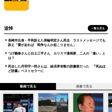
追悼
一覧を見る
長崎市出身・平和訴えた美輪明宏さん死去 ラストメッセージでも
訴え「愛があれば 戦争なんか起こりません」
つげ義春さんと白土三平さん カリスマ漫画家、二人の「違い」と
は？
死去した丹羽宇一郎さんは、経済界有数の読書家だった 『死ぬほ
ど読書』ベストセラーに
動画で見る
画像で見る