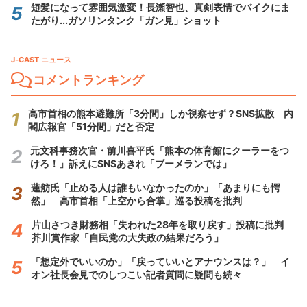
短髪になって雰囲気激変！長瀬智也、真剣表情でバイクにま
たがり...ガソリンタンク「ガン見」ショット
J-CAST ニュース
コメントランキング
高市首相の熊本避難所「3分間」しか視察せず？SNS拡散 内
閣広報官「51分間」だと否定
元文科事務次官・前川喜平氏「熊本の体育館にクーラーをつ
けろ！」訴えにSNSあきれ「ブーメランでは」
蓮舫氏「止める人は誰もいなかったのか」「あまりにも愕
然」 高市首相「上空から合掌」巡る投稿を批判
片山さつき財務相「失われた28年を取り戻す」投稿に批判
芥川賞作家「自民党の大失政の結果だろう」
「想定外でいいのか」「戻っていいとアナウンスは？」 イ
オン社長会見でのしつこい記者質問に疑問も続々