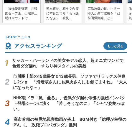
「異物使用疑惑」元韓
熊本市長、相次ぐ余震
広島原爆の日、小沢一
張
国セーブ王、出場停止
に本音ぽつり「もう嫌
郎氏が高市政権を「戦
ォ
明けマウンドで...
だなぁ」 被災...
前回帰路線」と...
気
J-CAST ニュース
アクセスランキング
もっと見る
サッカー・ハーランドの美女モデル恋人、超ミニ丈ワンピで
色気ダダ漏れ すらり神スタイルの美貌
市川團十郎の15歳長女＆13歳長男、ソファでリラックス仲良
し2ショ 「海老蔵さんにも麻央さんにも似てますね」「大人
になったな～」
NHK朝ドラ「風、薫る」、色気ダダ漏れ俳優の強烈インパク
ト登場シーンに沸く 「苦しそうなのに」「シャツ姿艶っぽ
い」
高市首相の被災地視察動画が炎上 BGM付き「総理が主役の
PV」に「政権プロパガンダ」批判