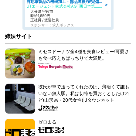
自動車製品の機械加工・部品運搬/寮完備/日払い/工場・製造
＞
UTエージェント株式会社AGT西日本第二CU
大分県 宇佐市
時給1,550円
正社員 / 派遣社員
スポンサー：求人ボックス
姉妹サイト
ミセスドーナツ全4種を実食レビュー!可愛さ
も食べ応えもばっちりで大満足。
彼氏が車で送ってくれたのは、薄暗くて誰も
いない無人駅。私は切符を買おうとしたけれ
ど(山形県・20代女性)|Jタウンネット
ゼロまる