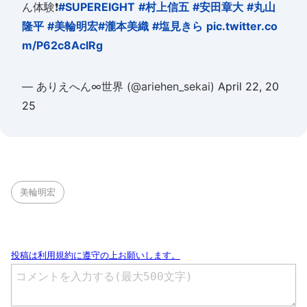
ん体験❗️
#SUPEREIGHT
#村上信五
#安田章大
#丸山
隆平
#美輪明宏
#瀧本美織
#塩見きら
pic.twitter.co
m/P62c8AcIRg
— ありえへん∞世界 (@ariehen_sekai)
April 22, 20
25
美輪明宏