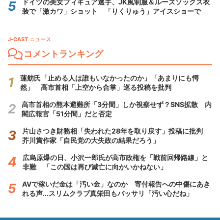
ドイツの美女フィギュア選手、JK風制服＆ルーズソックス衣
装で「激カワ」ショット 「りくりゅう」アイスショーで
J-CAST ニュース
コメントランキング
蓮舫氏「止める人は誰もいなかったのか」「あまりにも愕
然」 高市首相「上空から合掌」巡る投稿を批判
高市首相の熊本避難所「3分間」しか視察せず？SNS拡散 内
閣広報官「51分間」だと否定
片山さつき財務相「失われた28年を取り戻す」投稿に批判
芥川賞作家「自民党の大失政の結果だろう」
広島原爆の日、小沢一郎氏が高市政権を「戦前回帰路線」と
非難 「この国は再び滅亡に向かいかねない」
AVで稼いだ金は「汚い金」なのか 寄付報告への中傷にあき
れる声...スリムクラブ真栄田もバッサリ「汚い心だね」