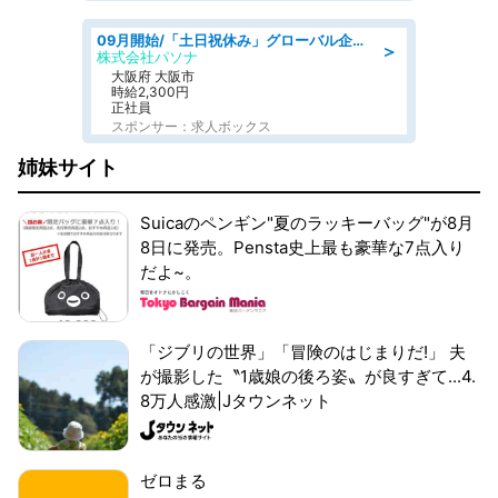
09月開始/「土日祝休み」グローバル企業での産業保健のお仕事/保健師/高時給/残業なし/服装自由
＞
株式会社パソナ
大阪府 大阪市
時給2,300円
正社員
スポンサー：求人ボックス
姉妹サイト
Suicaのペンギン"夏のラッキーバッグ"が8月
8日に発売。Pensta史上最も豪華な7点入り
だよ~。
「ジブリの世界」「冒険のはじまりだ!」 夫
が撮影した〝1歳娘の後ろ姿〟が良すぎて...4.
8万人感激|Jタウンネット
ゼロまる