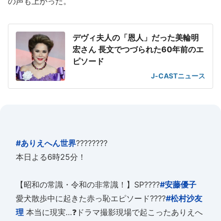
の声も上がった。
デヴィ夫人の「恩人」だった美輪明
宏さん 長文でつづられた60年前のエ
ピソード
J-CASTニュース
#ありえへん世界
????????
本日よる6時25分！
【昭和の常識・令和の非常識！】SP????
#安藤優子
愛犬散歩中に起きた赤っ恥エピソード????
#松村沙友
理
本当に現実…❓ドラマ撮影現場で起こったありえへ