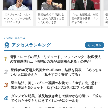
【ドジャース】キム・
新党結成で「「騙し討
「れいわ新選組」が党
登
ヘソン、大リーグ公式
ちにあった気分」と怒
名の変更を発表、「い
女
「PSロースタ...
ったひろゆき妻...
のちの党」へ ...
発
J-CAST ニュース
アクセスランキング
もっと見る
電撃トレードの巨人・リチャード、ソフトバンク・秋広優人
の存在感薄れ...「他球団の方が出場機会ある」の声が
登録者60万超人気美女YouTuber、結婚を発表 「めっちゃ
いい人に出会えた」「私今すごく安定してる」
羽生結弦、美しいブルー基調の衣装で...「ゆず」北川悠仁・
岩沢厚治と3ショット ゆず×ゆづコラボにファン歓喜
ダレノガレ明美、被災地炊き出しで細やかな心遣い...「並ん
でくれた子やとりにきてくれた子にシールを」