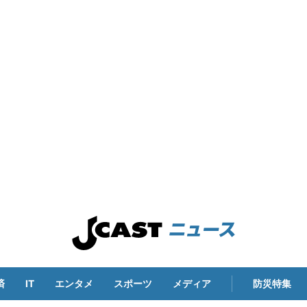
済
IT
エンタメ
スポーツ
メディア
防災特集