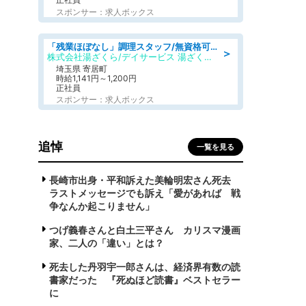
スポンサー：求人ボックス
「残業ほぼなし」調理スタッフ/無資格可/正職員/日勤のみ/デイサービス/社会保障完備
＞
株式会社湯ざくら/デイサービス 湯ざくらケアリゾート
埼玉県 寄居町
時給1,141円～1,200円
正社員
スポンサー：求人ボックス
追悼
一覧を見る
長崎市出身・平和訴えた美輪明宏さん死去
ラストメッセージでも訴え「愛があれば 戦
争なんか起こりません」
つげ義春さんと白土三平さん カリスマ漫画
家、二人の「違い」とは？
死去した丹羽宇一郎さんは、経済界有数の読
書家だった 『死ぬほど読書』ベストセラー
に