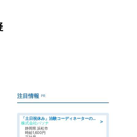
疑
注目情報
PR
「土日祝休み」治験コーディネーターのお仕事/未経験OK
＞
株式会社パソナ
静岡県 浜松市
時給1,600円
正社員