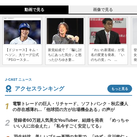
動画で見る
画像で見る
【ドジャース】キム・
新党結成で「「騙し討
「れいわ新選組」が党
登
ヘソン、大リーグ公式
ちにあった気分」と怒
名の変更を発表、「い
女
「PSロースタ...
ったひろゆき妻...
のちの党」へ ...
発
J-CAST ニュース
アクセスランキング
もっと見る
電撃トレードの巨人・リチャード、ソフトバンク・秋広優人
の存在感薄れ...「他球団の方が出場機会ある」の声が
登録者60万超人気美女YouTuber、結婚を発表 「めっちゃ
いい人に出会えた」「私今すごく安定してる」
羽生結弦、美しいブルー基調の衣装で...「ゆず」北川悠仁・