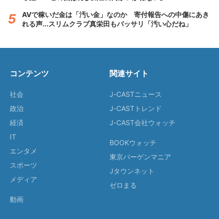
AVで稼いだ金は「汚い金」なのか 寄付報告への中傷にあき
れる声...スリムクラブ真栄田もバッサリ「汚い心だね」
コンテンツ
関連サイト
社会
J-CASTニュース
政治
J-CASTトレンド
経済
J-CAST会社ウォッチ
IT
BOOKウォッチ
エンタメ
東京バーゲンマニア
スポーツ
Jタウンネット
メディア
ゼロまる
動画