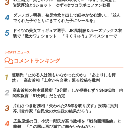
岩沢厚治と3ショット ゆず×ゆづコラボにファン歓喜
ダレノガレ明美、被災地炊き出しで細やかな心遣い...「並ん
でくれた子やとりにきてくれた子にシールを」
ドイツの美女フィギュア選手、JK風制服＆ルーズソックス衣
装で「激カワ」ショット 「りくりゅう」アイスショーで
J-CAST ニュース
コメントランキング
蓮舫氏「止める人は誰もいなかったのか」「あまりにも愕
然」 高市首相「上空から合掌」巡る投稿を批判
高市首相の熊本避難所「3分間」しか視察せず？SNS拡散 内
閣広報官「51分間」だと否定
片山さつき財務相「失われた28年を取り戻す」投稿に批判
芥川賞作家「自民党の大失政の結果だろう」
広島原爆の日、小沢一郎氏が高市政権を「戦前回帰路線」と
非難 「この国は再び滅亡に向かいかねない」