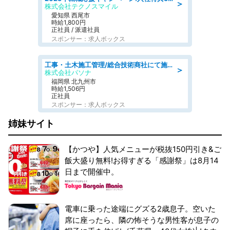
＞
株式会社テクノスマイル
愛知県 西尾市
時給1,800円
正社員 / 派遣社員
スポンサー：求人ボックス
工事・土木施工管理/総合技術商社にて施工管理のお仕事/即日勤務可/車通勤可/工事・土木施工管理/生産・品質管理
＞
株式会社パソナ
福岡県 北九州市
時給1,506円
正社員
スポンサー：求人ボックス
姉妹サイト
【かつや】人気メニューが税抜150円引き&ご
飯大盛り無料!お得すぎる「感謝祭」は8月14
日まで開催中。
電車に乗った途端にグズる2歳息子。空いた
席に座ったら、隣の怖そうな男性客が息子の