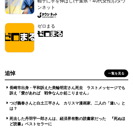
帽子に手を伸ばし(千葉県・40代女性)|Jタウ
ンネット
ゼロまる
追悼
一覧を見る
長崎市出身・平和訴えた美輪明宏さん死去 ラストメッセージでも
訴え「愛があれば 戦争なんか起こりません」
つげ義春さんと白土三平さん カリスマ漫画家、二人の「違い」と
は？
死去した丹羽宇一郎さんは、経済界有数の読書家だった 『死ぬほ
ど読書』ベストセラーに