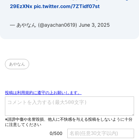
29EzXNx
pic.twitter.com/7ZTidf07st
— あやなん (@ayachan0619)
June 3, 2025
あやなん