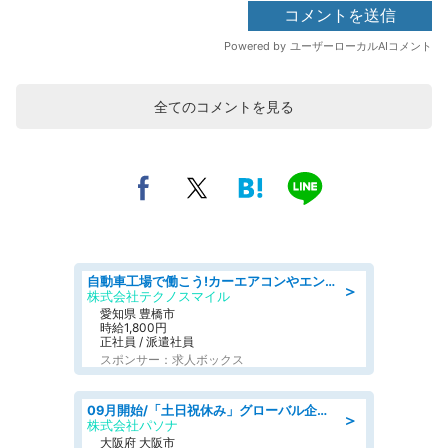
全てのコメントを見る
自動車工場で働こう!カーエアコンやエンジンの製造・加工業務/寮完備 denso aichi
＞
株式会社テクノスマイル
愛知県 豊橋市
時給1,800円
正社員 / 派遣社員
スポンサー：求人ボックス
09月開始/「土日祝休み」グローバル企業での産業保健のお仕事/保健師/高時給/残業なし/服装自由
＞
株式会社パソナ
大阪府 大阪市