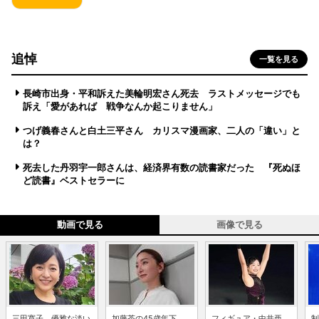
追悼
一覧を見る
長崎市出身・平和訴えた美輪明宏さん死去 ラストメッセージでも
訴え「愛があれば 戦争なんか起こりません」
つげ義春さんと白土三平さん カリスマ漫画家、二人の「違い」と
は？
死去した丹羽宇一郎さんは、経済界有数の読書家だった 『死ぬほ
ど読書』ベストセラーに
動画で見る
画像で見る
三田寛子、優雅な淡い
加藤茶の45歳年下
フィギュア・中井亜
制