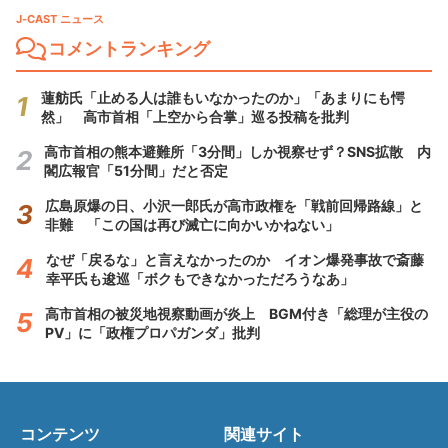
J-CAST ニュース
コメントランキング
蓮舫氏「止める人は誰もいなかったのか」「あまりにも愕
然」 高市首相「上空から合掌」巡る投稿を批判
高市首相の熊本避難所「3分間」しか視察せず？SNS拡散 内
閣広報官「51分間」だと否定
広島原爆の日、小沢一郎氏が高市政権を「戦前回帰路線」と
非難 「この国は再び滅亡に向かいかねない」
なぜ「戻るな」と言えなかったのか イオン爆発事故で斎藤
幸平氏も逡巡「ボクもできなかっただろうなあ」
高市首相の被災地視察動画が炎上 BGM付き「総理が主役の
PV」に「政権プロパガンダ」批判
コンテンツ
関連サイト