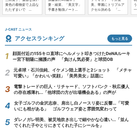
黄色の着物姿で上品な
妻・綾菜、「美文字」
美、華麗にトリプルア
う
たたずまいで ...
手書き勉強ノート...
クセル決める 「...
一
J-CAST ニュース
アクセスランキング
もっと見る
顔面付近の155キロ直球にヘルメット叩きつけたDeNAルーキ
ー宮下朝陽に擁護の声 「負けん気必要」と球団OB
元卓球・石川佳純、イケメン陸上選手と2ショット 「メチャ
可愛い」「かわいい笑顔」「美男美女」話題に
電撃トレードの巨人・リチャード、ソフトバンク・秋広優人
の存在感薄れ...「他球団の方が出場機会ある」の声が
女子ゴルフの金沢志奈、肩出し白ノースリ姿に反響...「可愛
いにも程がある」 ゴルフウェア姿と雰囲気変わって
ダレノガレ明美、被災地炊き出しで細やかな心遣い...「並ん
でくれた子やとりにきてくれた子にシールを」