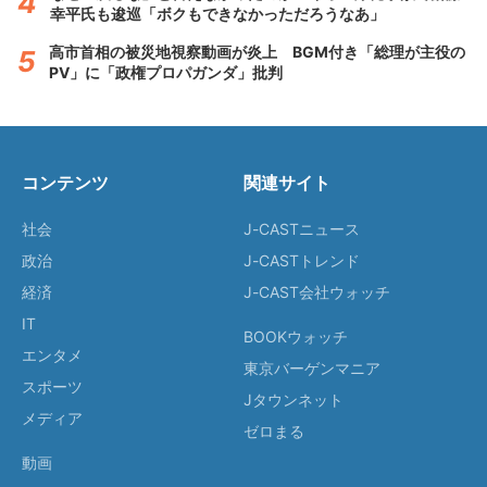
幸平氏も逡巡「ボクもできなかっただろうなあ」
高市首相の被災地視察動画が炎上 BGM付き「総理が主役の
PV」に「政権プロパガンダ」批判
コンテンツ
関連サイト
社会
J-CASTニュース
政治
J-CASTトレンド
経済
J-CAST会社ウォッチ
IT
BOOKウォッチ
エンタメ
東京バーゲンマニア
スポーツ
Jタウンネット
メディア
ゼロまる
動画