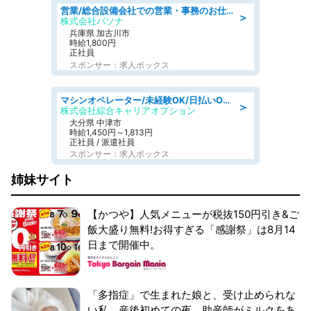
営業/総合設備会社での営業・事務のお仕事/即日勤務可/車通勤可/営業/営業事務
＞
株式会社パソナ
兵庫県 加古川市
時給1,800円
正社員
スポンサー：求人ボックス
マシンオペレーター/未経験OK/日払いOK/寮費無料/交替制/20・30・40代活躍中
＞
株式会社綜合キャリアオプション
大分県 中津市
時給1,450円～1,813円
正社員 / 派遣社員
スポンサー：求人ボックス
姉妹サイト
【かつや】人気メニューが税抜150円引き&ご
飯大盛り無料!お得すぎる「感謝祭」は8月14
日まで開催中。
「多指症」で生まれた娘と、受け止められな
い私。産後初めての夜、助産師がミルクをあ