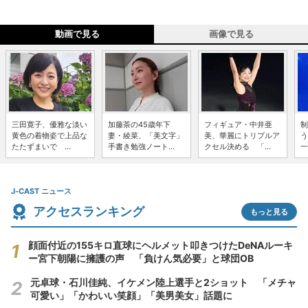
動画で見る
画像で見る
三田寛子、優雅な淡い
加藤茶の45歳年下
フィギュア・中井亜
制
黄色の着物姿で上品な
妻・綾菜、「美文字」
美、華麗にトリプルア
う
たたずまいで ...
手書き勉強ノート...
クセル決める 「...
一
J-CAST ニュース
アクセスランキング
もっと見る
顔面付近の155キロ直球にヘルメット叩きつけたDeNAルーキ
ー宮下朝陽に擁護の声 「負けん気必要」と球団OB
元卓球・石川佳純、イケメン陸上選手と2ショット 「メチャ
可愛い」「かわいい笑顔」「美男美女」話題に