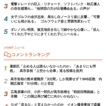
電撃トレードの巨人・リチャード、ソフトバンク・秋広優人
の存在感薄れ...「他球団の方が出場機会ある」の声が
女子ゴルフの金沢志奈、肩出し白ノースリ姿に反響...「可愛
いにも程がある」 ゴルフウェア姿と雰囲気変わって
ダレノガレ明美、被災地炊き出しで細やかな心遣い...「並ん
でくれた子やとりにきてくれた子にシールを」
J-CAST ニュース
コメントランキング
蓮舫氏「止める人は誰もいなかったのか」「あまりにも愕
然」 高市首相「上空から合掌」巡る投稿を批判
高市首相の熊本避難所「3分間」しか視察せず？SNS拡散 内
閣広報官「51分間」だと否定
広島原爆の日、小沢一郎氏が高市政権を「戦前回帰路線」と
非難 「この国は再び滅亡に向かいかねない」
なぜ「戻るな」と言えなかったのか イオン爆発事故で斎藤