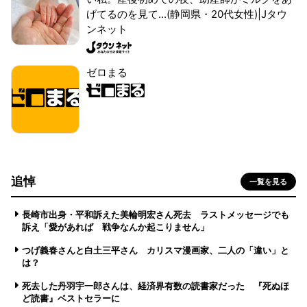
げてるのを見て...(静岡県・20代女性)|Jタウ
ンネット
ゼロまる
追悼
一覧を見る
長崎市出身・平和訴えた美輪明宏さん死去 ラストメッセージでも
訴え「愛があれば 戦争なんか起こりません」
つげ義春さんと白土三平さん カリスマ漫画家、二人の「違い」と
は？
死去した丹羽宇一郎さんは、経済界有数の読書家だった 『死ぬほ
ど読書』ベストセラーに