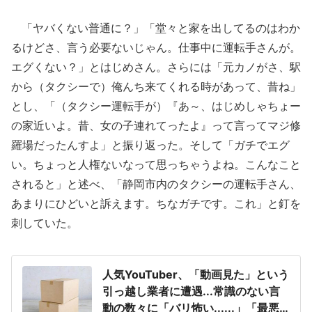
「ヤバくない普通に？」「堂々と家を出してるのはわか
るけどさ、言う必要ないじゃん。仕事中に運転手さんが。
エグくない？」とはじめさん。さらには「元カノがさ、駅
から（タクシーで）俺んち来てくれる時があって、昔ね」
とし、「（タクシー運転手が）『あ～、はじめしゃちょー
の家近いよ。昔、女の子連れてったよ』って言ってマジ修
羅場だったんすよ」と振り返った。そして「ガチでエグ
い。ちょっと人権ないなって思っちゃうよね。こんなこと
されると」と述べ、「静岡市内のタクシーの運転手さん、
あまりにひどいと訴えます。ちなガチです。これ」と釘を
刺していた。
人気YouTuber、「動画見た」という
引っ越し業者に遭遇...常識のない言
動の数々に「バリ怖い......」「最悪