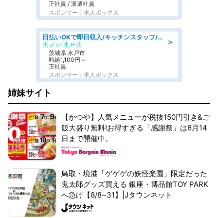
正社員 / 派遣社員
スポンサー：求人ボックス
日払いOKで即日収入/キッチンスタッフ/「原付免許必須」デリバリー業務など、自己成長可能な幅広い仕事に挑戦!髪型自由&ピアス・ネイルOK/茨城県/水戸市
＞
肉メシ 水戸店
茨城県 水戸市
時給1,100円～
正社員
スポンサー：求人ボックス
姉妹サイト
【かつや】人気メニューが税抜150円引き&ご
飯大盛り無料!お得すぎる「感謝祭」は8月14
日まで開催中。
鳥取・境港「ゲゲゲの妖怪楽園」限定だった
鬼太郎グッズ買える 銀座・博品館TOY PARK
へ急げ【8/8~31】|Jタウンネット