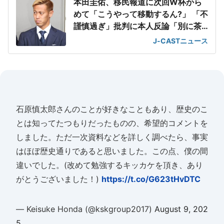
本田圭佑、移民報道に次回W杯から
めて「こうやって移動するん?」 「不
謹慎過ぎ」批判に本人反論「別に茶
化してない」
J-CASTニュース
石原慎太郎さんのことが好きなこともあり、歴史のこ
とは知ってたつもりだったものの、希望的コメントを
しました。ただ一次資料などを詳しく調べたら、事実
はほぼ歴史通りであると思いました。この点、僕の間
違いでした。(改めて勉強するキッカケを頂き、あり
がとうございました！)
https://t.co/G623tHvDTC
— Keisuke Honda (@kskgroup2017)
August 9, 202
5