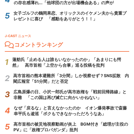
の存在感薄れ...「他球団の方が出場機会ある」の声が
女子ゴルフの鶴岡果恋、オリックスのイケメン夫から貴重プ
レゼントに喜び 「感動をありがとう！！」
J-CAST ニュース
コメントランキング
蓮舫氏「止める人は誰もいなかったのか」「あまりにも愕
然」 高市首相「上空から合掌」巡る投稿を批判
高市首相の熊本避難所「3分間」しか視察せず？SNS拡散 内
閣広報官「51分間」だと否定
広島原爆の日、小沢一郎氏が高市政権を「戦前回帰路線」と
非難 「この国は再び滅亡に向かいかねない」
なぜ「戻るな」と言えなかったのか イオン爆発事故で斎藤
幸平氏も逡巡「ボクもできなかっただろうなあ」
高市首相の被災地視察動画が炎上 BGM付き「総理が主役の
PV」に「政権プロパガンダ」批判