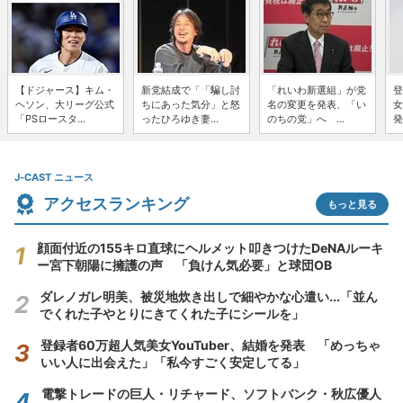
【ドジャース】キム・
新党結成で「「騙し討
「れいわ新選組」が党
登
ヘソン、大リーグ公式
ちにあった気分」と怒
名の変更を発表、「い
女
「PSロースタ...
ったひろゆき妻...
のちの党」へ ...
発
J-CAST ニュース
アクセスランキング
もっと見る
顔面付近の155キロ直球にヘルメット叩きつけたDeNAルーキ
ー宮下朝陽に擁護の声 「負けん気必要」と球団OB
ダレノガレ明美、被災地炊き出しで細やかな心遣い...「並ん
でくれた子やとりにきてくれた子にシールを」
登録者60万超人気美女YouTuber、結婚を発表 「めっちゃ
いい人に出会えた」「私今すごく安定してる」
電撃トレードの巨人・リチャード、ソフトバンク・秋広優人