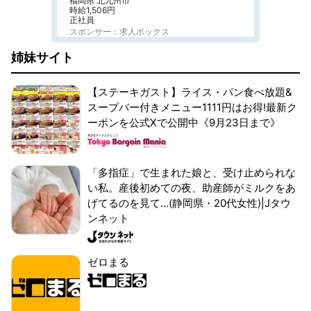
福岡県 北九州市
時給1,506円
正社員
スポンサー：求人ボックス
姉妹サイト
【ステーキガスト】ライス・パン食べ放題&
スープバー付きメニュー1111円はお得!最新ク
ーポンを公式Xで公開中《9月23日まで》
「多指症」で生まれた娘と、受け止められな
い私。産後初めての夜、助産師がミルクをあ
げてるのを見て...(静岡県・20代女性)|Jタウ
ンネット
ゼロまる