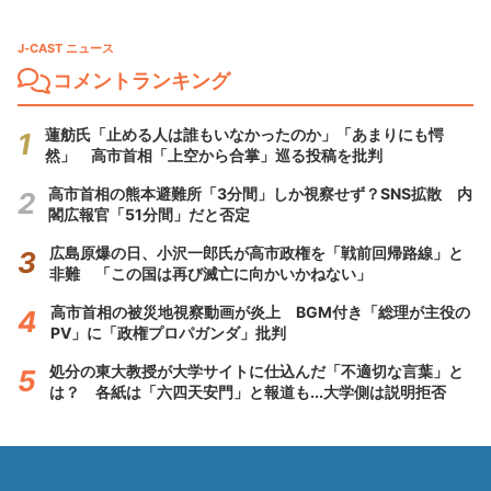
J-CAST ニュース
コメントランキング
蓮舫氏「止める人は誰もいなかったのか」「あまりにも愕
然」 高市首相「上空から合掌」巡る投稿を批判
高市首相の熊本避難所「3分間」しか視察せず？SNS拡散 内
閣広報官「51分間」だと否定
広島原爆の日、小沢一郎氏が高市政権を「戦前回帰路線」と
非難 「この国は再び滅亡に向かいかねない」
高市首相の被災地視察動画が炎上 BGM付き「総理が主役の
PV」に「政権プロパガンダ」批判
処分の東大教授が大学サイトに仕込んだ「不適切な言葉」と
は？ 各紙は「六四天安門」と報道も...大学側は説明拒否