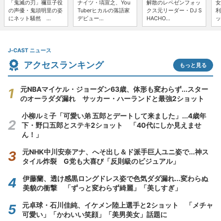
「鬼滅の刃」禰豆子役
ナイツ・塙宣之、You
解散のレペゼンフォッ
女
の声優・鬼頭明里の姿
Tuberヒカルの落語家
クス元リーダー・DJ S
利
にネット騒然 ...
デビュー...
HACHO...
ッ
J-CAST ニュース
アクセスランキング
もっと見る
元NBAマイケル・ジョーダン63歳、体形も変わらず...スター
のオーラダダ漏れ サッカー・ハーランドと最強2ショット
小柳ルミ子「可愛い弟 五郎とデートして来ました」...4歳年
下・野口五郎とステキ2ショット 「40代にしか見えませ
ん！」
元NHK中川安奈アナ、へそ出し＆ド派手巨人ユニ姿で...神ス
タイル炸裂 G党も大喜び「反則級のビジュアル」
伊藤蘭、透け感黒ロングドレス姿で色気ダダ漏れ...変わらぬ
美貌の衝撃 「ずっと変わらず綺麗」「美しすぎ」
元卓球・石川佳純、イケメン陸上選手と2ショット 「メチャ
可愛い」「かわいい笑顔」「美男美女」話題に