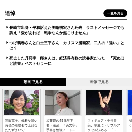
追悼
一覧を見る
長崎市出身・平和訴えた美輪明宏さん死去 ラストメッセージでも
訴え「愛があれば 戦争なんか起こりません」
つげ義春さんと白土三平さん カリスマ漫画家、二人の「違い」と
は？
死去した丹羽宇一郎さんは、経済界有数の読書家だった 『死ぬほ
ど読書』ベストセラーに
動画で見る
画像で見る
三田寛子、優雅な淡い
加藤茶の45歳年下
フィギュア・中井亜
制
黄色の着物姿で上品な
妻・綾菜、「美文字」
美、華麗にトリプルア
う
たたずまいで ...
手書き勉強ノート...
クセル決める 「...
一