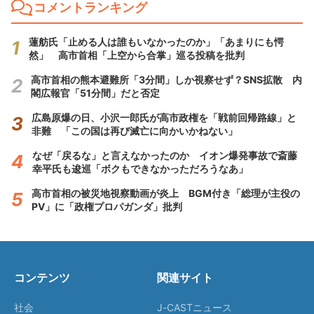
コメントランキング
蓮舫氏「止める人は誰もいなかったのか」「あまりにも愕
然」 高市首相「上空から合掌」巡る投稿を批判
高市首相の熊本避難所「3分間」しか視察せず？SNS拡散 内
閣広報官「51分間」だと否定
広島原爆の日、小沢一郎氏が高市政権を「戦前回帰路線」と
非難 「この国は再び滅亡に向かいかねない」
なぜ「戻るな」と言えなかったのか イオン爆発事故で斎藤
幸平氏も逡巡「ボクもできなかっただろうなあ」
高市首相の被災地視察動画が炎上 BGM付き「総理が主役の
PV」に「政権プロパガンダ」批判
コンテンツ
関連サイト
社会
J-CASTニュース