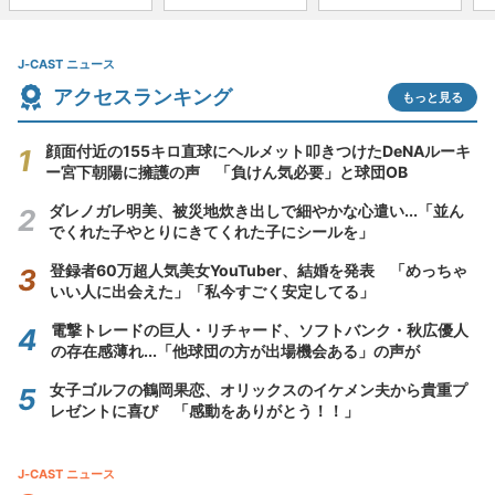
J-CAST ニュース
アクセスランキング
もっと見る
顔面付近の155キロ直球にヘルメット叩きつけたDeNAルーキ
ー宮下朝陽に擁護の声 「負けん気必要」と球団OB
ダレノガレ明美、被災地炊き出しで細やかな心遣い...「並ん
でくれた子やとりにきてくれた子にシールを」
登録者60万超人気美女YouTuber、結婚を発表 「めっちゃ
いい人に出会えた」「私今すごく安定してる」
電撃トレードの巨人・リチャード、ソフトバンク・秋広優人
の存在感薄れ...「他球団の方が出場機会ある」の声が
女子ゴルフの鶴岡果恋、オリックスのイケメン夫から貴重プ
レゼントに喜び 「感動をありがとう！！」
J-CAST ニュース