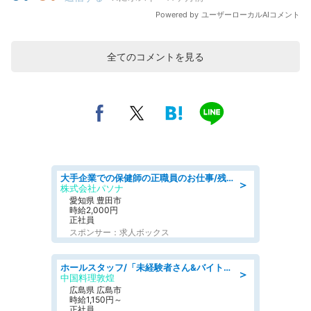
全てのコメントを見る
大手企業での保健師の正職員のお仕事/残業なし/要資格:保健師
＞
株式会社パソナ
愛知県 豊田市
時給2,000円
正社員
スポンサー：求人ボックス
ホールスタッフ/「未経験者さん&バイトデビューも大歓迎」残業ほぼなし×1日3時間〜勤務OK!フォロー体制も充実/広島県/広島市南区
＞
中国料理敦煌
広島県 広島市
時給1,150円～
正社員