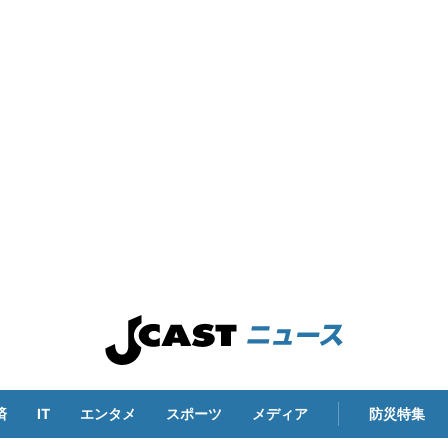
済
IT
エンタメ
スポーツ
メディア
防災特集