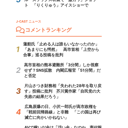
ト 「りくりゅう」アイスショーで
J-CAST ニュース
コメントランキング
蓮舫氏「止める人は誰もいなかったのか」
「あまりにも愕然」 高市首相「上空から
合掌」巡る投稿を批判
高市首相の熊本避難所「3分間」しか視察
せず？SNS拡散 内閣広報官「51分間」だ
と否定
片山さつき財務相「失われた28年を取り戻
す」投稿に批判 芥川賞作家「自民党の大
失政の結果だろう」
広島原爆の日、小沢一郎氏が高市政権を
「戦前回帰路線」と非難 「この国は再び
滅亡に向かいかねない」
AVで稼いだ金は「汚い金」なのか 寄付報