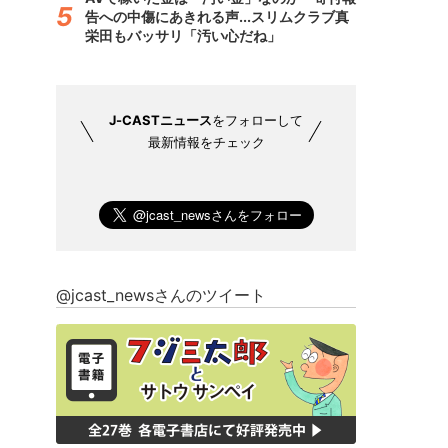
告への中傷にあきれる声...スリムクラブ真
栄田もバッサリ「汚い心だね」
J-CASTニュース
をフォローして
最新情報をチェック
@jcast_newsさんのツイート