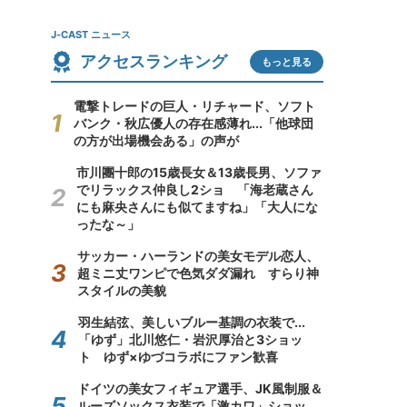
J-CAST ニュース
アクセスランキング
もっと見る
電撃トレードの巨人・リチャード、ソフト
バンク・秋広優人の存在感薄れ...「他球団
の方が出場機会ある」の声が
市川團十郎の15歳長女＆13歳長男、ソファ
でリラックス仲良し2ショ 「海老蔵さん
にも麻央さんにも似てますね」「大人にな
ったな～」
サッカー・ハーランドの美女モデル恋人、
超ミニ丈ワンピで色気ダダ漏れ すらり神
スタイルの美貌
羽生結弦、美しいブルー基調の衣装で...
「ゆず」北川悠仁・岩沢厚治と3ショッ
ト ゆず×ゆづコラボにファン歓喜
ドイツの美女フィギュア選手、JK風制服＆
ルーズソックス衣装で「激カワ」ショッ