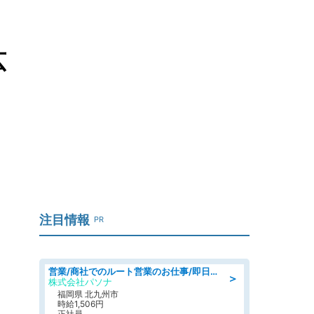
広
注目情報
PR
営業/商社でのルート営業のお仕事/即日勤務可/車通勤可/営業
＞
株式会社パソナ
福岡県 北九州市
時給1,506円
正社員