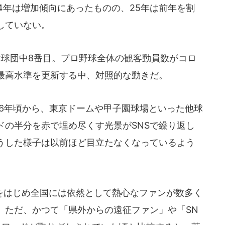
24年は増加傾向にあったものの、25年は前年を割
していない。
2球団中8番目。プロ野球全体の観客動員数がコロ
最高水準を更新する中、対照的な動きだ。
6年頃から、東京ドームや甲子園球場といった他球
ドの半分を赤で埋め尽くす光景がSNSで繰り返し
うした様子は以前ほど目立たなくなっているよう
はじめ全国には依然として熱心なファンが数多く
。ただ、かつて「県外からの遠征ファン」や「SN