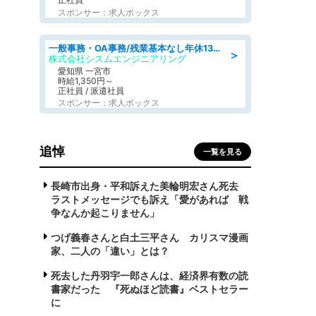
スポンサー：求人ボックス
一般事務・OA事務/残業基本なし年休130日社保完備の一般・調達事務
＞
株式会社シスムエンジニアリング
愛知県 一宮市
時給1,350円～
正社員 / 派遣社員
スポンサー：求人ボックス
追悼
一覧を見る
長崎市出身・平和訴えた美輪明宏さん死去
ラストメッセージでも訴え「愛があれば 戦
争なんか起こりません」
つげ義春さんと白土三平さん カリスマ漫画
家、二人の「違い」とは？
死去した丹羽宇一郎さんは、経済界有数の読
書家だった 『死ぬほど読書』ベストセラー
に