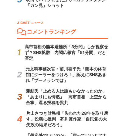
「ガン見」ショット
J-CAST ニュース
コメントランキング
高市首相の熊本避難所「3分間」しか視察せ
ず？SNS拡散 内閣広報官「51分間」だと
否定
元文科事務次官・前川喜平氏「熊本の体育
館にクーラーをつけろ！」訴えにSNSあき
れ「ブーメランでは」
蓮舫氏「止める人は誰もいなかったのか」
「あまりにも愕然」 高市首相「上空から
合掌」巡る投稿を批判
片山さつき財務相「失われた28年を取り戻
す」投稿に批判 芥川賞作家「自民党の大
失政の結果だろう」
「想定外でいいのか」「戻っていいとアナ