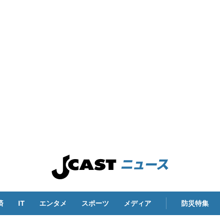
済
IT
エンタメ
スポーツ
メディア
防災特集