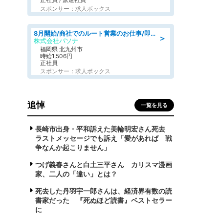
スポンサー：求人ボックス
8月開始/商社でのルート営業のお仕事/即日勤務可/車通勤可/営業
＞
株式会社パソナ
福岡県 北九州市
時給1,506円
正社員
スポンサー：求人ボックス
追悼
一覧を見る
長崎市出身・平和訴えた美輪明宏さん死去
ラストメッセージでも訴え「愛があれば 戦
争なんか起こりません」
つげ義春さんと白土三平さん カリスマ漫画
家、二人の「違い」とは？
死去した丹羽宇一郎さんは、経済界有数の読
書家だった 『死ぬほど読書』ベストセラー
に