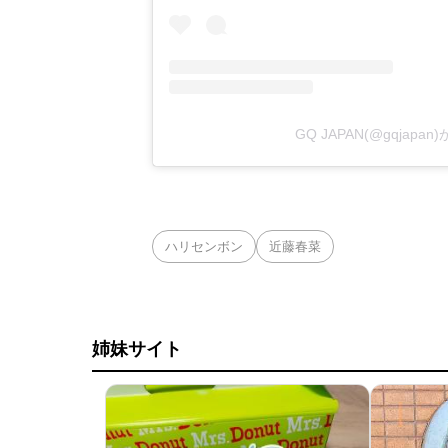
GQ JAPAN(@gqjap
ハリセンボン
近藤春菜
姉妹サイト