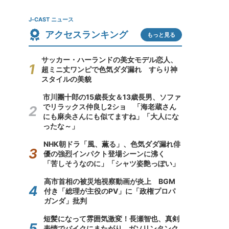
J-CAST ニュース
アクセスランキング
もっと見る
サッカー・ハーランドの美女モデル恋人、
超ミニ丈ワンピで色気ダダ漏れ すらり神
スタイルの美貌
市川團十郎の15歳長女＆13歳長男、ソファ
でリラックス仲良し2ショ 「海老蔵さん
にも麻央さんにも似てますね」「大人にな
ったな～」
NHK朝ドラ「風、薫る」、色気ダダ漏れ俳
優の強烈インパクト登場シーンに沸く
「苦しそうなのに」「シャツ姿艶っぽい」
高市首相の被災地視察動画が炎上 BGM
付き「総理が主役のPV」に「政権プロパ
ガンダ」批判
短髪になって雰囲気激変！長瀬智也、真剣
表情でバイクにまたがり...ガソリンタンク