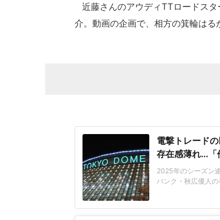
近藤さんのアウディTTロードスター
介。動画の企画で、相方の箕輪はる
電撃トレードの
存在感薄れ..
2025年のシーズ
バンク・秋広優人の
いリチャードはソフ
いた長打力を評価さ
移籍。阿部慎之助前監