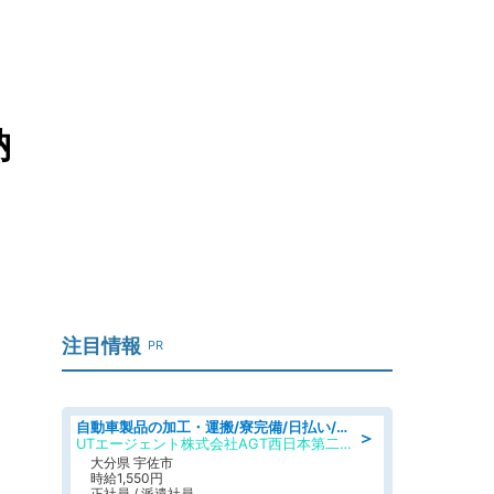
納
注目情報
PR
自動車製品の加工・運搬/寮完備/日払い/工場・製造
＞
UTエージェント株式会社AGT西日本第二CU
大分県 宇佐市
時給1,550円
正社員 / 派遣社員