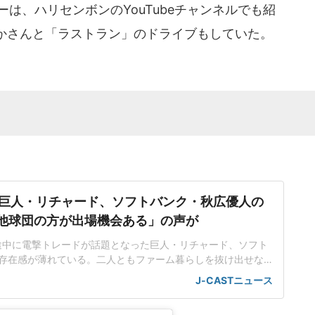
は、ハリセンボンのYouTubeチャンネルでも紹
かさんと「ラストラン」のドライブもしていた。
巨人・リチャード、ソフトバンク・秋広優人の
.「他球団の方が出場機会ある」の声が
ン途中に電撃トレードが話題となった巨人・リチャード、ソフト
存在感が薄れている。二人ともファーム暮らしを抜け出せな
トバンク在籍時にウエスタン・リーグで5年連続本塁打王に輝
J-CASTニュース
れ、秋広優人、大江竜聖と2対1のトレードで25年5月に巨人に
督の期待は大きく、77試合出場で打率.211、11本塁打、39