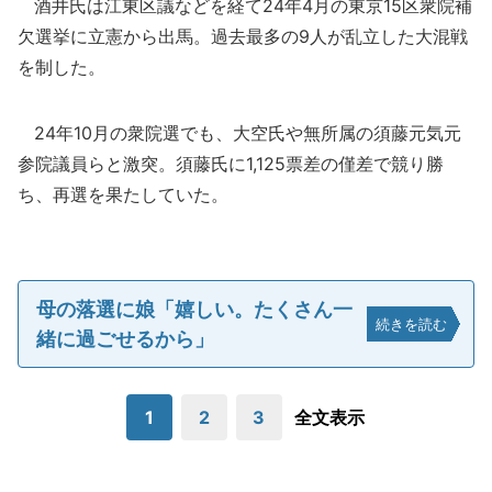
酒井氏は江東区議などを経て24年4月の東京15区衆院補
欠選挙に立憲から出馬。過去最多の9人が乱立した大混戦
を制した。
24年10月の衆院選でも、大空氏や無所属の須藤元気元
参院議員らと激突。須藤氏に1,125票差の僅差で競り勝
ち、再選を果たしていた。
母の落選に娘「嬉しい。たくさん一
続きを読む
緒に過ごせるから」
1
2
3
全文表示