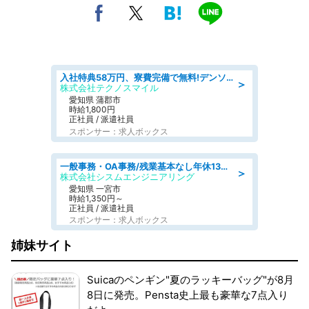
入社特典58万円、寮費完備で無料!デンソーで働こう!自動車工場で小型部品の検査業務 denso aichi
＞
株式会社テクノスマイル
愛知県 蒲郡市
時給1,800円
正社員 / 派遣社員
スポンサー：求人ボックス
一般事務・OA事務/残業基本なし年休130日社保完備の一般・調達事務
＞
株式会社シスムエンジニアリング
愛知県 一宮市
時給1,350円～
正社員 / 派遣社員
スポンサー：求人ボックス
姉妹サイト
Suicaのペンギン"夏のラッキーバッグ"が8月
8日に発売。Pensta史上最も豪華な7点入り