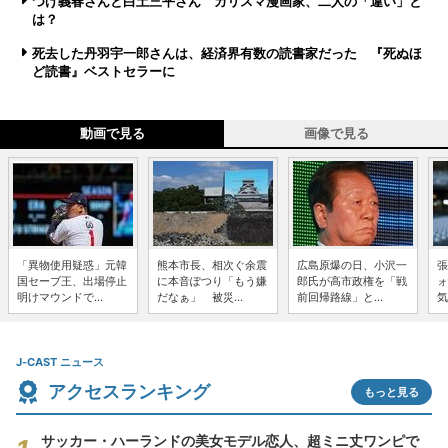
つげ義春さんと白土三平さん カリスマ漫画家、二人の「違い」と
は？
死去した丹羽宇一郎さんは、経済界有数の読書家だった 『死ぬほ
ど読書』ベストセラーに
動画で見る
画像で見る
「異物使用疑惑」元韓
熊本市長、相次ぐ余震
広島原爆の日、小沢一
張
国セーブ王、出場停止
に本音ぽつり「もう嫌
郎氏が高市政権を「戦
ォ
明けマウンドで...
だなぁ」 被災...
前回帰路線」と...
気
J-CAST ニュース
アクセスランキング
もっと見る
サッカー・ハーランドの美女モデル恋人、超ミニ丈ワンピで