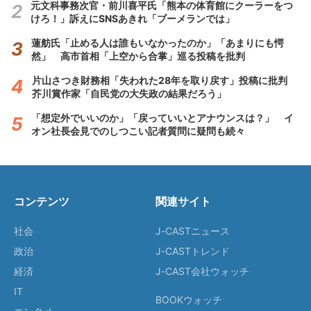
元文科事務次官・前川喜平氏「熊本の体育館にクーラーをつ
けろ！」訴えにSNSあきれ「ブーメランでは」
蓮舫氏「止める人は誰もいなかったのか」「あまりにも愕
然」 高市首相「上空から合掌」巡る投稿を批判
片山さつき財務相「失われた28年を取り戻す」投稿に批判
芥川賞作家「自民党の大失政の結果だろう」
「想定外でいいのか」「戻っていいとアナウンスは？」 イ
オン社長会見でのしつこい記者質問に疑問も続々
コンテンツ
関連サイト
社会
J-CASTニュース
政治
J-CASTトレンド
経済
J-CAST会社ウォッチ
IT
BOOKウォッチ