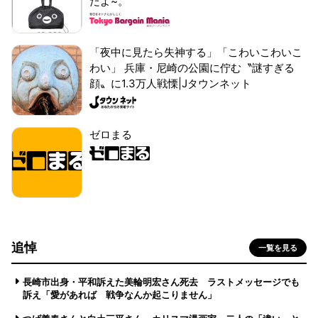
だよ~。
「夜中に見たら失神する」「こわいこわいこ
わい」 兵庫・尼崎の公園に佇む〝謎すぎる
顔〟に1.3万人戦慄|Jタウンネット
ゼロまる
追悼
一覧を見る
長崎市出身・平和訴えた美輪明宏さん死去 ラストメッセージでも
訴え「愛があれば 戦争なんか起こりません」