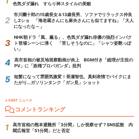
色気ダダ漏れ すらり神スタイルの美貌
市川團十郎の15歳長女＆13歳長男、ソファでリラックス仲良
し2ショ 「海老蔵さんにも麻央さんにも似てますね」「大人
になったな～」
NHK朝ドラ「風、薫る」、色気ダダ漏れ俳優の強烈インパク
ト登場シーンに沸く 「苦しそうなのに」「シャツ姿艶っぽ
い」
高市首相の被災地視察動画が炎上 BGM付き「総理が主役の
PV」に「政権プロパガンダ」批判
短髪になって雰囲気激変！長瀬智也、真剣表情でバイクにま
たがり...ガソリンタンク「ガン見」ショット
J-CAST ニュース
コメントランキング
高市首相の熊本避難所「3分間」しか視察せず？SNS拡散 内
閣広報官「51分間」だと否定