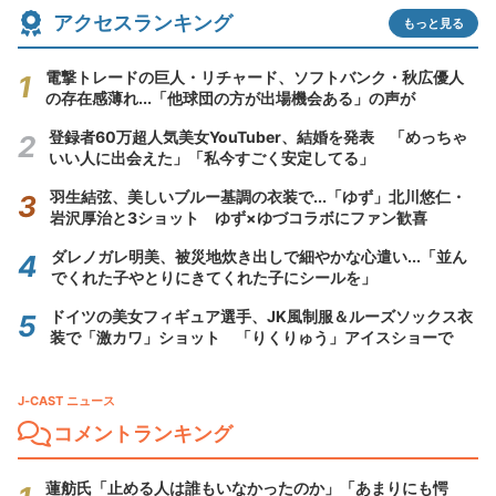
アクセスランキング
もっと見る
電撃トレードの巨人・リチャード、ソフトバンク・秋広優人
の存在感薄れ...「他球団の方が出場機会ある」の声が
登録者60万超人気美女YouTuber、結婚を発表 「めっちゃ
いい人に出会えた」「私今すごく安定してる」
羽生結弦、美しいブルー基調の衣装で...「ゆず」北川悠仁・
岩沢厚治と3ショット ゆず×ゆづコラボにファン歓喜
ダレノガレ明美、被災地炊き出しで細やかな心遣い...「並ん
でくれた子やとりにきてくれた子にシールを」
ドイツの美女フィギュア選手、JK風制服＆ルーズソックス衣
装で「激カワ」ショット 「りくりゅう」アイスショーで
J-CAST ニュース
コメントランキング
蓮舫氏「止める人は誰もいなかったのか」「あまりにも愕