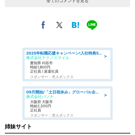
全てのコメントを見る
2025年転職応援キャンペーン!入社特典58万円/デンソーで働こう!自動車工場で小型部品の検査業務 denso aichi
＞
株式会社テクノスマイル
愛知県 刈谷市
時給1,800円
正社員 / 派遣社員
スポンサー：求人ボックス
09月開始/「土日祝休み」グローバル企業での産業保健のお仕事/保健師/高時給/残業なし/服装自由
＞
株式会社パソナ
大阪府 大阪市
時給2,300円
正社員
スポンサー：求人ボックス
姉妹サイト