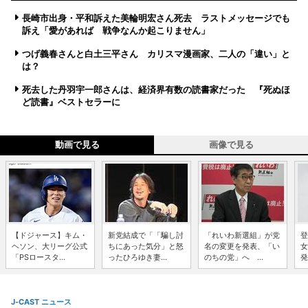
長崎市出身・平和訴えた美輪明宏さん死去 ラストメッセージでも
訴え「愛があれば 戦争なんか起こりません」
つげ義春さんと白土三平さん カリスマ漫画家、二人の「違い」と
は？
死去した丹羽宇一郎さんは、経済界有数の読書家だった 『死ぬほ
ど読書』ベストセラーに
動画で見る
画像で見る
【ドジャース】キム・
新党結成で「「騙し討
「れいわ新選組」が党
登
ヘソン、大リーグ公式
ちにあった気分」と怒
名の変更を発表、「い
女
「PSロースタ...
ったひろゆき妻...
のちの党」へ ...
発
J-CAST ニュース