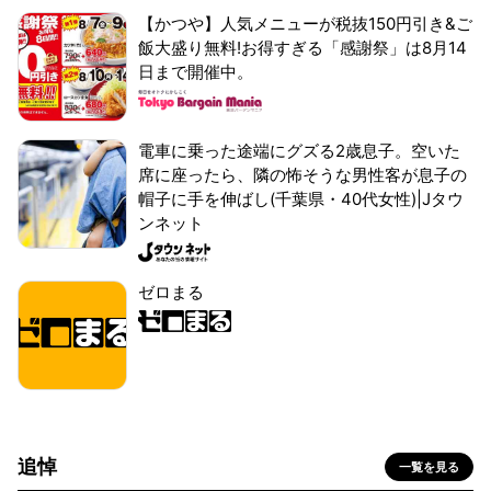
【かつや】人気メニューが税抜150円引き&ご
飯大盛り無料!お得すぎる「感謝祭」は8月14
日まで開催中。
電車に乗った途端にグズる2歳息子。空いた
席に座ったら、隣の怖そうな男性客が息子の
帽子に手を伸ばし(千葉県・40代女性)|Jタウ
ンネット
ゼロまる
追悼
一覧を見る