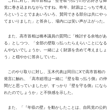
これに対し、高市首相は「壁を取っ払うのがお好きな御
党に巻き込まれながらですね、昨年、財源はこっちで考え
ろということでまあいろいろ、賛同できる部分は共にやっ
てまいりました」と答弁し、場内には笑い声が上がった。
また、高市首相は橋本議員の質問に「検討する余地があ
る」としつつ、「全部の壁取っ払ったらえらいことになる
んやないでしょうか。一緒によく財源を含めて考えましょ
う」と穏やかに答弁していた。
このやり取りに対し、玉木代表は同日にXで高市首相の
発言に触れ、「高市総理は一緒に『壁を取っ払う側』の仲
間だと思っていましたが、すっかり『壁を守る側』になら
れたのでしょうか」と不快感を示した。
また、「『年収の壁』を動かしたことは、自民党の公約