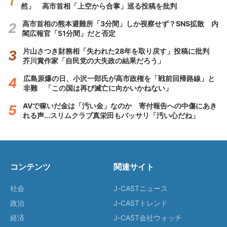
然」 高市首相「上空から合掌」巡る投稿を批判
高市首相の熊本避難所「3分間」しか視察せず？SNS拡散 内
閣広報官「51分間」だと否定
片山さつき財務相「失われた28年を取り戻す」投稿に批判
芥川賞作家「自民党の大失政の結果だろう」
広島原爆の日、小沢一郎氏が高市政権を「戦前回帰路線」と
非難 「この国は再び滅亡に向かいかねない」
AVで稼いだ金は「汚い金」なのか 寄付報告への中傷にあき
れる声...スリムクラブ真栄田もバッサリ「汚い心だね」
コンテンツ
関連サイト
社会
J-CASTニュース
政治
J-CASTトレンド
経済
J-CAST会社ウォッチ