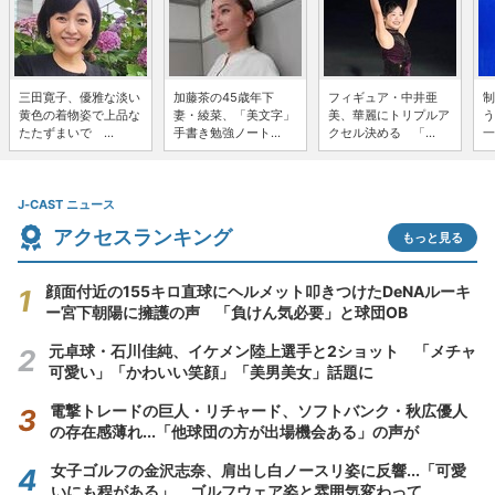
三田寛子、優雅な淡い
加藤茶の45歳年下
フィギュア・中井亜
制
黄色の着物姿で上品な
妻・綾菜、「美文字」
美、華麗にトリプルア
う
たたずまいで ...
手書き勉強ノート...
クセル決める 「...
一
J-CAST ニュース
アクセスランキング
もっと見る
顔面付近の155キロ直球にヘルメット叩きつけたDeNAルーキ
ー宮下朝陽に擁護の声 「負けん気必要」と球団OB
元卓球・石川佳純、イケメン陸上選手と2ショット 「メチャ
可愛い」「かわいい笑顔」「美男美女」話題に
電撃トレードの巨人・リチャード、ソフトバンク・秋広優人
の存在感薄れ...「他球団の方が出場機会ある」の声が
女子ゴルフの金沢志奈、肩出し白ノースリ姿に反響...「可愛
いにも程がある」 ゴルフウェア姿と雰囲気変わって