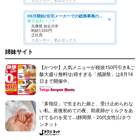
スポンサー：求人ボックス
09月開始/住宅メーカーでの総務事務のお仕事/駅近/車通勤可/一般事務/人事労務
＞
株式会社パソナ
兵庫県 加古川市
時給1,550円
正社員
スポンサー：求人ボックス
姉妹サイト
【かつや】人気メニューが税抜150円引き&ご
飯大盛り無料!お得すぎる「感謝祭」は8月14
日まで開催中。
「多指症」で生まれた娘と、受け止められな
い私。産後初めての夜、助産師がミルクをあ
げてるのを見て...(静岡県・20代女性)|Jタウ
ンネット