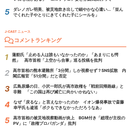
ダレノガレ明美、被災地炊き出しで細やかな心遣い...「並ん
でくれた子やとりにきてくれた子にシールを」
J-CAST ニュース
コメントランキング
蓮舫氏「止める人は誰もいなかったのか」「あまりにも愕
然」 高市首相「上空から合掌」巡る投稿を批判
高市首相の熊本避難所「3分間」しか視察せず？SNS拡散 内
閣広報官「51分間」だと否定
広島原爆の日、小沢一郎氏が高市政権を「戦前回帰路線」と
非難 「この国は再び滅亡に向かいかねない」
なぜ「戻るな」と言えなかったのか イオン爆発事故で斎藤
幸平氏も逡巡「ボクもできなかっただろうなあ」
高市首相の被災地視察動画が炎上 BGM付き「総理が主役の
PV」に「政権プロパガンダ」批判