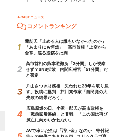
J-CAST ニュース
コメントランキング
蓮舫氏「止める人は誰もいなかったのか」
「あまりにも愕然」 高市首相「上空から
合掌」巡る投稿を批判
高市首相の熊本避難所「3分間」しか視察
せず？SNS拡散 内閣広報官「51分間」だ
と否定
片山さつき財務相「失われた28年を取り戻
す」投稿に批判 芥川賞作家「自民党の大
失政の結果だろう」
広島原爆の日、小沢一郎氏が高市政権を
「戦前回帰路線」と非難 「この国は再び
滅亡に向かいかねない」
AVで稼いだ金は「汚い金」なのか 寄付報
告への中傷にあきれる声...スリムクラブ真