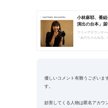
小林麻耶、番組
演出の台本」届
フリーアナウンサーの
「あのちゃんねる」
問題に言及した。表
た過去があったと明
んへの誹謗中傷をし
たくないので番組を
優しいコメント有難うございま
す。
妨害してくる人物は匿名アカウン