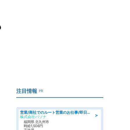
も
注目情報
PR
営業/商社でのルート営業のお仕事/即日勤務可/車通勤可/営業
＞
株式会社パソナ
福岡県 北九州市
時給1,506円
正社員