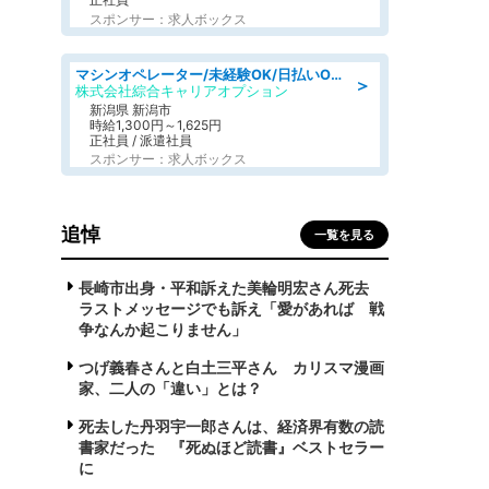
スポンサー：求人ボックス
マシンオペレーター/未経験OK/日払いOK/寮完備/交替制/20・30・40代活躍中
＞
株式会社綜合キャリアオプション
新潟県 新潟市
時給1,300円～1,625円
正社員 / 派遣社員
スポンサー：求人ボックス
追悼
一覧を見る
長崎市出身・平和訴えた美輪明宏さん死去
ラストメッセージでも訴え「愛があれば 戦
争なんか起こりません」
つげ義春さんと白土三平さん カリスマ漫画
家、二人の「違い」とは？
死去した丹羽宇一郎さんは、経済界有数の読
書家だった 『死ぬほど読書』ベストセラー
に