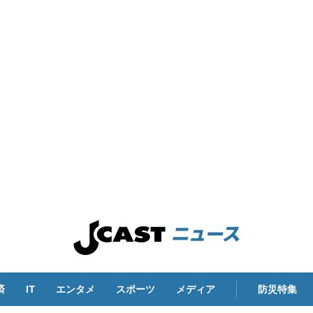
済
IT
エンタメ
スポーツ
メディア
防災特集