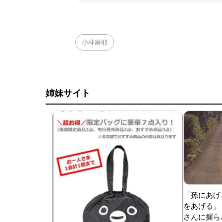
小林麻耶
姉妹サイト
「孫にあげ
をあげる」
さんに握ら