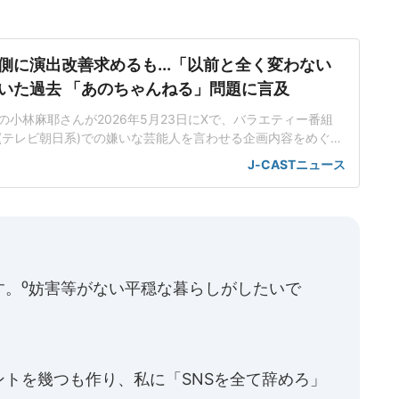
側に演出改善求めるも...「以前と全く変わない
いた過去 「あのちゃんねる」問題に言及
小林麻耶さんが2026年5月23日にXで、バラエティー番組
(テレビ朝日系)での嫌いな芸能人を言わせる企画内容をめぐる
現や演出について番組側に改善を求めるも、改善されなかっ
J-CASTニュース
かした。さらに、問題の渦中にいるタレント・歌手のあのさ
ないよう呼びかけた。あのさんが降板の意向示す「もう続け
降ります」「
す。⁰妨害等がない平穏な暮らしがしたいで
トを幾つも作り、私に「SNSを全て辞めろ」