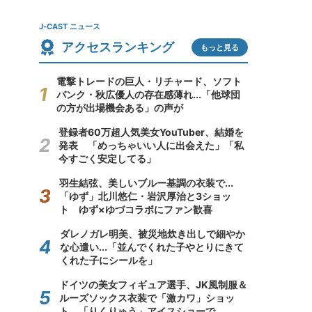
J-CAST ニュース
アクセスランキング
もっと見る
電撃トレードの巨人・リチャード、ソフト
バンク・秋広優人の存在感薄れ...「他球団
の方が出場機会ある」の声が
登録者60万超人気美女YouTuber、結婚を
発表 「めっちゃいい人に出会えた」「私
今すごく安定してる」
羽生結弦、美しいブルー基調の衣装で...
「ゆず」北川悠仁・岩沢厚治と3ショッ
ト ゆず×ゆづコラボにファン歓喜
ダレノガレ明美、被災地炊き出しで細やか
な心遣い...「並んでくれた子やとりにきて
くれた子にシールを」
ドイツの美女フィギュア選手、JK風制服＆
ルーズソックス衣装で「激カワ」ショッ
ト 「りくりゅう」アイスショーで