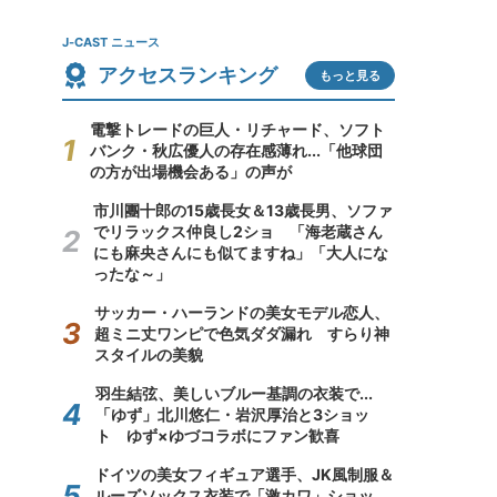
J-CAST ニュース
アクセスランキング
もっと見る
電撃トレードの巨人・リチャード、ソフト
バンク・秋広優人の存在感薄れ...「他球団
の方が出場機会ある」の声が
市川團十郎の15歳長女＆13歳長男、ソファ
でリラックス仲良し2ショ 「海老蔵さん
にも麻央さんにも似てますね」「大人にな
ったな～」
サッカー・ハーランドの美女モデル恋人、
超ミニ丈ワンピで色気ダダ漏れ すらり神
スタイルの美貌
羽生結弦、美しいブルー基調の衣装で...
「ゆず」北川悠仁・岩沢厚治と3ショッ
ト ゆず×ゆづコラボにファン歓喜
ドイツの美女フィギュア選手、JK風制服＆
ルーズソックス衣装で「激カワ」ショッ