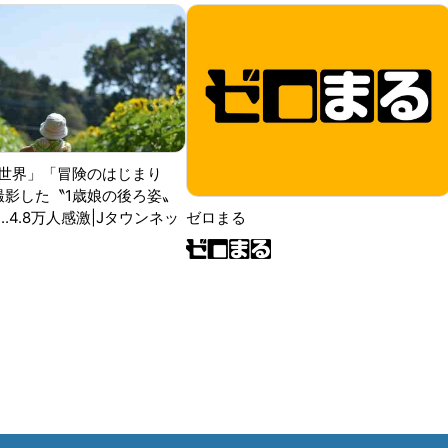
世界」「冒険のはじまり
が撮影した〝1歳娘の後ろ姿〟
ゼロまる
..4.8万人感激|Jタウンネッ