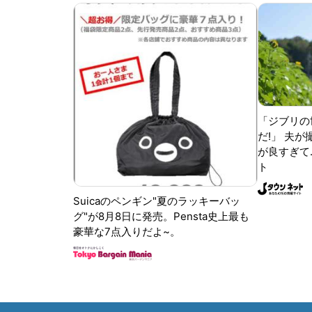
「ジブリの
だ!」 夫
が良すぎて.
ト
Suicaのペンギン"夏のラッキーバッ
グ"が8月8日に発売。Pensta史上最も
豪華な7点入りだよ~。