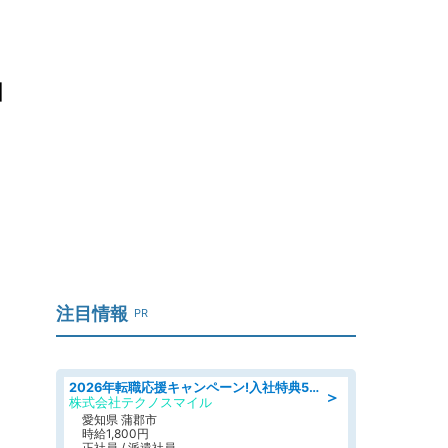
ョ
注目情報
PR
2026年転職応援キャンペーン!入社特典58万円/デンソーで働こう!自動車工場で小型部品の検査業務 denso aichi
＞
株式会社テクノスマイル
愛知県 蒲郡市
時給1,800円
正社員 / 派遣社員