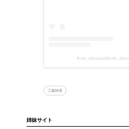
Kudo_shizuka(@kudo_s
工藤静香
姉妹サイト