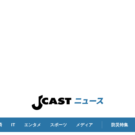
済
IT
エンタメ
スポーツ
メディア
防災特集