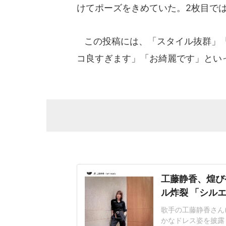
けてポーズをきめていた。2枚目で
この投稿には、「スタイル抜群」「
コ良すぎます」「お綺麗です」とい
工藤静香、煌び
ル炸裂 「シル
歌手の工藤静香さん(
かなドレス姿を披露