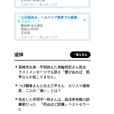
スポンサー：求人ボックス
「土日祝休み」ヘルスケア業界での産業保健師業務/看護師/高時給/未経験OK/要資格:正看護師
＞
株式会社パソナ
愛知県 名古屋市
時給2,300円
正社員
スポンサー：求人ボックス
追悼
一覧を見る
長崎市出身・平和訴えた美輪明宏さん死去
ラストメッセージでも訴え「愛があれば 戦
争なんか起こりません」
つげ義春さんと白土三平さん カリスマ漫画
家、二人の「違い」とは？
死去した丹羽宇一郎さんは、経済界有数の読
書家だった 『死ぬほど読書』ベストセラー
に