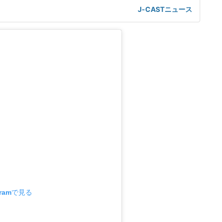
オベーションの中、東京公演をもちまして、プレミアムシン
J-CASTニュース
トツアーが無事に千秋楽を迎えることができました」と報告
たファンに感謝の言葉をつづり、最後もあらためて「このツ
さったすべて
gramで見る