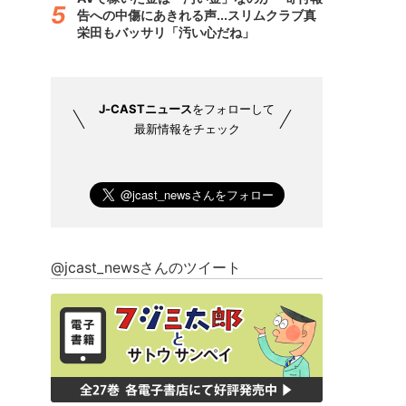
告への中傷にあきれる声...スリムクラブ真
栄田もバッサリ「汚い心だね」
J-CASTニュース
をフォローして
最新情報をチェック
@jcast_newsさんのツイート