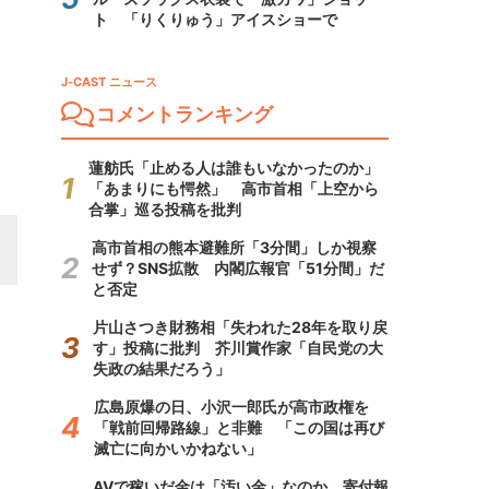
ト 「りくりゅう」アイスショーで
J-CAST ニュース
コメントランキング
蓮舫氏「止める人は誰もいなかったのか」
「あまりにも愕然」 高市首相「上空から
合掌」巡る投稿を批判
高市首相の熊本避難所「3分間」しか視察
せず？SNS拡散 内閣広報官「51分間」だ
と否定
片山さつき財務相「失われた28年を取り戻
す」投稿に批判 芥川賞作家「自民党の大
失政の結果だろう」
広島原爆の日、小沢一郎氏が高市政権を
「戦前回帰路線」と非難 「この国は再び
滅亡に向かいかねない」
AVで稼いだ金は「汚い金」なのか 寄付報