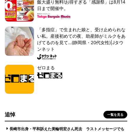
飯大盛り無料!お得すぎる「感謝祭」は8月14
日まで開催中。
「多指症」で生まれた娘と、受け止められな
い私。産後初めての夜、助産師がミルクをあ
げてるのを見て...(静岡県・20代女性)|Jタウ
ンネット
ゼロまる
追悼
一覧を見る
長崎市出身・平和訴えた美輪明宏さん死去 ラストメッセージでも