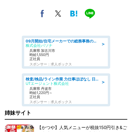
09月開始/住宅メーカーでの総務事務のお仕事/駅近/車通勤可/一般事務/人事労務
＞
株式会社パソナ
兵庫県 加古川市
時給1,550円
正社員
スポンサー：求人ボックス
検査/検品/ライン作業 力仕事ほぼなし 日勤 土日休 未経験歓迎 検品·検査
＞
UTエージェント株式会社
兵庫県 丹波市
時給1,220円～
正社員
スポンサー：求人ボックス
姉妹サイト
【かつや】人気メニューが税抜150円引き&ご