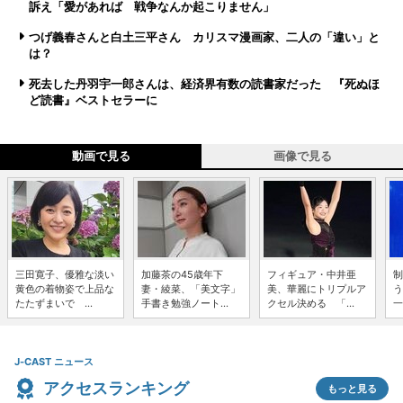
訴え「愛があれば 戦争なんか起こりません」
つげ義春さんと白土三平さん カリスマ漫画家、二人の「違い」と
は？
死去した丹羽宇一郎さんは、経済界有数の読書家だった 『死ぬほ
ど読書』ベストセラーに
動画で見る
画像で見る
三田寛子、優雅な淡い
加藤茶の45歳年下
フィギュア・中井亜
制
黄色の着物姿で上品な
妻・綾菜、「美文字」
美、華麗にトリプルア
う
たたずまいで ...
手書き勉強ノート...
クセル決める 「...
一
J-CAST ニュース
アクセスランキング
もっと見る