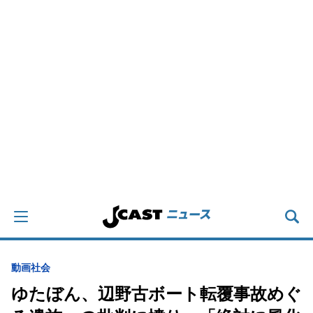
動画
社会
ゆたぼん、辺野古ボート転覆事故めぐ