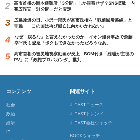
高市首相の熊本避難所「3分間」しか視察せず？SNS拡散 内
閣広報官「51分間」だと否定
広島原爆の日、小沢一郎氏が高市政権を「戦前回帰路線」と
非難 「この国は再び滅亡に向かいかねない」
なぜ「戻るな」と言えなかったのか イオン爆発事故で斎藤
幸平氏も逡巡「ボクもできなかっただろうなあ」
高市首相の被災地視察動画が炎上 BGM付き「総理が主役の
PV」に「政権プロパガンダ」批判
コンテンツ
関連サイト
社会
J-CASTニュース
政治
J-CASTトレンド
経済
J-CAST会社ウォッチ
IT
BOOKウォッチ