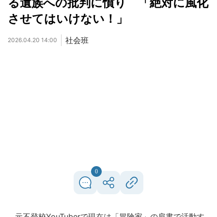
る遺族への批判に憤り 「絶対に風化
させてはいけない！」
社会班
2026.04.20 14:00
0
元不登校YouTuberで現在は「冒険家」の肩書で活動す