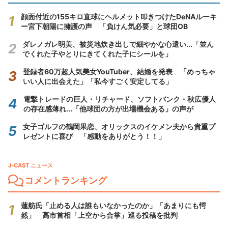
顔面付近の155キロ直球にヘルメット叩きつけたDeNAルーキ
ー宮下朝陽に擁護の声 「負けん気必要」と球団OB
ダレノガレ明美、被災地炊き出しで細やかな心遣い...「並ん
でくれた子やとりにきてくれた子にシールを」
登録者60万超人気美女YouTuber、結婚を発表 「めっちゃ
いい人に出会えた」「私今すごく安定してる」
電撃トレードの巨人・リチャード、ソフトバンク・秋広優人
の存在感薄れ...「他球団の方が出場機会ある」の声が
女子ゴルフの鶴岡果恋、オリックスのイケメン夫から貴重プ
レゼントに喜び 「感動をありがとう！！」
J-CAST ニュース
コメントランキング
蓮舫氏「止める人は誰もいなかったのか」「あまりにも愕
然」 高市首相「上空から合掌」巡る投稿を批判