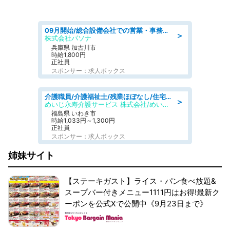
09月開始/総合設備会社での営業・事務のお仕事/車通勤可/賞与あり/営業/営業事務
＞
株式会社パソナ
兵庫県 加古川市
時給1,800円
正社員
スポンサー：求人ボックス
介護職員/介護福祉士/残業ほぼなし/住宅型有料老人ホームの介護士/シフト相談可
＞
めいじ永寿介護サービス 株式会社/めいじ永寿介護サービスセンター
福島県 いわき市
時給1,033円～1,300円
正社員
スポンサー：求人ボックス
姉妹サイト
【ステーキガスト】ライス・パン食べ放題&
スープバー付きメニュー1111円はお得!最新ク
ーポンを公式Xで公開中《9月23日まで》