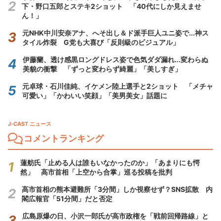
下・野口五郎とステキ2ショット 「40代にしか見えませ
ん！」
元NHK中川安奈アナ、へそ出し＆ド派手巨人ユニ姿で...神ス
タイル炸裂 G党も大喜び「反則級のビジュアル」
伊藤蘭、透け感黒ロングドレス姿で色気ダダ漏れ...変わらぬ
美貌の衝撃 「ずっと変わらず綺麗」「美しすぎ」
元卓球・石川佳純、イケメン陸上選手と2ショット 「メチャ
可愛い」「かわいい笑顔」「美男美女」話題に
J-CAST ニュース
コメントランキング
蓮舫氏「止める人は誰もいなかったのか」「あまりにも愕
然」 高市首相「上空から合掌」巡る投稿を批判
高市首相の熊本避難所「3分間」しか視察せず？SNS拡散 内
閣広報官「51分間」だと否定
広島原爆の日、小沢一郎氏が高市政権を「戦前回帰路線」と