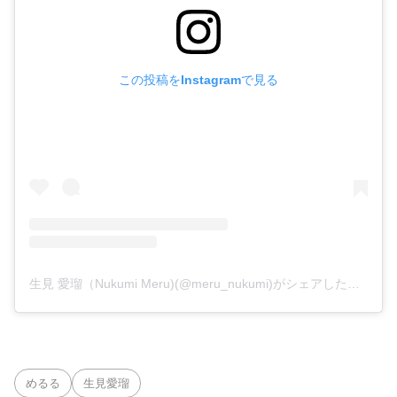
この投稿をInstagramで見る
生見 愛瑠（Nukumi Meru)(@meru_nukumi)がシェアした投稿
めるる
生見愛瑠