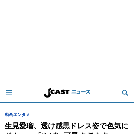
動画
エンタメ
生見愛瑠、透け感黒ドレス姿で色気に