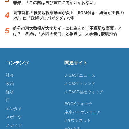
非難 「この国は再び滅亡に向かいかねない」
高市首相の被災地視察動画が炎上 BGM付き「総理が主役の
PV」に「政権プロパガンダ」批判
処分の東大教授が大学サイトに仕込んだ「不適切な言葉」と
は？ 各紙は「六四天安門」と報道も...大学側は説明拒否
コンテンツ
関連サイト
社会
J-CASTニュース
政治
J-CASTトレンド
経済
J-CAST会社ウォッチ
IT
BOOKウォッチ
エンタメ
東京バーゲンマニア
スポーツ
Jタウンネット
メディア
ゼロまる