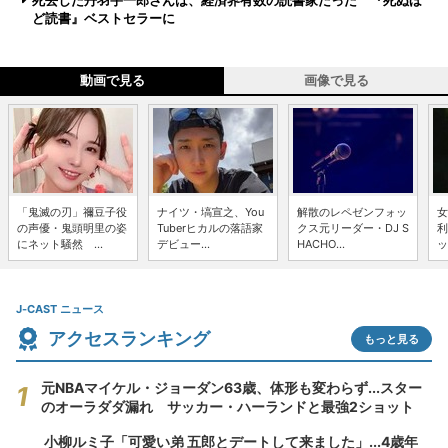
死去した丹羽宇一郎さんは、経済界有数の読書家だった 『死ぬほ
ど読書』ベストセラーに
動画で見る
画像で見る
「鬼滅の刃」禰豆子役
ナイツ・塙宣之、You
解散のレペゼンフォッ
女
の声優・鬼頭明里の姿
Tuberヒカルの落語家
クス元リーダー・DJ S
利
にネット騒然 ...
デビュー...
HACHO...
ッ
J-CAST ニュース
アクセスランキング
もっと見る
元NBAマイケル・ジョーダン63歳、体形も変わらず...スター
のオーラダダ漏れ サッカー・ハーランドと最強2ショット
小柳ルミ子「可愛い弟 五郎とデートして来ました」...4歳年