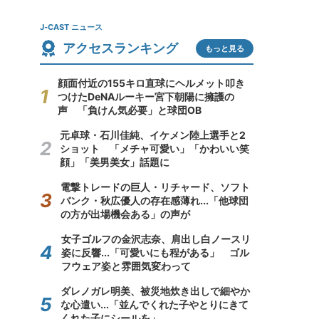
J-CAST ニュース
アクセスランキング
もっと見る
顔面付近の155キロ直球にヘルメット叩き
つけたDeNAルーキー宮下朝陽に擁護の
声 「負けん気必要」と球団OB
元卓球・石川佳純、イケメン陸上選手と2
ショット 「メチャ可愛い」「かわいい笑
顔」「美男美女」話題に
電撃トレードの巨人・リチャード、ソフト
バンク・秋広優人の存在感薄れ...「他球団
の方が出場機会ある」の声が
女子ゴルフの金沢志奈、肩出し白ノースリ
姿に反響...「可愛いにも程がある」 ゴル
フウェア姿と雰囲気変わって
ダレノガレ明美、被災地炊き出しで細やか
な心遣い...「並んでくれた子やとりにきて
くれた子にシールを」