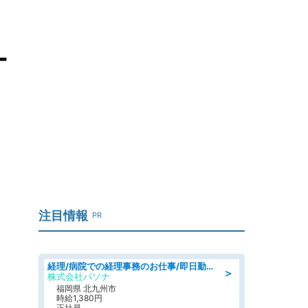
ー
注目情報
PR
経理/病院での経理事務のお仕事/即日勤務可/車通勤可/経理/一般事務
＞
株式会社パソナ
福岡県 北九州市
時給1,380円
正社員