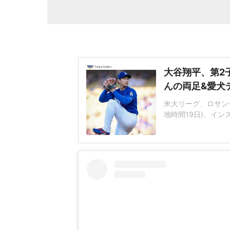
大谷翔平、第2
んの両足&愛犬
米大リーグ、ロサンゼ
地時間19日)、イ
てきてくれて、あり
側は、大谷選手の欠
ガーには、選手に24時
スト