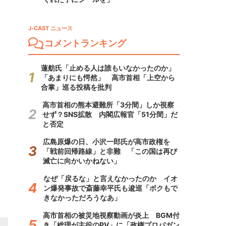
J-CAST ニュース
コメントランキング
蓮舫氏「止める人は誰もいなかったのか」
「あまりにも愕然」 高市首相「上空から
合掌」巡る投稿を批判
高市首相の熊本避難所「3分間」しか視察
せず？SNS拡散 内閣広報官「51分間」だ
と否定
広島原爆の日、小沢一郎氏が高市政権を
「戦前回帰路線」と非難 「この国は再び
滅亡に向かいかねない」
なぜ「戻るな」と言えなかったのか イオ
ン爆発事故で斎藤幸平氏も逡巡「ボクもで
きなかっただろうなあ」
高市首相の被災地視察動画が炎上 BGM付
き「総理が主役のPV」に「政権プロパガン