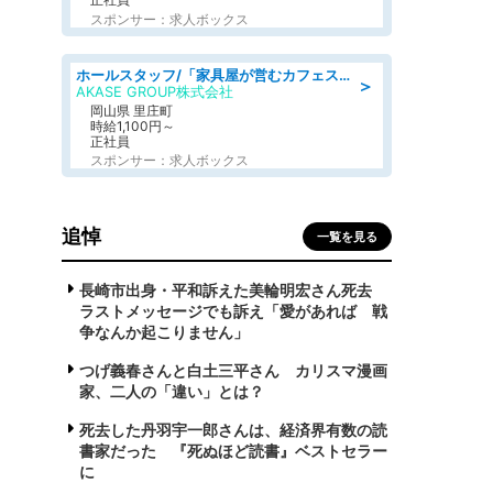
スポンサー：求人ボックス
ホールスタッフ/「家具屋が営むカフェスタッフ!」週2日～OK!嬉しいまかない付き/岡山県/浅口郡里庄町
＞
AKASE GROUP株式会社
岡山県 里庄町
時給1,100円～
正社員
スポンサー：求人ボックス
追悼
一覧を見る
長崎市出身・平和訴えた美輪明宏さん死去
ラストメッセージでも訴え「愛があれば 戦
争なんか起こりません」
つげ義春さんと白土三平さん カリスマ漫画
家、二人の「違い」とは？
死去した丹羽宇一郎さんは、経済界有数の読
書家だった 『死ぬほど読書』ベストセラー
に