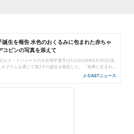
子誕生を報告 水色のおくるみに包まれた赤ちゃ
デコピンの写真を添えて
ルス・ドジャースの大谷翔平選手(31)が2026年6月20日(現
ンスタグラムを通じて第2子の誕生を報告した。「無事に生まれ
がとう」大谷選手は同日開催のオリオールズ戦を欠場。球団
J-CASTニュース
場理由を「出産に伴うもの」と説明していた。メジャーリー
間から72時間のチーム離脱を認める「paternitylist(父親リ