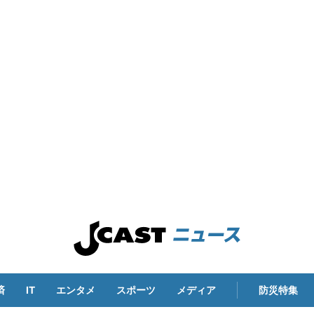
済
IT
エンタメ
スポーツ
メディア
防災特集